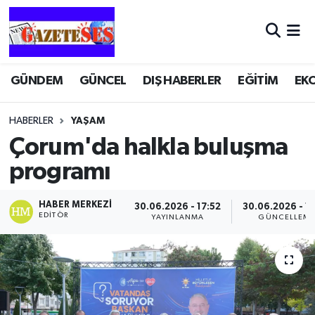
GÜNDEM
GÜNCEL
DIŞ HABERLER
EĞİTİM
EK
HABERLER
YAŞAM
Çorum'da halkla buluşma
programı
HABER MERKEZI
30.06.2026 - 17:52
30.06.2026 - 1
EDITÖR
YAYINLANMA
GÜNCELLEM