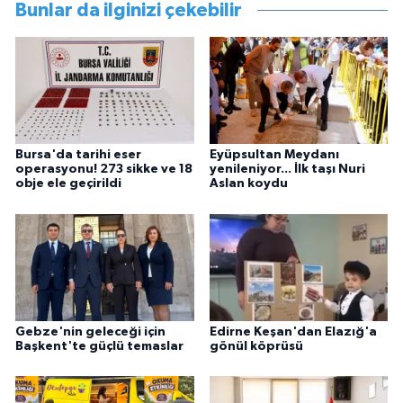
Bunlar da ilginizi çekebilir
Bursa'da tarihi eser
Eyüpsultan Meydanı
operasyonu! 273 sikke ve 18
yenileniyor... İlk taşı Nuri
obje ele geçirildi
Aslan koydu
Gebze'nin geleceği için
Edirne Keşan'dan Elazığ'a
Başkent'te güçlü temaslar
gönül köprüsü