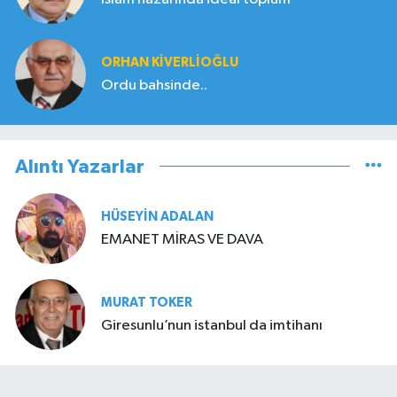
ORHAN KIVERLIOĞLU
Ordu bahsinde..
Alıntı Yazarlar
HÜSEYIN ADALAN
EMANET MİRAS VE DAVA
MURAT TOKER
Giresunlu’nun istanbul da imtihanı