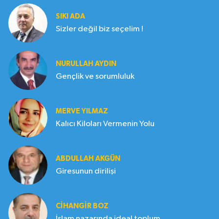
SIKI ADA
Sizler değil biz seçelim !
NURULLAH AYDIN
Gençlik ve sorumluluk
MERVE YILMAZ
Kalıcı Kiloları Vermenin Yolu
ABDULLAH AKGÜN
Giresunun dirilişi
CIHANGIR BOZ
İslam nazarında ideal toplum