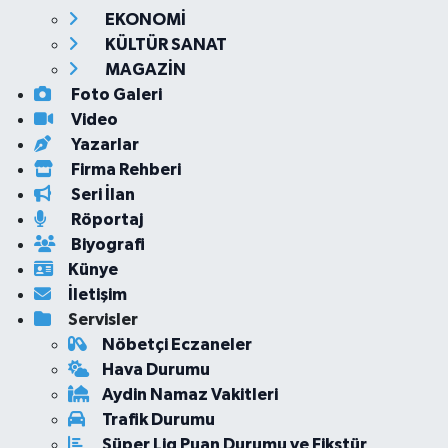
EKONOMİ
KÜLTÜR SANAT
MAGAZİN
Foto Galeri
Video
Yazarlar
Firma Rehberi
Seri İlan
Röportaj
Biyografi
Künye
İletişim
Servisler
Nöbetçi Eczaneler
Hava Durumu
Aydin Namaz Vakitleri
Trafik Durumu
Süper Lig Puan Durumu ve Fikstür