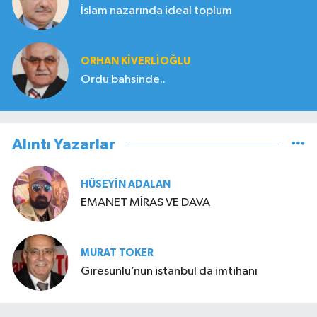
İslam nazarında ideal toplum
ORHAN KIVERLIOĞLU
Ordu bahsinde..
Alıntı Yazarlar
HÜSEYIN ADALAN
EMANET MİRAS VE DAVA
MURAT TOKER
Giresunlu’nun istanbul da imtihanı