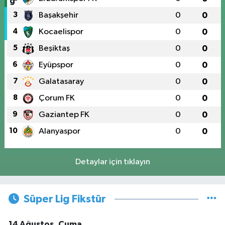
3
Başakşehir
0
0
4
Kocaelispor
0
0
5
Beşiktaş
0
0
6
Eyüpspor
0
0
7
Galatasaray
0
0
8
Çorum FK
0
0
9
Gaziantep FK
0
0
10
Alanyaspor
0
0
Detaylar için tıklayın
Süper Lig Fikstür
14 Ağustos, Cuma