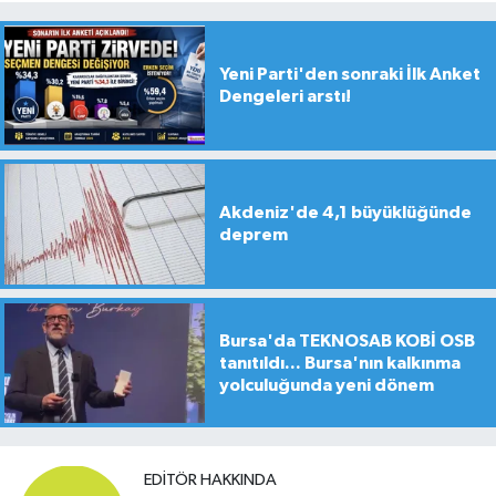
Yeni Parti'den sonraki İlk Anket
Dengeleri arstı!
Akdeniz'de 4,1 büyüklüğünde
deprem
Bursa'da TEKNOSAB KOBİ OSB
tanıtıldı... Bursa'nın kalkınma
yolculuğunda yeni dönem
EDITÖR HAKKINDA