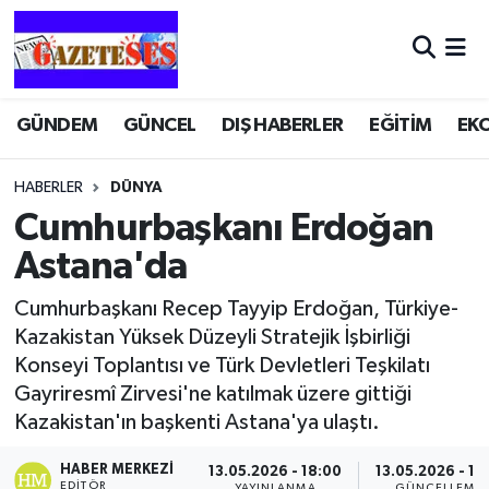
GÜNDEM
GÜNCEL
DIŞ HABERLER
EĞİTİM
EK
HABERLER
DÜNYA
Cumhurbaşkanı Erdoğan
Astana'da
Cumhurbaşkanı Recep Tayyip Erdoğan, Türkiye-
Kazakistan Yüksek Düzeyli Stratejik İşbirliği
Konseyi Toplantısı ve Türk Devletleri Teşkilatı
Gayriresmî Zirvesi'ne katılmak üzere gittiği
Kazakistan'ın başkenti Astana'ya ulaştı.
HABER MERKEZI
13.05.2026 - 18:00
13.05.2026 - 18:
EDITÖR
YAYINLANMA
GÜNCELLEME