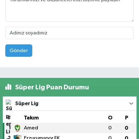
Gönder
Süper Lig Puan Durumu
Süper Lig
#
Takım
O
P
1
Amed
0
0
2
Erzurumspor FK
0
0