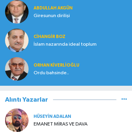
ABDULLAH AKGÜN
Giresunun dirilişi
CIHANGIR BOZ
İslam nazarında ideal toplum
ORHAN KIVERLIOĞLU
Ordu bahsinde..
Alıntı Yazarlar
HÜSEYIN ADALAN
EMANET MİRAS VE DAVA