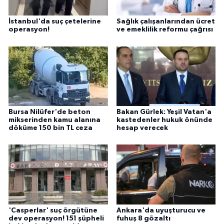
İstanbul'da suç çetelerine
Sağlık çalışanlarından ücret
operasyon!
ve emeklilik reformu çağrısı
Bursa Nilüfer'de beton
Bakan Gürlek: Yeşil Vatan'a
mikserinden kamu alanına
kastedenler hukuk önünde
döküme 150 bin TL ceza
hesap verecek
'Casperlar' suç örgütüne
Ankara'da uyuşturucu ve
dev operasyon! 151 şüpheli
fuhuş 8 gözaltı