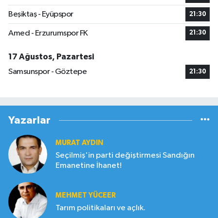
Beşiktaş - Eyüpspor
21:30
Amed - Erzurumspor FK
21:30
17 Ağustos, Pazartesi
Samsunspor - Göztepe
21:30
Yazarlar
MURAT AYDIN
Seçilmiş'in parti değiştirmesi Sandığın
Emanetine İhanet!
MEHMET YÜCEER
Tarım politikaları ve açlık.