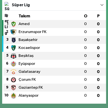
Süper Lig
#
Takım
O
P
1
Amed
0
0
2
Erzurumspor FK
0
0
3
Başakşehir
0
0
4
Kocaelispor
0
0
5
Beşiktaş
0
0
6
Eyüpspor
0
0
7
Galatasaray
0
0
8
Çorum FK
0
0
9
Gaziantep FK
0
0
10
Alanyaspor
0
0