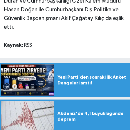
Duran ve Cumhurbaşkanlığı Özel Kalem Müdürü
Hasan Doğan ile Cumhurbaşkanı Dış Politika ve
Güvenlik Başdanışmanı Akif Çağatay Kılıç da eşlik
etti.
Kaynak:
RSS
Yeni Parti'den sonraki İlk Anket
Dengeleri arstı!
Akdeniz'de 4,1 büyüklüğünde
deprem