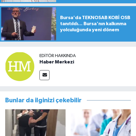
Bursa'da TEKNOSAB KOBİ OSB
tanıtıldı... Bursa'nın kalkınma
yolculuğunda yeni dönem
EDITÖR HAKKINDA
Haber Merkezi
Bunlar da ilginizi çekebilir