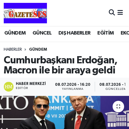
GÜNDEM
GÜNCEL
DIŞ HABERLER
EĞİTİM
EK
HABERLER
GÜNDEM
Cumhurbaşkanı Erdoğan,
Macron ile bir araya geldi
HABER MERKEZI
08.07.2026 - 16:20
08.07.2026 - 16
EDITÖR
YAYINLANMA
GÜNCELLEME