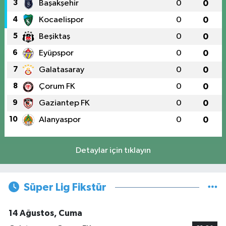
3
Başakşehir
0
0
4
Kocaelispor
0
0
5
Beşiktaş
0
0
6
Eyüpspor
0
0
7
Galatasaray
0
0
8
Çorum FK
0
0
9
Gaziantep FK
0
0
10
Alanyaspor
0
0
Detaylar için tıklayın
Süper Lig Fikstür
14 Ağustos, Cuma