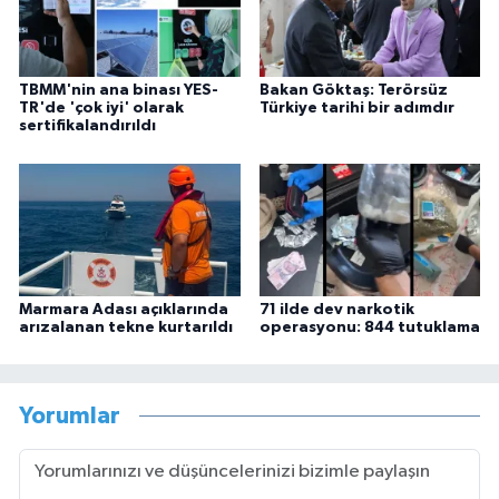
TBMM'nin ana binası YES-
Bakan Göktaş: Terörsüz
TR'de 'çok iyi' olarak
Türkiye tarihi bir adımdır
sertifikalandırıldı
Marmara Adası açıklarında
71 ilde dev narkotik
arızalanan tekne kurtarıldı
operasyonu: 844 tutuklama
Yorumlar