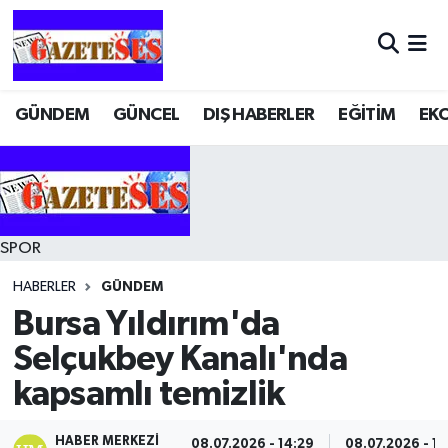
GÜNDEM
GÜNCEL
DIŞ HABERLER
EĞİTİM
EK
SPOR
HABERLER
GÜNDEM
Bursa Yıldırım'da
Selçukbey Kanalı'nda
kapsamlı temizlik
HABER MERKEZI
08.07.2026 - 14:29
08.07.2026 - 14