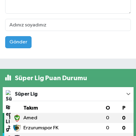
Gönder
Süper Lig Puan Durumu
Süper Lig
#
Takım
O
P
1
Amed
0
0
2
Erzurumspor FK
0
0