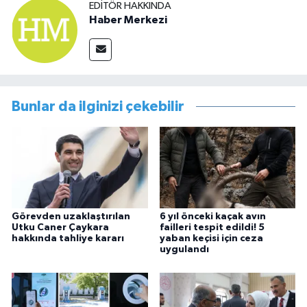
EDITÖR HAKKINDA
Haber Merkezi
Bunlar da ilginizi çekebilir
Görevden uzaklaştırılan
6 yıl önceki kaçak avın
Utku Caner Çaykara
failleri tespit edildi! 5
hakkında tahliye kararı
yaban keçisi için ceza
uygulandı