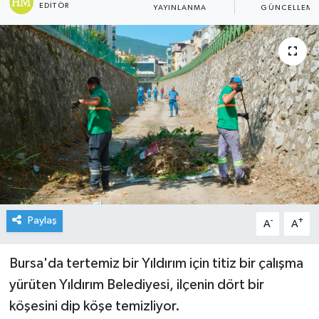
EDITÖR
YAYINLANMA
GÜNCELLEME
Paylaş
-
+
A
A
Bursa'da tertemiz bir Yıldırım için titiz bir çalışma
yürüten Yıldırım Belediyesi, ilçenin dört bir
köşesini dip köşe temizliyor.