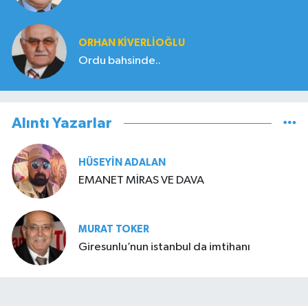
ORHAN KIVERLIOĞLU
Ordu bahsinde..
Alıntı Yazarlar
HÜSEYIN ADALAN
EMANET MİRAS VE DAVA
MURAT TOKER
Giresunlu’nun istanbul da imtihanı