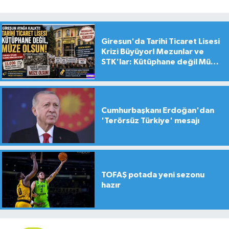
Giresun'da Tarihi Ticaret Lisesi
Krizi Büyüyor! Mezunlar ve
STK'lar: Kütüphane değil Müze
yapılsın!
Cumhurbaşkanı Erdoğan'dan
'Terörsüz Türkiye' mesajı
TOFAŞ potada yeni sezonu
hazır