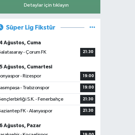
Detaylar için tıklayın
Süper Lig Fikstür
4 Ağustos, Cuma
alatasaray - Çorum FK
21:30
5 Ağustos, Cumartesi
onyaspor - Rizespor
19:00
asımpaşa - Trabzonspor
19:00
ençlerbirliği S.K. - Fenerbahçe
21:30
aziantep FK - Alanyaspor
21:30
6 Ağustos, Pazar
aşakşehir - Kocaelispor
19:00