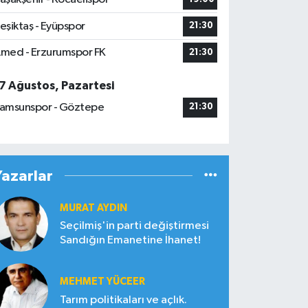
eşiktaş - Eyüpspor
21:30
med - Erzurumspor FK
21:30
7 Ağustos, Pazartesi
amsunspor - Göztepe
21:30
Yazarlar
MURAT AYDIN
Seçilmiş'in parti değiştirmesi
Sandığın Emanetine İhanet!
MEHMET YÜCEER
Tarım politikaları ve açlık.