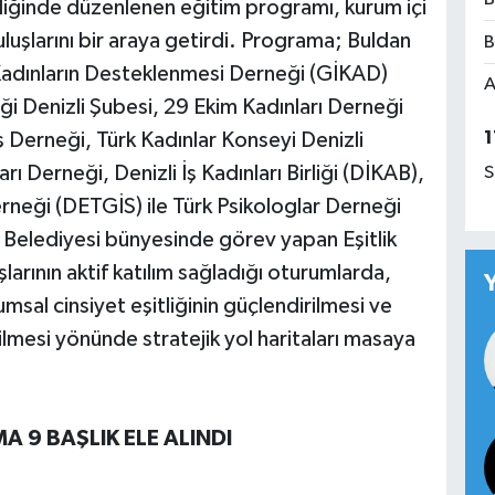
pliğinde düzenlenen eğitim programı, kurum içi
ruluşlarını bir araya getirdi. Programa; Buldan
B
 Kadınların Desteklenmesi Derneği (GİKAD)
A
ği Denizli Şubesi, 29 Ekim Kadınları Derneği
1
ş Derneği, Türk Kadınlar Konseyi Denizli
 Derneği, Denizli İş Kadınları Birliği (DİKAB),
S
Derneği (DETGİS) ile Türk Psikologlar Derneği
ir Belediyesi bünyesinde görev yapan Eşitlik
arının aktif katılım sağladığı oturumlarda,
sal cinsiyet eşitliğinin güçlendirilmesi ve
lmesi yönünde stratejik yol haritaları masaya
 9 BAŞLIK ELE ALINDI