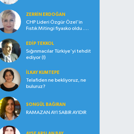
ZERRIN ERDOĞAN
CHP Lideri Özgür Özel'in
Fıstık Mitingi fiyasko oldu .
Çiftçi hayal kırıklığına uğradı
EDIP TEKKOL
Sığınmacılar Türkiye'yi tehdit
ediyor (!)
İLKAY KUMTEPE
Telafiden ne bekliyoruz, ne
buluruz?
SONGÜL BAĞIRAN
RAMAZAN AYI SABIR AYIDIR
AYŞE ARSLAN BAY