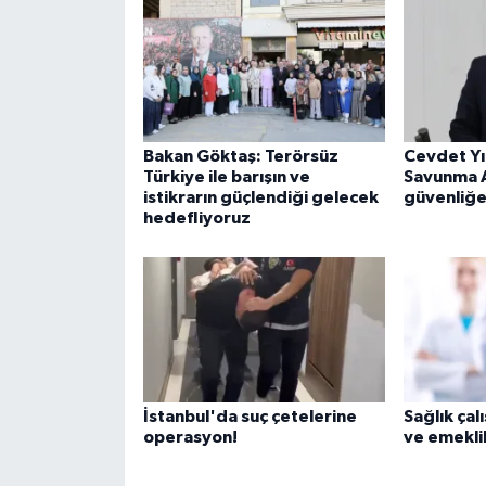
Bakan Göktaş: Terörsüz
Cevdet Yı
Türkiye ile barışın ve
Savunma A
istikrarın güçlendiği gelecek
güvenliğe
hedefliyoruz
İstanbul'da suç çetelerine
Sağlık çal
operasyon!
ve emeklil