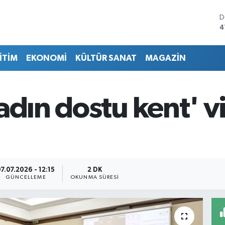
D
4
E
5
İTİM
EKONOMİ
KÜLTÜR SANAT
MAGAZİN
S
6
G
6
adın dostu kent' 
B
1
B
6
7.07.2026 - 12:15
2 DK
GÜNCELLEME
OKUNMA SÜRESI