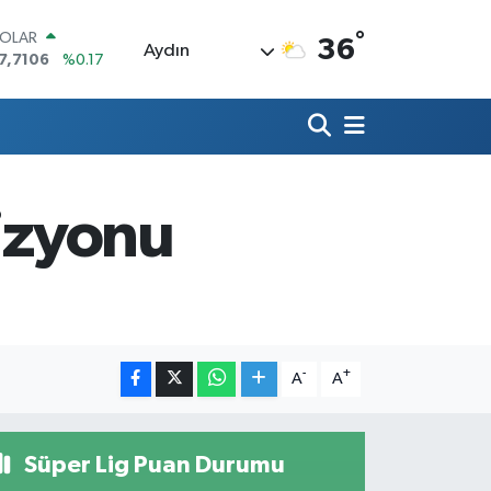
°
OLAR
36
Aydın
7,7106
%0.17
URO
5,1652
%0.27
TERLİN
4,4046
%0.35
RAM ALTIN
618.49
%2.12
vizyonu
İST100
3.773
%-19
ITCOIN
5.130,04
%1.2
-
+
A
A
Süper Lig Puan Durumu