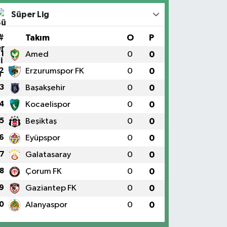
Süper Lig
#
Takım
O
P
1
Amed
0
0
2
Erzurumspor FK
0
0
3
Başakşehir
0
0
4
Kocaelispor
0
0
5
Beşiktaş
0
0
6
Eyüpspor
0
0
7
Galatasaray
0
0
8
Çorum FK
0
0
9
Gaziantep FK
0
0
0
Alanyaspor
0
0