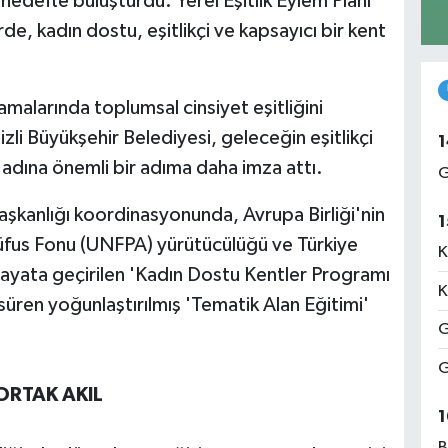
 hedefte buluşturdu. Yerel Eşitlik Eylem Planı
de, kadın dostu, eşitlikçi ve kapsayıcı bir kent
malarında toplumsal cinsiyet eşitliğini
zli Büyükşehir Belediyesi, geleceğin eşitlikçi
1
 adına önemli bir adıma daha imza attı.
G
 Başkanlığı koordinasyonunda, Avrupa Birliği'nin
1
 Nüfus Fonu (UNFPA) yürütücülüğü ve Türkiye
K
 hayata geçirilen 'Kadın Dostu Kentler Programı
K
süren yoğunlaştırılmış 'Tematik Alan Eğitimi'
G
G
 ORTAK AKIL
1
B