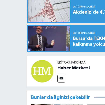
EDITÖRÜN SEÇTIĞI
Akdeniz'de 4
EDITÖRÜN SEÇTIĞI
Bursa'da TEKNO
kalkınma yolc
EDITÖR HAKKINDA
Haber Merkezi
Bunlar da ilginizi çekebilir