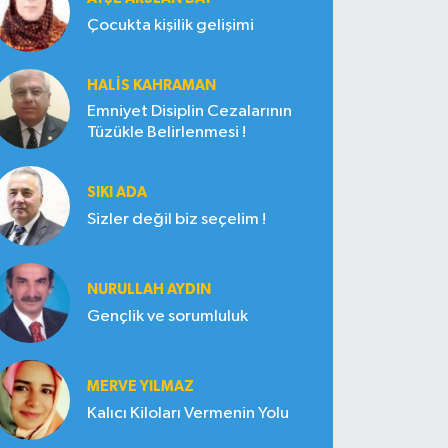
Çocukta kişilik gelişimi
HALIS KAHRAMAN
Emniyet Disiplin Cezalarının
Tüzükle Belirlenmesi !
SIKI ADA
Sizler değil biz seçelim !
NURULLAH AYDIN
Gençlik ve sorumluluk
MERVE YILMAZ
Kalıcı Kiloları Vermenin Yolu