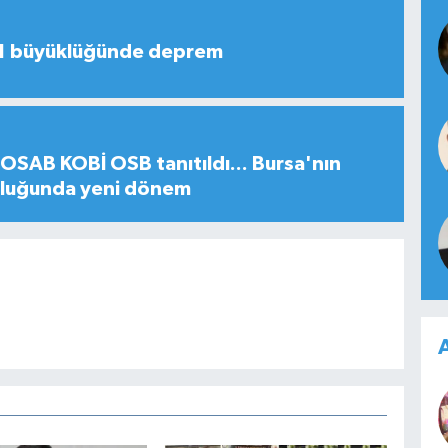
,1 büyüklüğünde deprem
SAB KOBİ OSB tanıtıldı... Bursa'nın
uluğunda yeni dönem
A