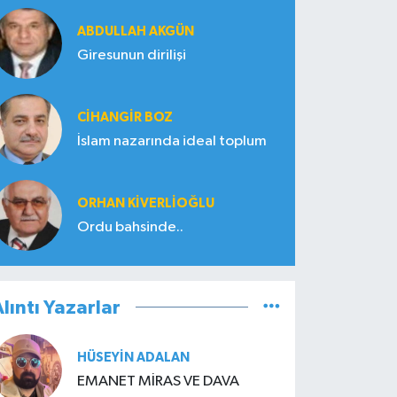
ABDULLAH AKGÜN
Giresunun dirilişi
CIHANGIR BOZ
İslam nazarında ideal toplum
ORHAN KIVERLIOĞLU
Ordu bahsinde..
lıntı Yazarlar
HÜSEYIN ADALAN
EMANET MİRAS VE DAVA