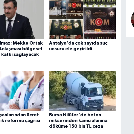
lmaz: Mekke Ortak
Antalya'da çok sayıda suç
nlaşması bölgesel
unsuru ele geçirildi
 katkı sağlayacak
ışanlarından ücret
Bursa Nilüfer'de beton
ik reformu çağrısı
mikserinden kamu alanına
döküme 150 bin TL ceza