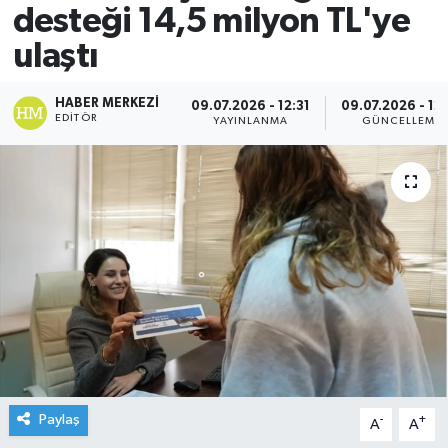
desteği 14,5 milyon TL'ye
ulaştı
HABER MERKEZI
09.07.2026 - 12:31
09.07.2026 - 12
EDITÖR
YAYINLANMA
GÜNCELLEME
Paylaş
-
+
A
A