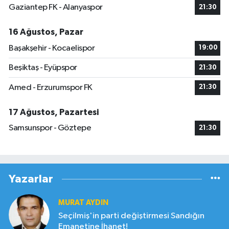
Gaziantep FK - Alanyaspor
21:30
16 Ağustos, Pazar
Başakşehir - Kocaelispor
19:00
Beşiktaş - Eyüpspor
21:30
Amed - Erzurumspor FK
21:30
17 Ağustos, Pazartesi
Samsunspor - Göztepe
21:30
Yazarlar
MURAT AYDIN
Seçilmiş'in parti değiştirmesi Sandığın
Emanetine İhanet!