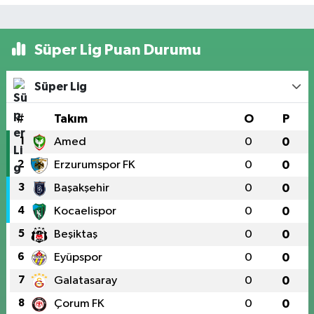
Süper Lig Puan Durumu
Süper Lig
#
Takım
O
P
1
Amed
0
0
2
Erzurumspor FK
0
0
3
Başakşehir
0
0
4
Kocaelispor
0
0
5
Beşiktaş
0
0
6
Eyüpspor
0
0
7
Galatasaray
0
0
8
Çorum FK
0
0