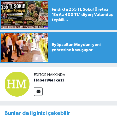
Fındıkta 255 TL Şoku! Üretici
'En Az 400 TL' diyor; Vatandaş
tepkili...
Eyüpsultan Meydanı yeni
çehresine kavuşuyor
EDITÖR HAKKINDA
Haber Merkezi
Bunlar da ilginizi çekebilir