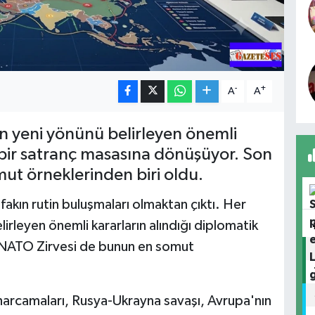
-
+
A
A
in yeni yönünü belirleyen önemli
k bir satranç masasına dönüşüyor. Son
ut örneklerinden biri oldu.
ifakın rutin buluşmaları olmaktan çıktı. Her
lirleyen önemli kararların alındığı diplomatik
 NATO Zirvesi de bunun en somut
arcamaları, Rusya-Ukrayna savaşı, Avrupa'nın