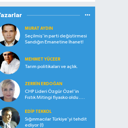
Yazarlar
MURAT AYDIN
Seçilmiş'in parti değiştirmesi
Sandığın Emanetine İhanet!
MEHMET YÜCEER
Tarım politikaları ve açlık.
ZERRIN ERDOĞAN
CHP Lideri Özgür Özel'in
Fıstık Mitingi fiyasko oldu .
Çiftçi hayal kırıklığına uğradı
EDIP TEKKOL
Sığınmacılar Türkiye'yi tehdit
ediyor (!)