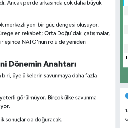
 aldı. Ancak perde arkasında çok daha büyük
ok merkezli yeni bir güç dengesi oluşuyor.
üregelen rekabet; Orta Doğu'daki çatışmalar,
a birleşince NATO'nun rolü de yeniden
1
ni Dönemin Anahtarı
n biri, üye ülkelerin savunmaya daha fazla
ık yeterli görülmüyor. Birçok ülke savunma
ıyor.
1
mik sonuçlar da doğuracak.
G