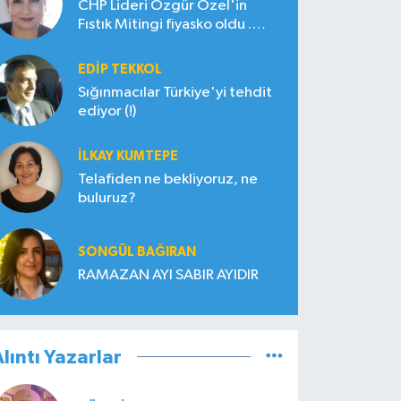
CHP Lideri Özgür Özel'in
Fıstık Mitingi fiyasko oldu .
Çiftçi hayal kırıklığına uğradı
EDIP TEKKOL
Sığınmacılar Türkiye'yi tehdit
ediyor (!)
İLKAY KUMTEPE
Telafiden ne bekliyoruz, ne
buluruz?
SONGÜL BAĞIRAN
RAMAZAN AYI SABIR AYIDIR
lıntı Yazarlar