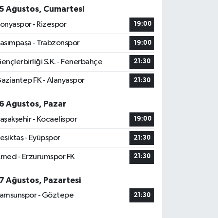
5 Ağustos, Cumartesi
onyaspor - Rizespor
19:00
asımpaşa - Trabzonspor
19:00
ençlerbirliği S.K. - Fenerbahçe
21:30
aziantep FK - Alanyaspor
21:30
6 Ağustos, Pazar
aşakşehir - Kocaelispor
19:00
eşiktaş - Eyüpspor
21:30
med - Erzurumspor FK
21:30
7 Ağustos, Pazartesi
amsunspor - Göztepe
21:30