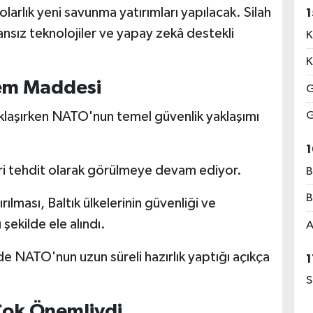
larlık yeni savunma yatırımları yapılacak. Silah
1
ansız teknolojiler ve yapay zekâ destekli
K
K
dem Maddesi
G
klaşırken NATO'nun temel güvenlik yaklaşımı
G
1
eri tehdit olarak görülmeye devam ediyor.
B
B
rılması, Baltık ülkelerinin güvenliği ve
şekilde ele alındı.
A
e NATO'nun uzun süreli hazırlık yaptığı açıkça
1
S
Çok Önemliydi