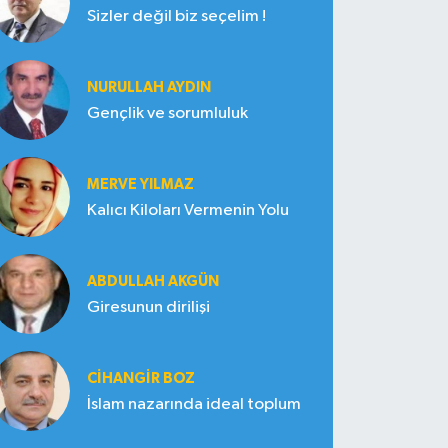
Sizler değil biz seçelim !
NURULLAH AYDIN
Gençlik ve sorumluluk
MERVE YILMAZ
Kalıcı Kiloları Vermenin Yolu
ABDULLAH AKGÜN
Giresunun dirilişi
CIHANGIR BOZ
İslam nazarında ideal toplum