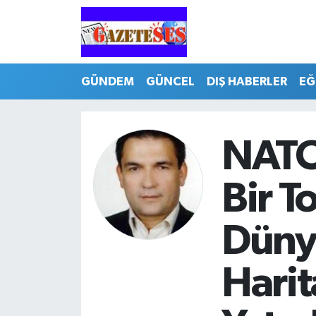
GÜNDEM
GÜNCEL
DIŞ HABERLER
EĞ
NATO
Bir T
Düny
Harit