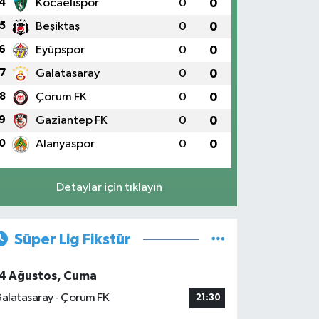
4
Kocaelispor
0
0
5
Beşiktaş
0
0
6
Eyüpspor
0
0
7
Galatasaray
0
0
8
Çorum FK
0
0
9
Gaziantep FK
0
0
0
Alanyaspor
0
0
Detaylar için tıklayın
Süper Lig Fikstür
4 Ağustos, Cuma
alatasaray - Çorum FK
21:30