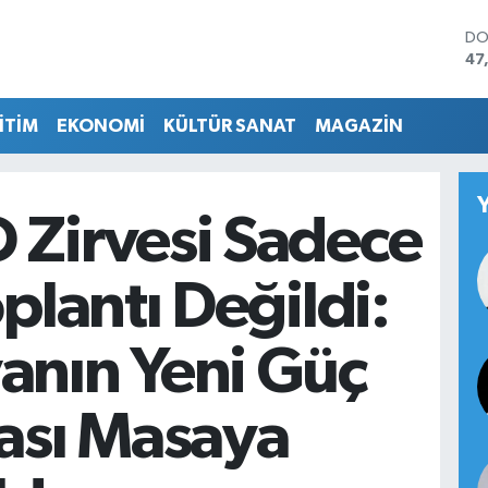
DO
47
EU
55
İTİM
EKONOMİ
KÜLTÜR SANAT
MAGAZİN
ST
64
GR
65
Bİ
 Zirvesi Sadece
13
BI
64
oplantı Değildi:
anın Yeni Güç
ası Masaya