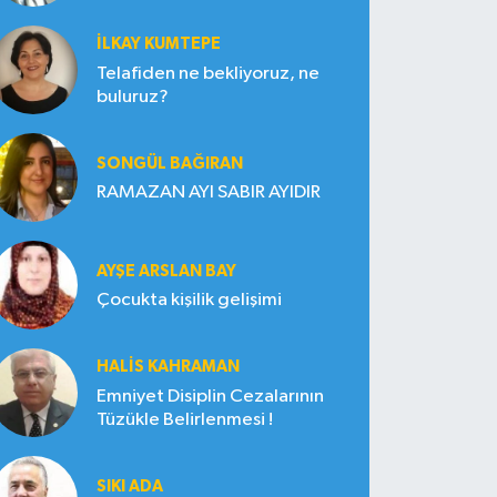
İLKAY KUMTEPE
Telafiden ne bekliyoruz, ne
buluruz?
SONGÜL BAĞIRAN
RAMAZAN AYI SABIR AYIDIR
AYŞE ARSLAN BAY
Çocukta kişilik gelişimi
HALIS KAHRAMAN
Emniyet Disiplin Cezalarının
Tüzükle Belirlenmesi !
SIKI ADA