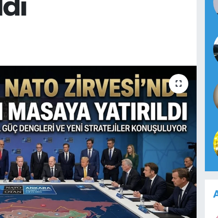
ldı
A