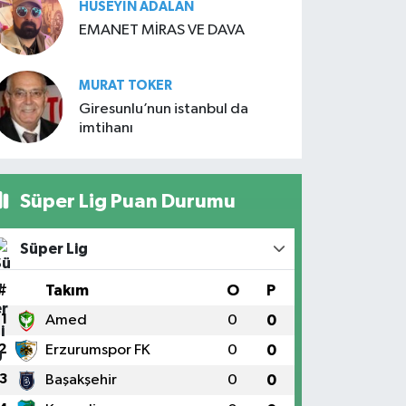
HÜSEYIN ADALAN
EMANET MİRAS VE DAVA
MURAT TOKER
Giresunlu’nun istanbul da
imtihanı
Süper Lig Puan Durumu
Süper Lig
#
Takım
O
P
1
Amed
0
0
2
Erzurumspor FK
0
0
3
Başakşehir
0
0