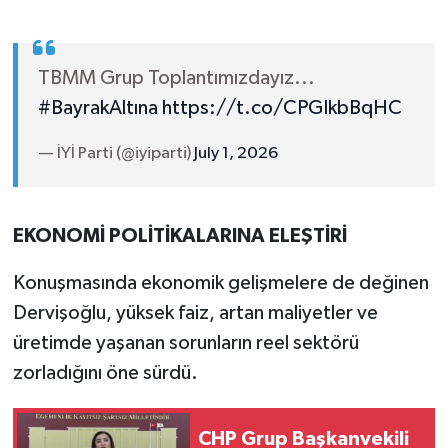
TBMM Grup Toplantımızdayız...
#BayrakAltına
https://t.co/CPGIkbBqHC
— İYİ Parti (@iyiparti)
July 1, 2026
EKONOMİ POLİTİKALARINA ELEŞTİRİ
Konuşmasında ekonomik gelişmelere de değinen
Dervişoğlu, yüksek faiz, artan maliyetler ve
üretimde yaşanan sorunların reel sektörü
zorladığını öne sürdü.
CHP Grup Başkanvekili