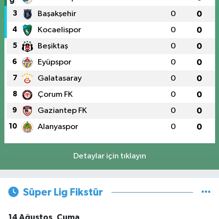
3
Başakşehir
0
0
4
Kocaelispor
0
0
5
Beşiktaş
0
0
6
Eyüpspor
0
0
7
Galatasaray
0
0
8
Çorum FK
0
0
9
Gaziantep FK
0
0
10
Alanyaspor
0
0
Detaylar için tıklayın
Süper Lig Fikstür
14 Ağustos, Cuma