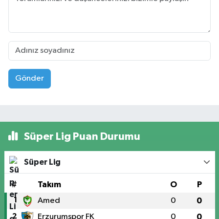
Gönder
Süper Lig Puan Durumu
Süper Lig
#
Takım
O
P
1
Amed
0
0
2
Erzurumspor FK
0
0