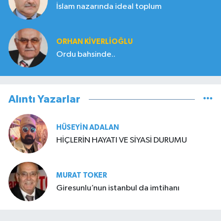
İslam nazarında ideal toplum
ORHAN KIVERLIOĞLU
Ordu bahsinde..
Alıntı Yazarlar
HÜSEYIN ADALAN
HİÇLERİN HAYATI VE SİYASİ DURUMU
MURAT TOKER
Giresunlu’nun istanbul da imtihanı