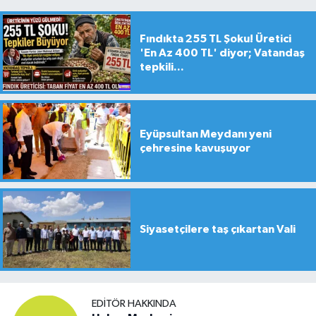
Fındıkta 255 TL Şoku! Üretici
'En Az 400 TL' diyor; Vatandaş
tepkili...
Eyüpsultan Meydanı yeni
çehresine kavuşuyor
Siyasetçilere taş çıkartan Vali
EDITÖR HAKKINDA