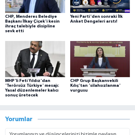
CHP, Menderes Belediye
Yeni Parti'den sonraki İlk
Başkanı İlkay Çiçek'i kesin
Anket Dengeleri arstı!
ihraç talebiyle disipline
sevk etti
MHP'li Feti Yıldız'dan
CHP Grup Başkanvekili
'Terörsüz Türkiye' mesajı:
Kılıç'tan 'silahsızlanma'
Yasal düzenlemeler kalıcı
vurgusu
sonuç üretecek
Yorumlar