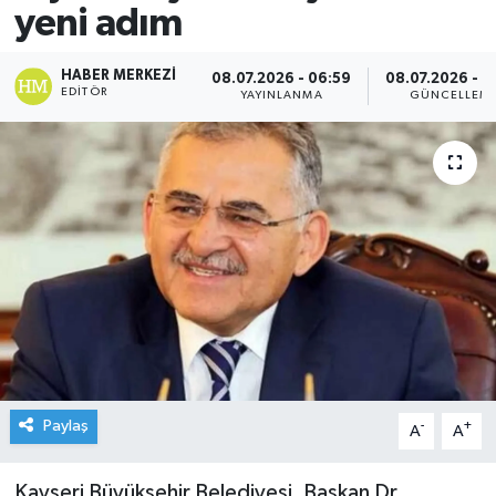
yeni adım
HABER MERKEZI
08.07.2026 - 06:59
08.07.2026 - 0
EDITÖR
YAYINLANMA
GÜNCELLEM
Paylaş
-
+
A
A
Kayseri Büyükşehir Belediyesi, Başkan Dr.