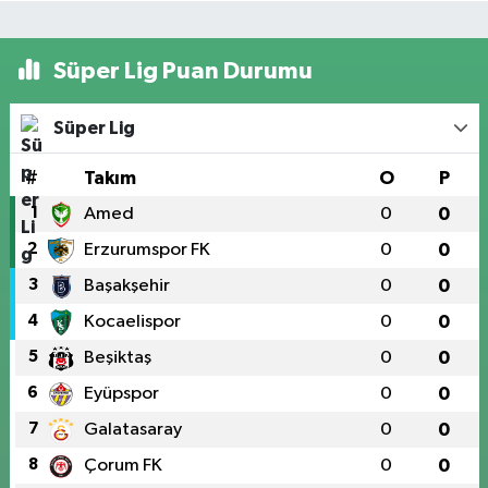
Süper Lig Puan Durumu
Süper Lig
#
Takım
O
P
1
Amed
0
0
2
Erzurumspor FK
0
0
3
Başakşehir
0
0
4
Kocaelispor
0
0
5
Beşiktaş
0
0
6
Eyüpspor
0
0
7
Galatasaray
0
0
8
Çorum FK
0
0