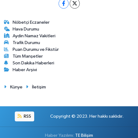
Nöbetçi Eczaneler
Hava Durumu
Aydin Namaz Vakitleri
Trafik Durumu
Puan Durumu ve Fikstür
Tüm Manşetler
Son Dakika Haberleri
Haber Arşivi
Künye
İletişim
RSS
Copyright © 2023. Her hakkı saklıdır.
Haber Yazılımı:
TE Bilişim