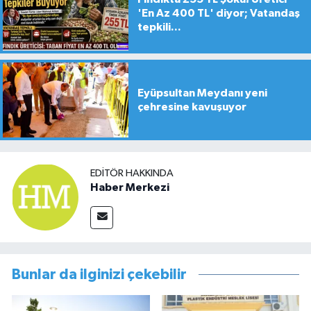
'En Az 400 TL' diyor; Vatandaş
tepkili...
Eyüpsultan Meydanı yeni
çehresine kavuşuyor
EDITÖR HAKKINDA
Haber Merkezi
Bunlar da ilginizi çekebilir