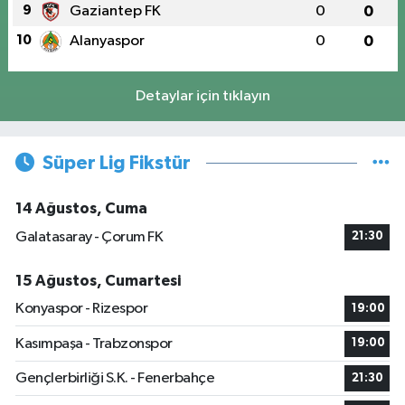
9
Gaziantep FK
0
0
10
Alanyaspor
0
0
Detaylar için tıklayın
Süper Lig Fikstür
14 Ağustos, Cuma
Galatasaray - Çorum FK
21:30
15 Ağustos, Cumartesi
Konyaspor - Rizespor
19:00
Kasımpaşa - Trabzonspor
19:00
Gençlerbirliği S.K. - Fenerbahçe
21:30