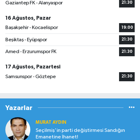
Gaziantep FK - Alanyaspor
21:30
16 Ağustos, Pazar
Başakşehir - Kocaelispor
19:00
Beşiktaş - Eyüpspor
21:30
Amed - Erzurumspor FK
21:30
17 Ağustos, Pazartesi
Samsunspor - Göztepe
21:30
Yazarlar
MURAT AYDIN
Seçilmiş'in parti değiştirmesi Sandığın
Emanetine İhanet!