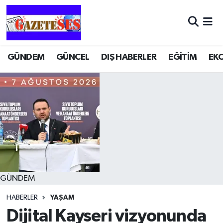
GÜNDEM
GÜNCEL
DIŞ HABERLER
EĞİTİM
EK
GÜNDEM
HABERLER
YAŞAM
Dijital Kayseri vizyonunda