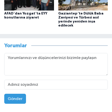
AFAD'dan Yozgat'ta EYY
Gaziantep'te Dülük Baba
konutlarına ziyaret
Zaviyesi ve Türbesi asıl
yerinde yeniden inşa
edilecek
Yorumlar
Gönder