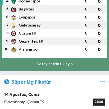
4
Kocaelispor
0
0
5
Beşiktaş
0
0
6
Eyüpspor
0
0
7
Galatasaray
0
0
8
Çorum FK
0
0
9
Gaziantep FK
0
0
10
Alanyaspor
0
0
Detaylar için tıklayın
Süper Lig Fikstür
14 Ağustos, Cuma
Galatasaray - Çorum FK
21:30