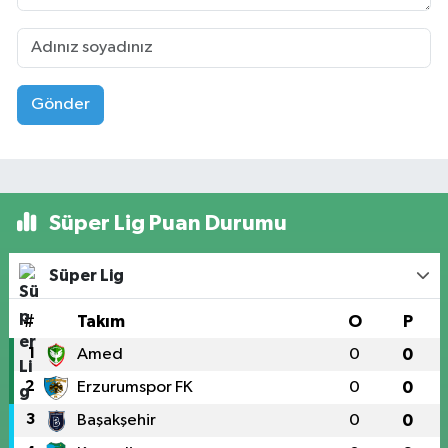
Gönder
Süper Lig Puan Durumu
Süper Lig
#
Takım
O
P
1
Amed
0
0
2
Erzurumspor FK
0
0
3
Başakşehir
0
0