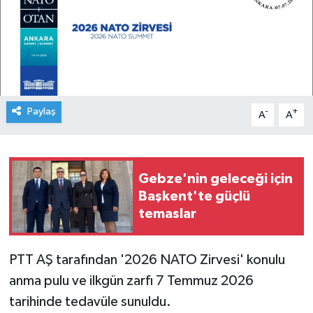
Paylaş
-
+
A
A
Gebze'nin geleceği için
Başkent'te güçlü
temaslar
PTT AŞ tarafından '2026 NATO Zirvesi' konulu
anma pulu ve ilkgün zarfı 7 Temmuz 2026
tarihinde tedavüle sunuldu.