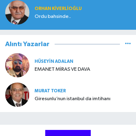
ORHAN KIVERLIOĞLU
Ordu bahsinde..
Alıntı Yazarlar
HÜSEYIN ADALAN
EMANET MİRAS VE DAVA
MURAT TOKER
Giresunlu’nun istanbul da imtihanı