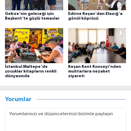
Gebze'nin geleceği için
Edirne Keşan'dan Elazığ'a
Başkent'te güçlü temaslar
gönül köprüsü
İstanbul Maltepe'de
Keşan Kent Konseyi'nden
çocuklar kitapların renkli
muhtarlara nezaket
dünyasında
ziyareti
Yorumlar