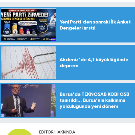
Yeni Parti'den sonraki İlk Anket
Dengeleri arstı!
Akdeniz'de 4,1 büyüklüğünde
deprem
Bursa'da TEKNOSAB KOBİ OSB
tanıtıldı... Bursa'nın kalkınma
yolculuğunda yeni dönem
EDITÖR HAKKINDA