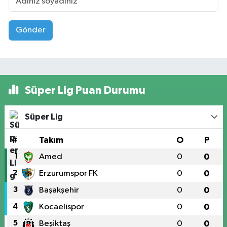
Gönder
Süper Lig Puan Durumu
Süper Lig
#
Takım
O
P
1
Amed
0
0
2
Erzurumspor FK
0
0
3
Başakşehir
0
0
4
Kocaelispor
0
0
5
Beşiktaş
0
0