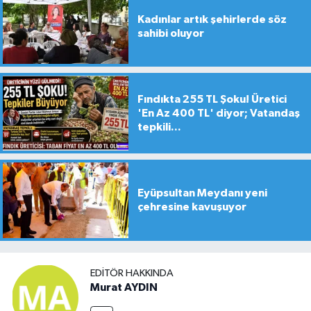
Kadınlar artık şehirlerde söz
sahibi oluyor
Fındıkta 255 TL Şoku! Üretici
'En Az 400 TL' diyor; Vatandaş
tepkili...
Eyüpsultan Meydanı yeni
çehresine kavuşuyor
EDITÖR HAKKINDA
Murat AYDIN