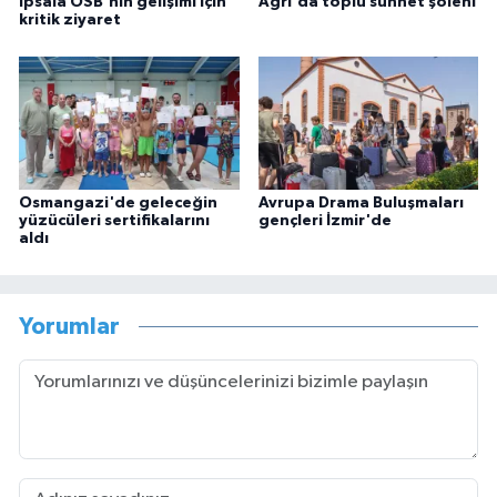
İpsala OSB'nin gelişimi için
Ağrı'da toplu sünnet şöleni
kritik ziyaret
Osmangazi'de geleceğin
Avrupa Drama Buluşmaları
yüzücüleri sertifikalarını
gençleri İzmir'de
aldı
Yorumlar