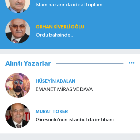
İslam nazarında ideal toplum
ORHAN KIVERLIOĞLU
Ordu bahsinde..
Alıntı Yazarlar
HÜSEYIN ADALAN
EMANET MİRAS VE DAVA
MURAT TOKER
Giresunlu’nun istanbul da imtihanı