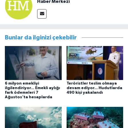
Haber Merkezi
Bunlar da ilginizi çekebilir
6 milyon emekliyi
Teröristler teslim olmaya
ilgilendiriyor... Emekli aylığı
devam ediyor... Hudutlarda
fark ödemeleri 7
490 kişi yakalandı
Ağustos'ta hesaplarda