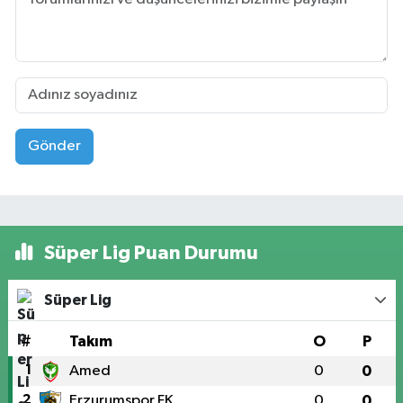
Gönder
Süper Lig Puan Durumu
Süper Lig
#
Takım
O
P
1
Amed
0
0
2
Erzurumspor FK
0
0