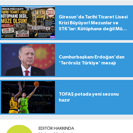
Giresun'da Tarihi Ticaret Lisesi
Krizi Büyüyor! Mezunlar ve
STK'lar: Kütüphane değil Müze
yapılsın!
Cumhurbaşkanı Erdoğan'dan
'Terörsüz Türkiye' mesajı
TOFAŞ potada yeni sezonu
hazır
EDITÖR HAKKINDA