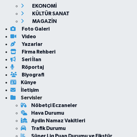
EKONOMİ
KÜLTÜR SANAT
MAGAZİN
Foto Galeri
Video
Yazarlar
Firma Rehberi
Seri İlan
Röportaj
Biyografi
Künye
İletişim
Servisler
Nöbetçi Eczaneler
Hava Durumu
Aydin Namaz Vakitleri
Trafik Durumu
Süper Lig Puan Durumu ve Fikstür