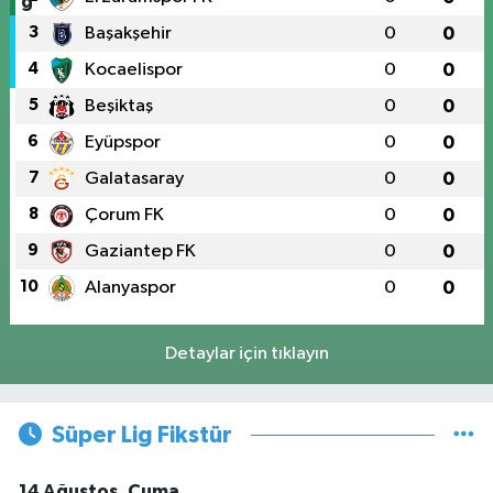
3
Başakşehir
0
0
4
Kocaelispor
0
0
5
Beşiktaş
0
0
6
Eyüpspor
0
0
7
Galatasaray
0
0
8
Çorum FK
0
0
9
Gaziantep FK
0
0
10
Alanyaspor
0
0
Detaylar için tıklayın
Süper Lig Fikstür
14 Ağustos, Cuma