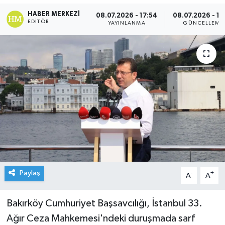
HABER MERKEZI
08.07.2026 - 17:54
08.07.2026 - 17
EDITÖR
YAYINLANMA
GÜNCELLEME
Paylaş
-
+
A
A
Bakırköy Cumhuriyet Başsavcılığı, İstanbul 33.
Ağır Ceza Mahkemesi'ndeki duruşmada sarf