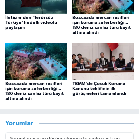
İletişim'den 'Terörsüz
Bozcaada mercan resifleri
Türkiye' hedefli videolu
için koruma seferberliği...
paylaşım
180 deniz canlısı türü kayıt
altına alındı
Bozcaada mercan resifleri
TBMM'de Çocuk Koruma
için koruma seferberliği...
Kanunu teklifinin ilk
180 deniz canlısı türü kayıt
görüşmeleri tamamlandı
altına alındı
Yorumlar