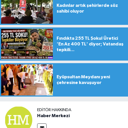
Kadınlar artık şehirlerde söz
sahibi oluyor
Fındıkta 255 TL Şoku! Üretici
'En Az 400 TL' diyor; Vatandaş
tepkili...
Eyüpsultan Meydanı yeni
çehresine kavuşuyor
EDITÖR HAKKINDA
Haber Merkezi