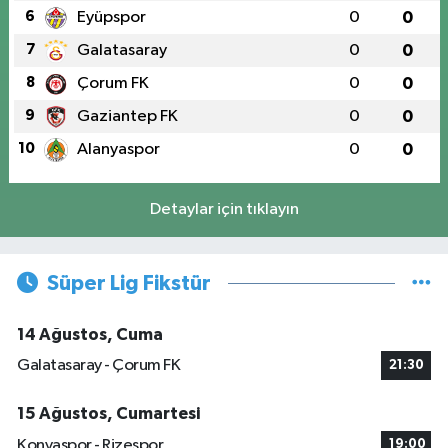
6
Eyüpspor
0
0
7
Galatasaray
0
0
8
Çorum FK
0
0
9
Gaziantep FK
0
0
10
Alanyaspor
0
0
Detaylar için tıklayın
Süper Lig Fikstür
14 Ağustos, Cuma
Galatasaray - Çorum FK
21:30
15 Ağustos, Cumartesi
Konyaspor - Rizespor
19:00