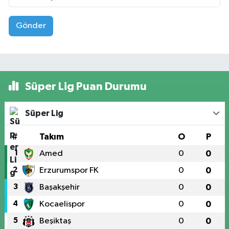
Gönder
Süper Lig Puan Durumu
Süper Lig
#
Takım
O
P
1
Amed
0
0
2
Erzurumspor FK
0
0
3
Başakşehir
0
0
4
Kocaelispor
0
0
5
Beşiktaş
0
0