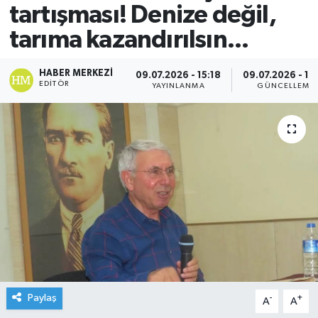
tartışması! Denize değil,
tarıma kazandırılsın...
HABER MERKEZI
09.07.2026 - 15:18
09.07.2026 - 15
EDITÖR
YAYINLANMA
GÜNCELLEME
Paylaş
-
+
A
A