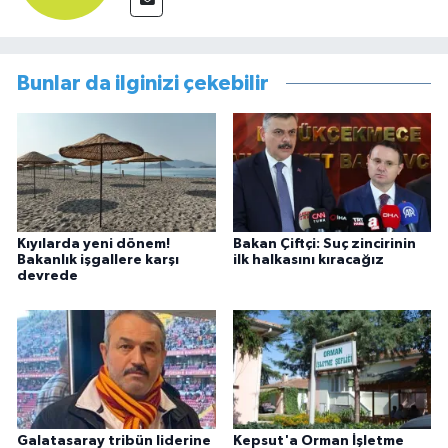
Bunlar da ilginizi çekebilir
Kıyılarda yeni dönem!
Bakan Çiftçi: Suç zincirinin
Bakanlık işgallere karşı
ilk halkasını kıracağız
devrede
Galatasaray tribün liderine
Kepsut'a Orman İşletme