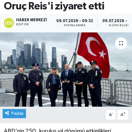
Oruç Reis'i ziyaret etti
HABER MERKEZI
09.07.2026 - 09:32
09.07.2026 - 0
EDITÖR
YAYINLANMA
GÜNCELLEM
Paylaş
-
+
A
A
ABD'nin 250. kuruluş yıl dönümü etkinlikleri