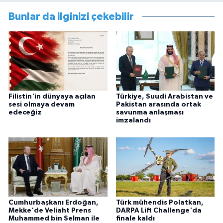
Bunlar da ilginizi çekebilir
Filistin'in dünyaya açılan
Türkiye, Suudi Arabistan ve
sesi olmaya devam
Pakistan arasında ortak
edeceğiz
savunma anlaşması
imzalandı
Cumhurbaşkanı Erdoğan,
Türk mühendis Polatkan,
Mekke'de Veliaht Prens
DARPA Lift Challenge'da
Muhammed bin Selman ile
finale kaldı