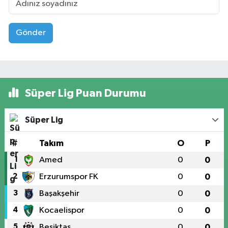
Gönder
Süper Lig Puan Durumu
Süper Lig
#
Takım
O
P
1
Amed
0
0
2
Erzurumspor FK
0
0
3
Başakşehir
0
0
4
Kocaelispor
0
0
5
Beşiktaş
0
0