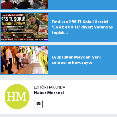
Fındıkta 255 TL Şoku! Üretici
'En Az 400 TL' diyor; Vatandaş
tepkili...
Eyüpsultan Meydanı yeni
çehresine kavuşuyor
EDITÖR HAKKINDA
Haber Merkezi