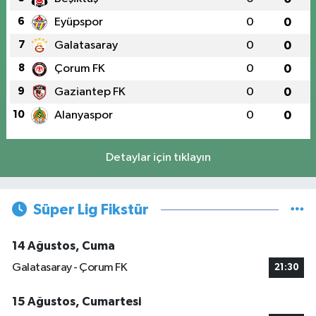
6
Eyüpspor
0
0
7
Galatasaray
0
0
8
Çorum FK
0
0
9
Gaziantep FK
0
0
10
Alanyaspor
0
0
Detaylar için tıklayın
Süper Lig Fikstür
14 Ağustos, Cuma
Galatasaray - Çorum FK
21:30
15 Ağustos, Cumartesi