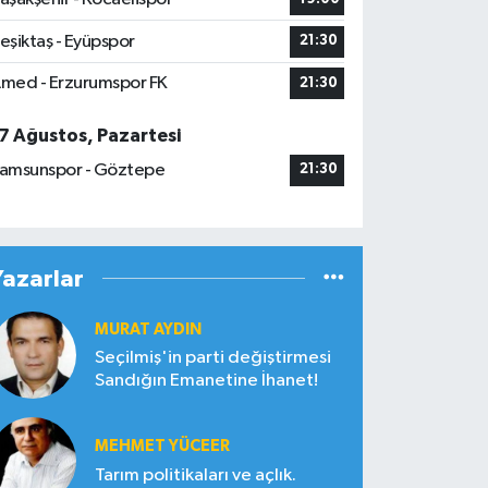
eşiktaş - Eyüpspor
21:30
med - Erzurumspor FK
21:30
7 Ağustos, Pazartesi
amsunspor - Göztepe
21:30
Yazarlar
MURAT AYDIN
Seçilmiş'in parti değiştirmesi
Sandığın Emanetine İhanet!
MEHMET YÜCEER
Tarım politikaları ve açlık.