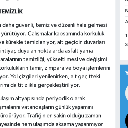
B
TEMİZLİK
A
in daha güvenli, temiz ve düzenli hale gelmesi
a yürütüyor. Çalışmalar kapsamında korkuluk
1
 kürekle temizleniyor, alt geçidin duvarları
S
 ihtiyaç duyulan noktalarda asfalt yama
aralarının temizliği, yükseltilmesi ve değişimi
korkulukların tamir, zımpara ve boya işlemlerini
or. Yol çizgileri yenilenirken, alt geçitteki
mı da titizlikle gerçekleştiriliyor.
ulaşım altyapısında periyodik olarak
ışmalarını vatandaşların günlük yaşamını
ürdürüyor. Trafiğin en sakin olduğu zaman
r sayesinde hem ulaşımda aksama yaşanmıyor