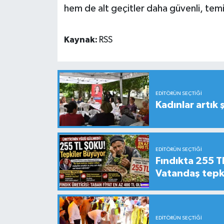
hem de alt geçitler daha güvenli, temiz
Kaynak:
RSS
EDITÖRÜN SEÇTIĞI
Kadınlar artık 
EDITÖRÜN SEÇTIĞI
Fındıkta 255 TL
Vatandaş tepkil
EDITÖRÜN SEÇTIĞI