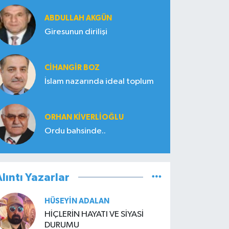
ABDULLAH AKGÜN
Giresunun dirilişi
CIHANGIR BOZ
İslam nazarında ideal toplum
ORHAN KIVERLIOĞLU
Ordu bahsinde..
lıntı Yazarlar
HÜSEYIN ADALAN
HİÇLERİN HAYATI VE SİYASİ
DURUMU