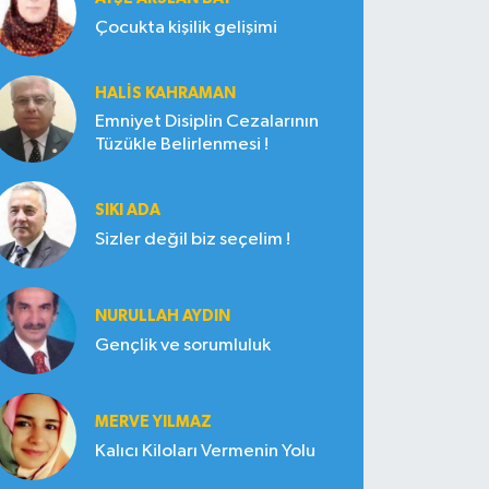
Çocukta kişilik gelişimi
HALIS KAHRAMAN
Emniyet Disiplin Cezalarının
Tüzükle Belirlenmesi !
SIKI ADA
Sizler değil biz seçelim !
NURULLAH AYDIN
Gençlik ve sorumluluk
MERVE YILMAZ
Kalıcı Kiloları Vermenin Yolu