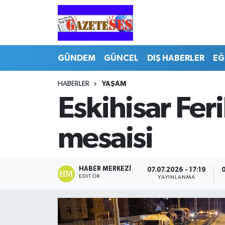
GÜNDEM
GÜNCEL
DIŞ HABERLER
EĞ
HABERLER
YAŞAM
Eskihisar Fer
mesaisi
HABER MERKEZI
07.07.2026 - 17:19
0
EDITÖR
YAYINLANMA