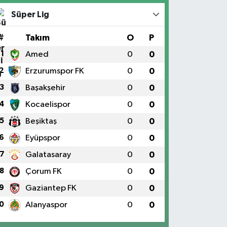
Süper Lig
#
Takım
O
P
1
Amed
0
0
2
Erzurumspor FK
0
0
3
Başakşehir
0
0
4
Kocaelispor
0
0
5
Beşiktaş
0
0
6
Eyüpspor
0
0
7
Galatasaray
0
0
8
Çorum FK
0
0
9
Gaziantep FK
0
0
0
Alanyaspor
0
0