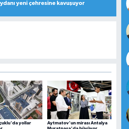
ydanı yeni çehresine kavuşuyor
çuklu'da yollar
Aytmatov'un mirası Antalya
or
Muratpaşa'da büyüyor