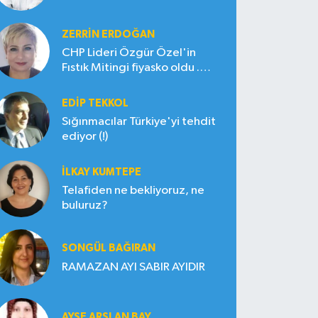
ZERRIN ERDOĞAN
CHP Lideri Özgür Özel'in
Fıstık Mitingi fiyasko oldu .
Çiftçi hayal kırıklığına uğradı
EDIP TEKKOL
Sığınmacılar Türkiye'yi tehdit
ediyor (!)
İLKAY KUMTEPE
Telafiden ne bekliyoruz, ne
buluruz?
SONGÜL BAĞIRAN
RAMAZAN AYI SABIR AYIDIR
AYŞE ARSLAN BAY