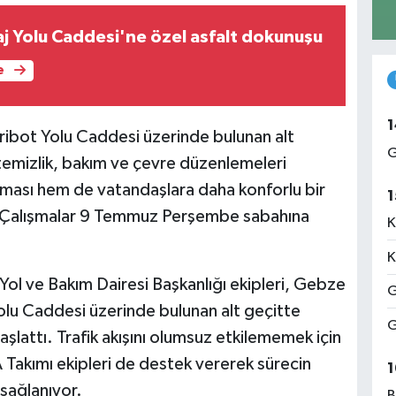
aj Yolu Caddesi'ne özel asfalt dokunuşu
e
1
ribot Yolu Caddesi üzerinde bulunan alt
G
 temizlik, bakım ve çevre düzenlemeleri
ılması hem de vatandaşlara daha konforlu bir
1
r. Çalışmalar 9 Temmuz Perşembe sabahına
K
K
 Yol ve Bakım Dairesi Başkanlığı ekipleri, Gebze
G
Yolu Caddesi üzerinde bulunan alt geçitte
G
şlattı. Trafik akışını olumsuz etkilememek için
 Takımı ekipleri de destek vererek sürecin
1
 sağlanıyor.
B