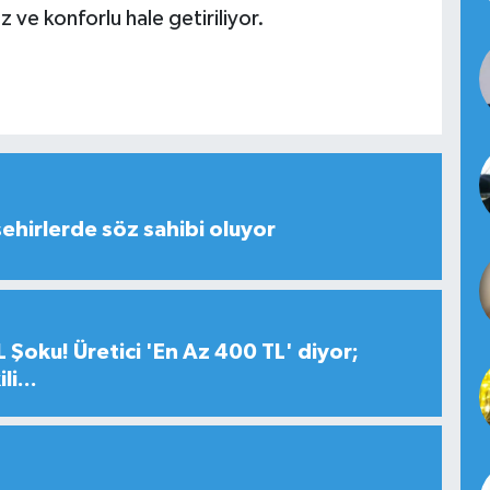
 ve konforlu hale getiriliyor.
şehirlerde söz sahibi oluyor
 Şoku! Üretici 'En Az 400 TL' diyor;
i...