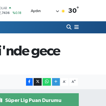
°
OLAR
30
Aydın
7,7436
%0.18
URO
5,2510
%0.32
TERLİN
4,4811
%0.38
RAM ALTIN
660.55
%0
di'nde gece
İST100
3.779
%-14
ITCOIN
4.815,30
%-0.1
-
+
A
A
Süper Lig Puan Durumu