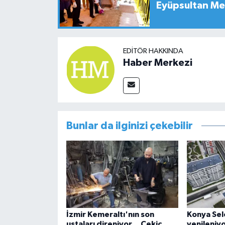
Eyüpsultan Me
EDITÖR HAKKINDA
Haber Merkezi
Bunlar da ilginizi çekebilir
İzmir Kemeraltı'nın son
Konya Sel
ustaları direniyor... Çekiç
yenileniy