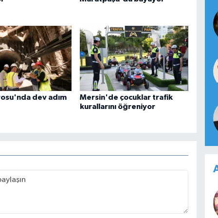
rosu'nda dev adım
Mersin'de çocuklar trafik
kurallarını öğreniyor
A