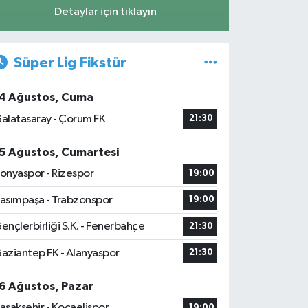
Detaylar için tıklayın
Süper Lig Fikstür
4 Ağustos, Cuma
alatasaray - Çorum FK
21:30
5 Ağustos, Cumartesi
onyaspor - Rizespor
19:00
asımpaşa - Trabzonspor
19:00
ençlerbirliği S.K. - Fenerbahçe
21:30
aziantep FK - Alanyaspor
21:30
6 Ağustos, Pazar
aşakşehir - Kocaelispor
19:00