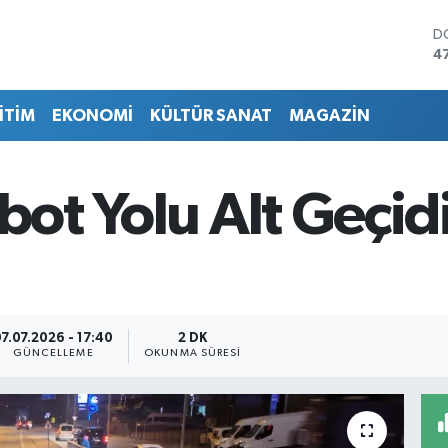
D
4
E
5
İTİM
EKONOMİ
KÜLTÜR SANAT
MAGAZİN
S
6
G
6
ibot Yolu Alt Geçi
B
1
B
6
7.07.2026 - 17:40
2 DK
GÜNCELLEME
OKUNMA SÜRESI