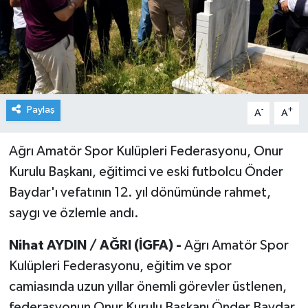
Paylaş
-
+
A
A
Ağrı Amatör Spor Kulüpleri Federasyonu, Onur
Kurulu Başkanı, eğitimci ve eski futbolcu Önder
Baydar'ı vefatının 12. yıl dönümünde rahmet,
saygı ve özlemle andı.
Nihat AYDIN / AĞRI (İGFA) -
Ağrı Amatör Spor
Kulüpleri Federasyonu, eğitim ve spor
camiasında uzun yıllar önemli görevler üstlenen,
federasyonun Onur Kurulu Başkanı Önder Baydar