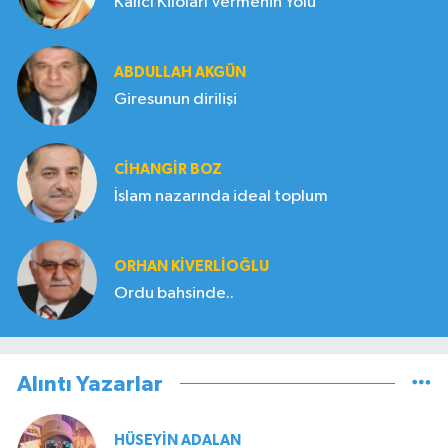
Kalıcı Kiloları Vermenin Yolu
ABDULLAH AKGÜN
Giresunun dirilişi
CIHANGIR BOZ
İslam nazarında ideal toplum
ORHAN KIVERLIOĞLU
Ordu bahsinde..
Alıntı Yazarlar
HÜSEYIN ADALAN