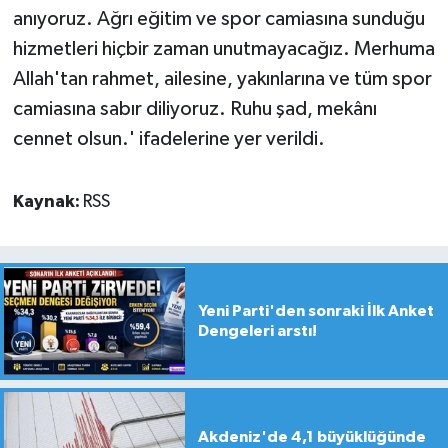
anıyoruz. Ağrı eğitim ve spor camiasına sunduğu
hizmetleri hiçbir zaman unutmayacağız. Merhuma
Allah'tan rahmet, ailesine, yakınlarına ve tüm spor
camiasına sabır diliyoruz. Ruhu şad, mekânı
cennet olsun.' ifadelerine yer verildi.
Kaynak:
RSS
Yeni Parti'den sonraki İlk Anket
Dengeleri arstı!
Akdeniz'de 4,1 büyüklüğünde