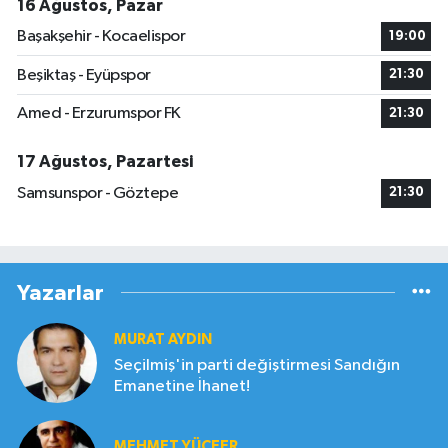
16 Ağustos, Pazar
Başakşehir - Kocaelispor
19:00
Beşiktaş - Eyüpspor
21:30
Amed - Erzurumspor FK
21:30
17 Ağustos, Pazartesi
Samsunspor - Göztepe
21:30
Yazarlar
MURAT AYDIN
Seçilmiş'in parti değiştirmesi Sandığın
Emanetine İhanet!
MEHMET YÜCEER