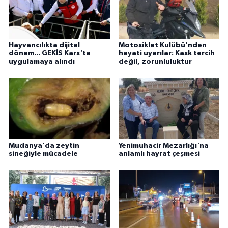
Hayvancılıkta dijital
Motosiklet Kulübü'nden
dönem... GEKİS Kars'ta
hayati uyarılar: Kask tercih
uygulamaya alındı
değil, zorunluluktur
Mudanya'da zeytin
Yenimuhacir Mezarlığı'na
sineğiyle mücadele
anlamlı hayrat çeşmesi