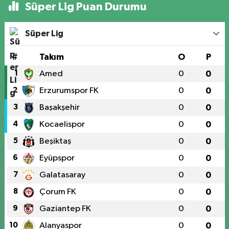
Süper Lig Puan Durumu
Süper Lig
#
Takım
O
P
1
Amed
0
0
2
Erzurumspor FK
0
0
3
Başakşehir
0
0
4
Kocaelispor
0
0
5
Beşiktaş
0
0
6
Eyüpspor
0
0
7
Galatasaray
0
0
8
Çorum FK
0
0
9
Gaziantep FK
0
0
10
Alanyaspor
0
0