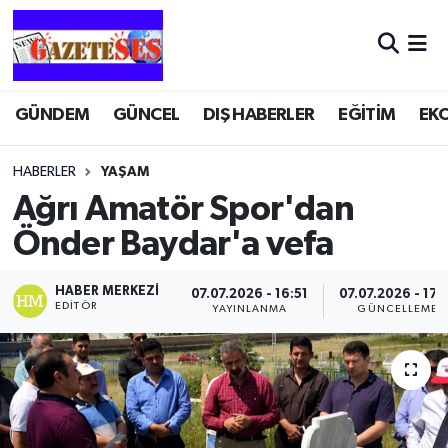
GÜNDEM
GÜNCEL
DIŞ HABERLER
EĞİTİM
EK
HABERLER
YAŞAM
Ağrı Amatör Spor'dan
Önder Baydar'a vefa
HABER MERKEZI
07.07.2026 - 16:51
07.07.2026 - 17:
EDITÖR
YAYINLANMA
GÜNCELLEME