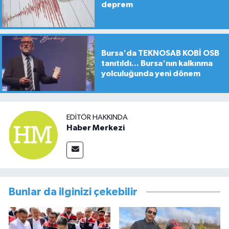
deprem
Bursa'da TEKNOSAB KOBİ OSB
tanıtıldı... Bursa'nın kalkınma
yolculuğunda yeni dönem
EDITÖR HAKKINDA
Haber Merkezi
Bunlar da ilginizi çekebilir