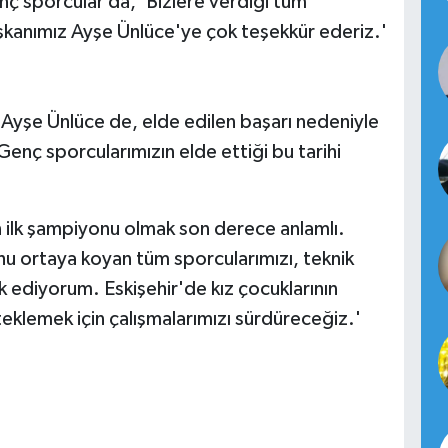
 sporcular da, 'Bizlere verdiği tüm
şkanımız Ayşe Ünlüce'ye çok teşekkür ederiz.'
 Ayşe Ünlüce de, elde edilen başarı nedeniyle
'Genç sporcularımızın elde ettiği bu tarihi
 ilk şampiyonu olmak son derece anlamlı.
u ortaya koyan tüm sporcularımızı, teknik
ik ediyorum. Eskişehir'de kız çocuklarının
teklemek için çalışmalarımızı sürdüreceğiz.'