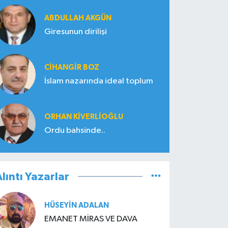
ABDULLAH AKGÜN
Giresunun dirilişi
CIHANGIR BOZ
İslam nazarında ideal toplum
ORHAN KIVERLIOĞLU
Ordu bahsinde..
lıntı Yazarlar
HÜSEYIN ADALAN
EMANET MİRAS VE DAVA