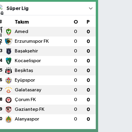
Süper Lig
#
Takım
O
P
1
Amed
0
0
2
Erzurumspor FK
0
0
3
Başakşehir
0
0
4
Kocaelispor
0
0
5
Beşiktaş
0
0
6
Eyüpspor
0
0
7
Galatasaray
0
0
8
Çorum FK
0
0
9
Gaziantep FK
0
0
0
Alanyaspor
0
0