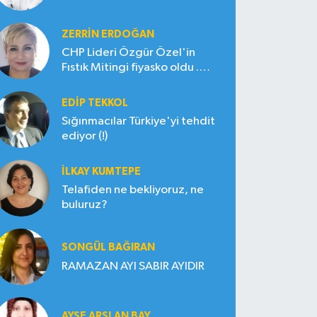
ZERRIN ERDOĞAN
CHP Lideri Özgür Özel'in
Fıstık Mitingi fiyasko oldu .
Çiftçi hayal kırıklığına uğradı
EDIP TEKKOL
Sığınmacılar Türkiye'yi tehdit
ediyor (!)
İLKAY KUMTEPE
Telafiden ne bekliyoruz, ne
buluruz?
SONGÜL BAĞIRAN
RAMAZAN AYI SABIR AYIDIR
AYŞE ARSLAN BAY