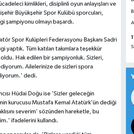
deleci kimlikleri, disiplinli oyun anlayışları ve
B
kişehir Büyükşehir Spor Kulübü sporcuları,
Ligi şampiyonu olmayı başardı.
A
1
tör Spor Kulüpleri Federasyonu Başkanı Sadri
S
igi yaptık. Tüm katılan takımlara teşekkür
 oldu. Hak edilen bir şampiyonluk. Sizleri,
ediyorum. Ailelerinize de sizleri spora
ediyorum.' dedi.
cısı Hüdai Doğu ise 'Sizler geleceğin
'nin kurucusu Mustafa Kemal Atatürk'ün dediği
aklısını severim' sözünden hareketle, bu
.' ifadelerini kullandı.