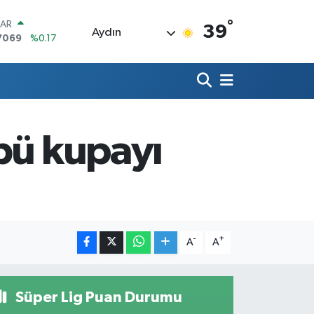
°
LAR
39
Aydın
7069
%0.17
RO
0265
%0.01
RLİN
1897
%0.02
M ALTIN
4.81
%1.44
bü kupayı
T100
887
%64
COIN
360,53
%-0.76
-
+
A
A
Süper Lig Puan Durumu