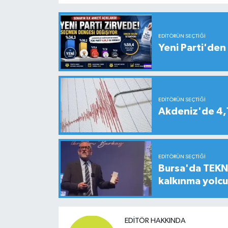
EDITÖRÜN SEÇTIĞI
Yeni Parti'den 
EDITÖRÜN SEÇTIĞI
Akdeniz'de 4
EDITÖRÜN SEÇTIĞI
Bursa'da TEKNO
kalkınma yolc
EDITÖR HAKKINDA