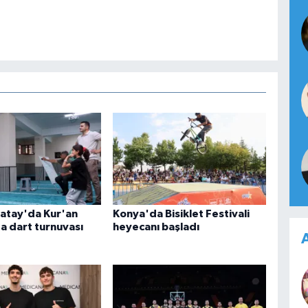
atay'da Kur'an
Konya'da Bisiklet Festivali
a dart turnuvası
heyecanı başladı
A