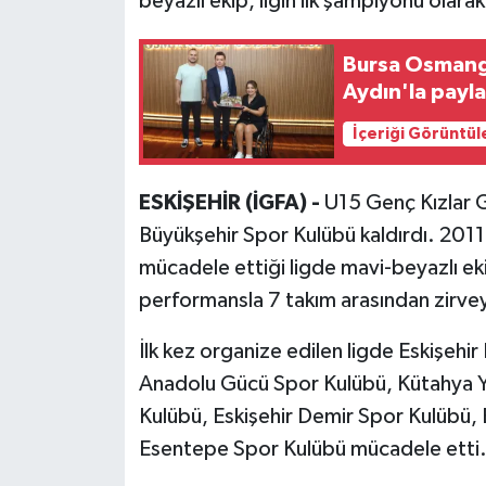
beyazlı ekip, ligin ilk şampiyonu olarak
Bursa Osmangaz
Aydın'la payla
İçeriği Görüntül
ESKİŞEHİR (İGFA) -
U15 Genç Kızlar G
Büyükşehir Spor Kulübü kaldırdı. 201
mücadele ettiği ligde mavi-beyazlı e
performansla 7 takım arasından zirveye
İlk kez organize edilen ligde Eskişehi
Anadolu Gücü Spor Kulübü, Kütahya Y
Kulübü, Eskişehir Demir Spor Kulübü, 
Esentepe Spor Kulübü mücadele etti