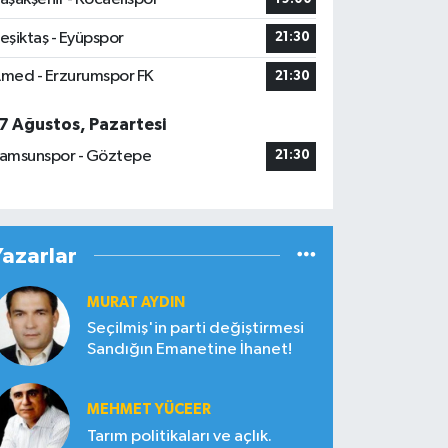
eşiktaş - Eyüpspor
21:30
med - Erzurumspor FK
21:30
7 Ağustos, Pazartesi
amsunspor - Göztepe
21:30
Yazarlar
MURAT AYDIN
Seçilmiş'in parti değiştirmesi
Sandığın Emanetine İhanet!
MEHMET YÜCEER
Tarım politikaları ve açlık.