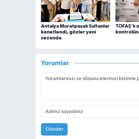
Antalya Muratpaşalı Sultanlar
TOFAŞ'lı o
kenetlendi, gözler yeni
kontrolün
sezonda
Yorumlar
Gönder