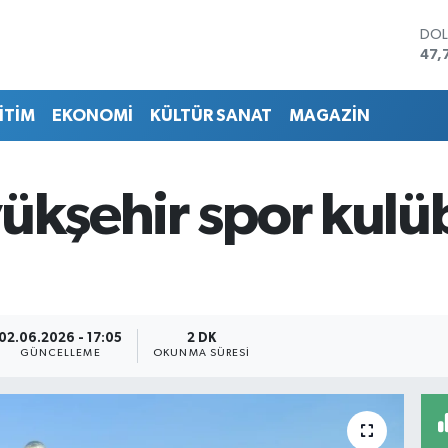
DO
47,
EU
55,
İTİM
EKONOMİ
KÜLTÜR SANAT
MAGAZİN
STE
64,
GRA
657
yükşehir spor kulü
BİS
13.
BIT
64.
02.06.2026 - 17:05
2 DK
GÜNCELLEME
OKUNMA SÜRESI