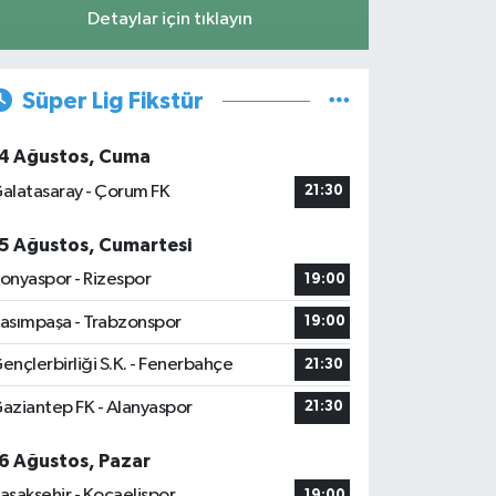
Detaylar için tıklayın
Süper Lig Fikstür
4 Ağustos, Cuma
alatasaray - Çorum FK
21:30
5 Ağustos, Cumartesi
onyaspor - Rizespor
19:00
asımpaşa - Trabzonspor
19:00
ençlerbirliği S.K. - Fenerbahçe
21:30
aziantep FK - Alanyaspor
21:30
6 Ağustos, Pazar
aşakşehir - Kocaelispor
19:00