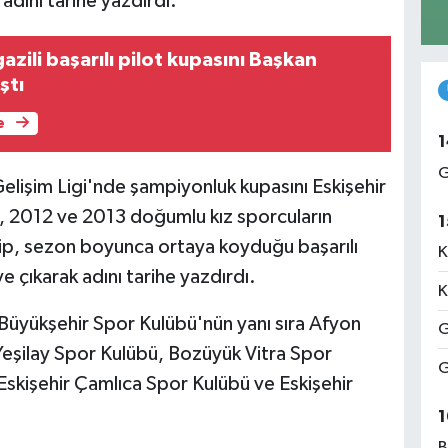
 adını tarihe yazdırdı.
ili başarılı pilot kupasını Başkan
ştı
e
1
G
elişim Ligi'nde şampiyonluk kupasını Eskişehir
1, 2012 ve 2013 doğumlu kız sporcuların
1
kip, sezon boyunca ortaya koyduğu başarılı
K
 çıkarak adını tarihe yazdırdı.
K
r Büyükşehir Spor Kulübü'nün yanı sıra Afyon
G
eşilay Spor Kulübü, Bozüyük Vitra Spor
G
Eskişehir Çamlıca Spor Kulübü ve Eskişehir
.
1
B