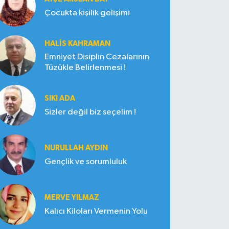
Çocukta kişilik gelişimi
HALIS KAHRAMAN
Emniyet Disiplin Cezalarının
Tüzükle Belirlenmesi !
SIKI ADA
Sizler değil biz seçelim !
NURULLAH AYDIN
Gençlik ve sorumluluk
MERVE YILMAZ
Kalıcı Kiloları Vermenin Yolu