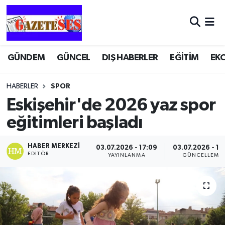
GÜNDEM
GÜNCEL
DIŞ HABERLER
EĞİTİM
EK
HABERLER
SPOR
Eskişehir'de 2026 yaz spor
eğitimleri başladı
HABER MERKEZI
03.07.2026 - 17:09
03.07.2026 - 17
EDITÖR
YAYINLANMA
GÜNCELLEME