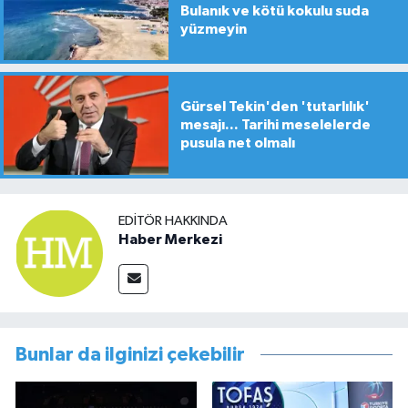
Bulanık ve kötü kokulu suda
yüzmeyin
Gürsel Tekin'den 'tutarlılık'
mesajı... Tarihi meselelerde
pusula net olmalı
EDITÖR HAKKINDA
Haber Merkezi
Bunlar da ilginizi çekebilir