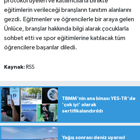
protokol üyeleri ve katılımcılarla birlikte
eğitimlerin verileceği branşların tanıtım alanlarını
gezdi. Eğitmenler ve öğrencilerle bir araya gelen
Ünlüce, branşlar hakkında bilgi alarak çocuklarla
sohbet etti ve spor eğitimlerine katılacak tüm
öğrencilere başarılar diledi.
Kaynak:
RSS
TBMM'nin ana binası YES-TR'de
'çok iyi' olarak
sertifikalandırıldı
Yağış sonrası deniz uyarısı!