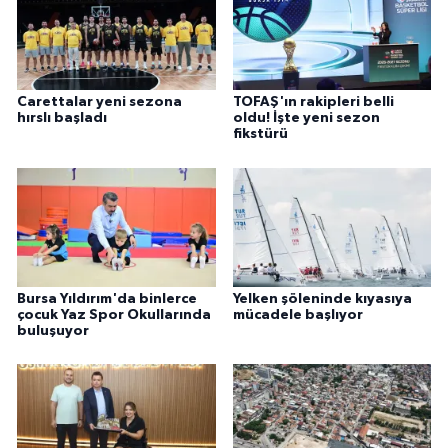
Carettalar yeni sezona
TOFAŞ'ın rakipleri belli
hırslı başladı
oldu! İşte yeni sezon
fikstürü
Bursa Yıldırım'da binlerce
Yelken şöleninde kıyasıya
çocuk Yaz Spor Okullarında
mücadele başlıyor
buluşuyor