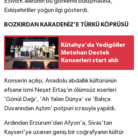
ESMEK ailesinin bu görkemli buluşmasına,
Eskişehirliler yoğun ilgi gösterdi.
BOZKIRDAN KARADENİZ'E TÜRKÜ KÖPRÜSÜ
Kütahya'da Yedigöller
Metehan Destek
Konserleri start aldı
Konserin açılışı, Anadolu abdallık kültürünün
efsane ismi Neşet Ertaş'ın ölümsüz eserleri
'Gönül Dağı', 'Ah Yalan Dünya' ve 'Bahça
Duvarından Aştım' potpuri icrasıyla yapıldı.
Ardından Erzurum'dan Afyon'a, Sivas'tan
Kayseri'ye uzanan geniş bir coğrafyanın kültür