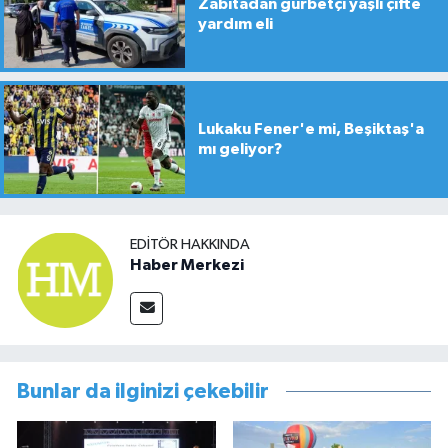
Zabıtadan gurbetçi yaşlı çifte
yardım eli
Lukaku Fener'e mi, Beşiktaş'a
mı geliyor?
EDITÖR HAKKINDA
Haber Merkezi
Bunlar da ilginizi çekebilir