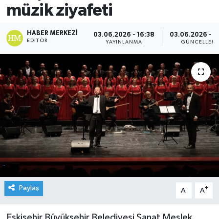
müzik ziyafeti
HABER MERKEZI
03.06.2026 - 16:38
03.06.2026 - 1
EDITÖR
YAYINLANMA
GÜNCELLEM
Paylaş
-
+
A
A
Eskişehir Büyükşehir Belediyesi Sanat Meslek