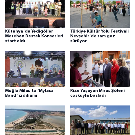
Kütahya'da Yedigöller
Türkiye Kültür Yolu Festivali
Metehan Destek Konserleri
Nevşehir'de tam gaz
start aldı
sürüyor
Muğla Milas'ta 'Mylasa
Rize Yaşayan Miras Şöleni
Band' izdihamı
coşkuyla başladı