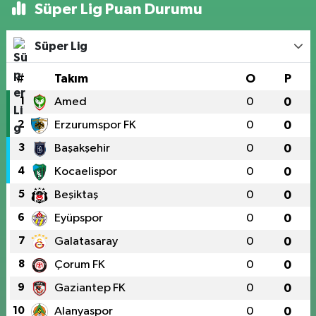
Süper Lig Puan Durumu
Süper Lig
#
Takım
O
P
1
Amed
0
0
2
Erzurumspor FK
0
0
3
Başakşehir
0
0
4
Kocaelispor
0
0
5
Beşiktaş
0
0
6
Eyüpspor
0
0
7
Galatasaray
0
0
8
Çorum FK
0
0
9
Gaziantep FK
0
0
10
Alanyaspor
0
0