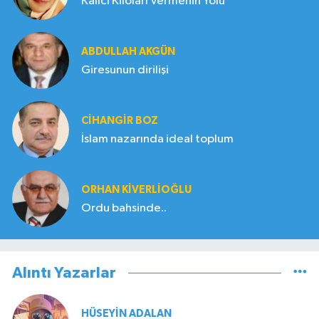
Kalıcı Kiloları Vermenin Yolu
ABDULLAH AKGÜN
Giresunun dirilişi
CIHANGIR BOZ
İslam nazarında ideal toplum
ORHAN KIVERLIOĞLU
Ordu bahsinde..
Alıntı Yazarlar
HÜSEYIN ADALAN