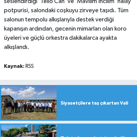
seslendirdiği 'Tello Can' ve 'Mavilim İncilim' halay
potpurisi, salondaki coşkuyu zirveye taşıdı. Tüm
salonun tempolu alkışlarıyla destek verdiği
kapanışın ardından, gecenin mimarları olan koro
üyeleri ve güçlü orkestra dakikalarca ayakta
alkışlandı.
Kaynak:
RSS
Siyasetçilere taş çıkartan Vali