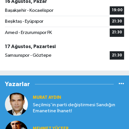
16 Ağustos, Pazar
Başakşehir - Kocaelispor
19:00
Beşiktaş - Eyüpspor
21:30
Amed - Erzurumspor FK
21:30
17 Ağustos, Pazartesi
Samsunspor - Göztepe
21:30
Yazarlar
MURAT AYDIN
Seçilmiş'in parti değiştirmesi Sandığın
Emanetine İhanet!
MEHMET YÜCEER