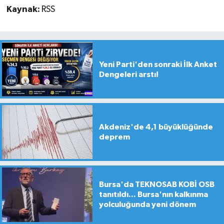
Kaynak:
RSS
Yeni Parti'den sonraki İlk Anket
Dengeleri arstı!
Akdeniz'de 4,1 büyüklüğünde
deprem
Bursa'da TEKNOSAB KOBİ OSB
tanıtıldı... Bursa'nın kalkınma
yolculuğunda yeni dönem