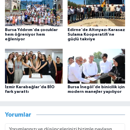
Bursa Yıldırım'da çocuklar
Edirne'de Altınyazı Karasaz
hem öğreniyor hem
Sulama Kooperatifi'ne
eğleniyor
güçlü takviye
İzmir Karabağlar'da BİO
Bursa İnegöl'de binicilik için
fark yarattı
modern manejler yapılıyor
Yorumlar