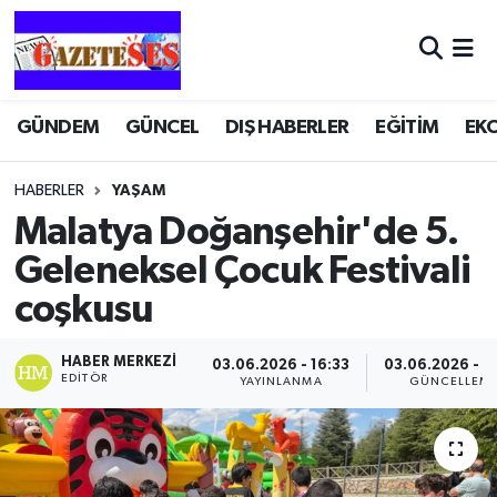
GÜNDEM
GÜNCEL
DIŞ HABERLER
EĞİTİM
EK
HABERLER
YAŞAM
Malatya Doğanşehir'de 5.
Geleneksel Çocuk Festivali
coşkusu
HABER MERKEZI
03.06.2026 - 16:33
03.06.2026 - 1
EDITÖR
YAYINLANMA
GÜNCELLEM