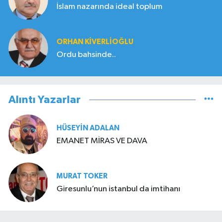
İslam nazarında ideal toplum
ORHAN KIVERLIOĞLU
Ordu bahsinde..
Alıntı Yazarlar
HÜSEYIN ADALAN
EMANET MİRAS VE DAVA
MURAT TOKER
Giresunlu’nun istanbul da imtihanı