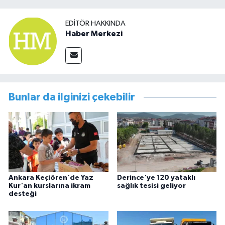
EDITÖR HAKKINDA
Haber Merkezi
Bunlar da ilginizi çekebilir
Ankara Keçiören'de Yaz
Derince'ye 120 yataklı
Kur'an kurslarına ikram
sağlık tesisi geliyor
desteği