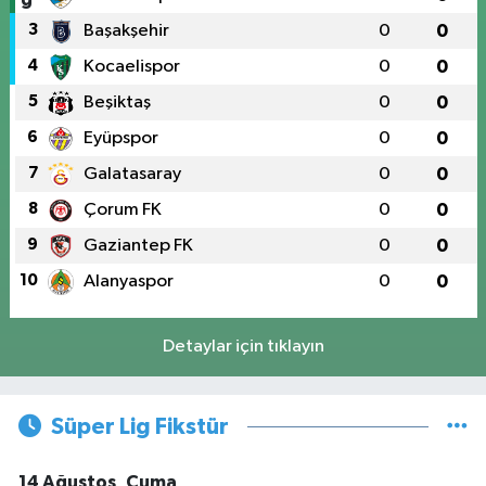
3
Başakşehir
0
0
4
Kocaelispor
0
0
5
Beşiktaş
0
0
6
Eyüpspor
0
0
7
Galatasaray
0
0
8
Çorum FK
0
0
9
Gaziantep FK
0
0
10
Alanyaspor
0
0
Detaylar için tıklayın
Süper Lig Fikstür
14 Ağustos, Cuma