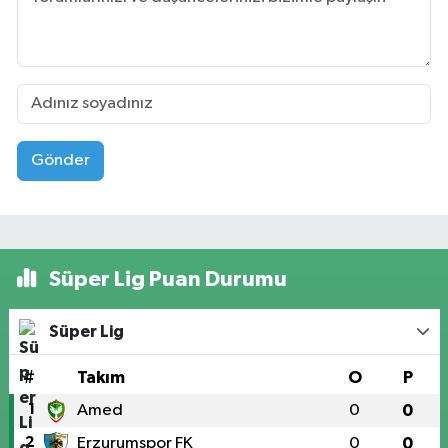
Gönder
Süper Lig Puan Durumu
Süper Lig
#
Takım
O
P
1
Amed
0
0
2
Erzurumspor FK
0
0