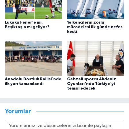
Lukaku Fener'e mi,
Yelkencilerin zorlu
Beşiktaş'a mı geliyor?
mücadelesi ilk günde nefes
kesti
Anadolu Dostluk Rallisi'nde
Gebzeli sporcu Akdeniz
ilk yarı tamamlandı
Oyunları'nda Türkiye'yi
temsil edecek
Yorumlar