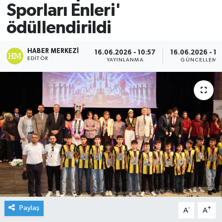
Sporları Enleri'
ödüllendirildi
HABER MERKEZI
16.06.2026 - 10:57
16.06.2026 - 11
EDITÖR
YAYINLANMA
GÜNCELLEME
Paylaş
-
+
A
A