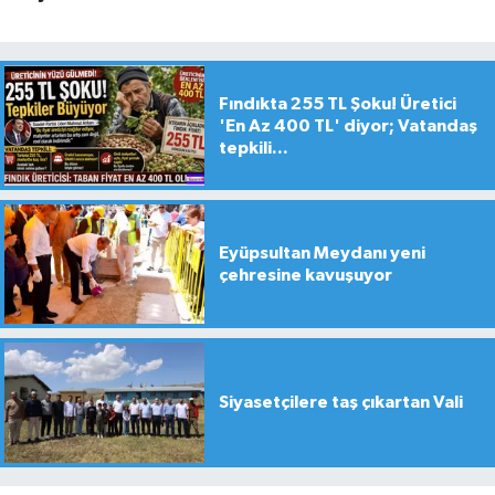
Fındıkta 255 TL Şoku! Üretici
'En Az 400 TL' diyor; Vatandaş
tepkili...
Eyüpsultan Meydanı yeni
çehresine kavuşuyor
Siyasetçilere taş çıkartan Vali