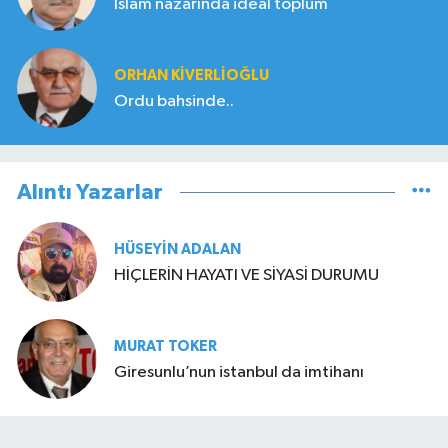
İslam nazarında ideal toplum
ORHAN KIVERLIOĞLU
Ordu bahsinde..
Alıntı Yazarlar
HÜSEYIN ADALAN
HİÇLERİN HAYATI VE SİYASİ DURUMU
MURAT TOKER
Giresunlu’nun istanbul da imtihanı