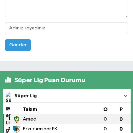
Gönder
Süper Lig Puan Durumu
Süper Lig
#
Takım
O
P
1
Amed
0
0
2
Erzurumspor FK
0
0