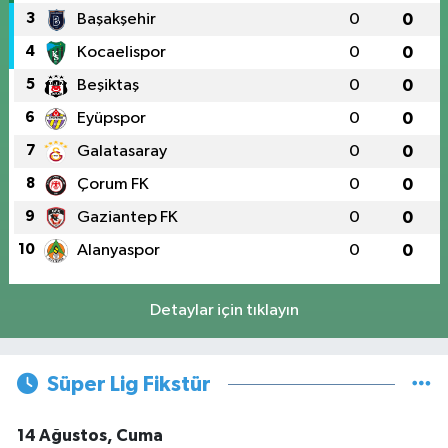
3
Başakşehir
0
0
4
Kocaelispor
0
0
5
Beşiktaş
0
0
6
Eyüpspor
0
0
7
Galatasaray
0
0
8
Çorum FK
0
0
9
Gaziantep FK
0
0
10
Alanyaspor
0
0
Detaylar için tıklayın
Süper Lig Fikstür
14 Ağustos, Cuma