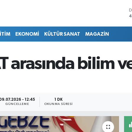
D
4
E
5
İTİM
EKONOMİ
KÜLTÜR SANAT
MAGAZİN
S
6
G
6
T arasında bilim ve
B
1
B
6
09.07.2026 - 12:45
1 DK
GÜNCELLEME
OKUNMA SÜRESI