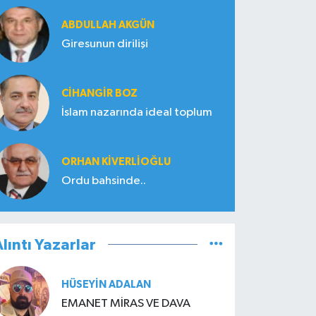
ABDULLAH AKGÜN
Giresunun dirilişi
CIHANGIR BOZ
İslam nazarında ideal toplum
ORHAN KIVERLIOĞLU
Ordu bahsinde..
lıntı Yazarlar
HÜSEYIN ADALAN
EMANET MİRAS VE DAVA