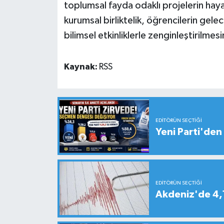
toplumsal fayda odaklı projelerin haya
kurumsal birliktelik, öğrencilerin ge
bilimsel etkinliklerle zenginleştirilme
Kaynak:
RSS
EDITÖRÜN SEÇTIĞI
Yeni Parti'den 
EDITÖRÜN SEÇTIĞI
Akdeniz'de 4