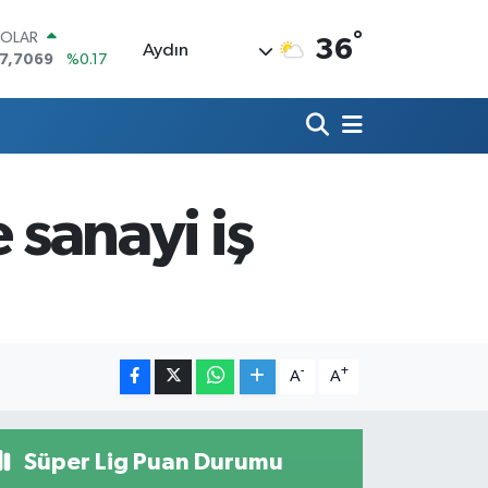
°
OLAR
36
Aydın
7,7069
%0.17
URO
5,0265
%0.01
TERLİN
4,1897
%0.02
RAM ALTIN
618.49
%2.12
 sanayi iş
İST100
3.887
%64
ITCOIN
5.130,04
%1.2
-
+
A
A
Süper Lig Puan Durumu