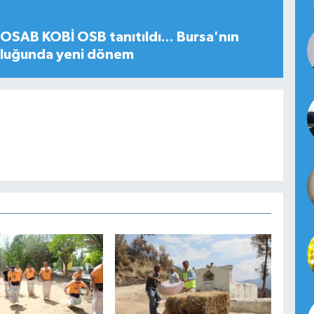
SAB KOBİ OSB tanıtıldı... Bursa'nın
uluğunda yeni dönem