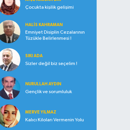
Çocukta kişilik gelişimi
HALIS KAHRAMAN
Emniyet Disiplin Cezalarının
Tüzükle Belirlenmesi !
SIKI ADA
Sizler değil biz seçelim !
NURULLAH AYDIN
Gençlik ve sorumluluk
MERVE YILMAZ
Kalıcı Kiloları Vermenin Yolu