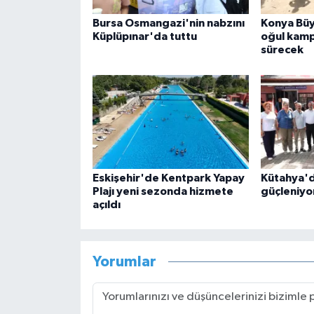
Bursa Osmangazi'nin nabzını
Konya Büy
Küplüpınar'da tuttu
oğul kamp
sürecek
Eskişehir'de Kentpark Yapay
Kütahya'd
Plajı yeni sezonda hizmete
güçleniyo
açıldı
Yorumlar