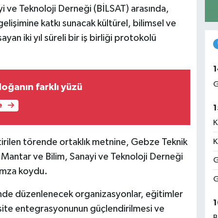
yi ve Teknoloji Derneği (BİLSAT) arasında,
gelişimine katkı sunacak kültürel, bilimsel ve
an iki yıl süreli bir iş birliği protokolü
1
G
ğanın farklı yüzü
e
1
K
rilen törende ortaklık metnine, Gebze Teknik
K
i Mantar ve Bilim, Sanayi ve Teknoloji Derneği
G
 imza koydu.
G
inde düzenlenecek organizasyonlar, eğitimler
1
versite entegrasyonunun güçlendirilmesi ve
B