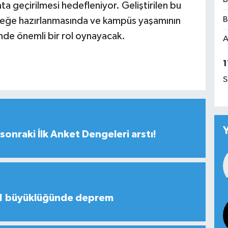
ta geçirilmesi hedefleniyor. Geliştirilen bu
B
leceğe hazırlanmasında ve kampüs yaşamının
sinde önemli bir rol oynayacak.
A
1
S
sonraki İlk Anket Dengeleri arstı!
,1 büyüklüğünde deprem