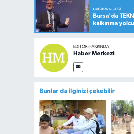
EDITÖRÜN SEÇTIĞI
Bursa'da TEKNO
kalkınma yolc
EDITÖR HAKKINDA
Haber Merkezi
Bunlar da ilginizi çekebilir