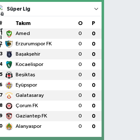
Süper Lig
#
Takım
O
P
1
Amed
0
0
2
Erzurumspor FK
0
0
3
Başakşehir
0
0
4
Kocaelispor
0
0
5
Beşiktaş
0
0
6
Eyüpspor
0
0
7
Galatasaray
0
0
8
Çorum FK
0
0
9
Gaziantep FK
0
0
0
Alanyaspor
0
0