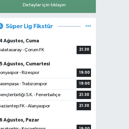
Detaylar için tıklayın
Süper Lig Fikstür
4 Ağustos, Cuma
alatasaray - Çorum FK
21:30
5 Ağustos, Cumartesi
onyaspor - Rizespor
19:00
asımpaşa - Trabzonspor
19:00
ençlerbirliği S.K. - Fenerbahçe
21:30
aziantep FK - Alanyaspor
21:30
6 Ağustos, Pazar
aşakşehir - Kocaelispor
19:00