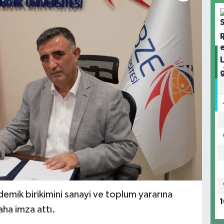
emik birikimini sanayi ve toplum yararına
1
aha imza attı.