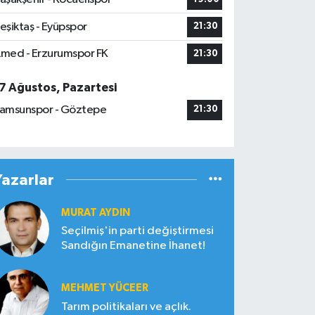
eşiktaş - Eyüpspor
21:30
med - Erzurumspor FK
21:30
7 Ağustos, Pazartesi
amsunspor - Göztepe
21:30
Yazarlar
MURAT AYDIN
Seçilmiş'in parti değiştirmesi
Sandığın Emanetine İhanet!
MEHMET YÜCEER
Tarım politikaları ve açlık.