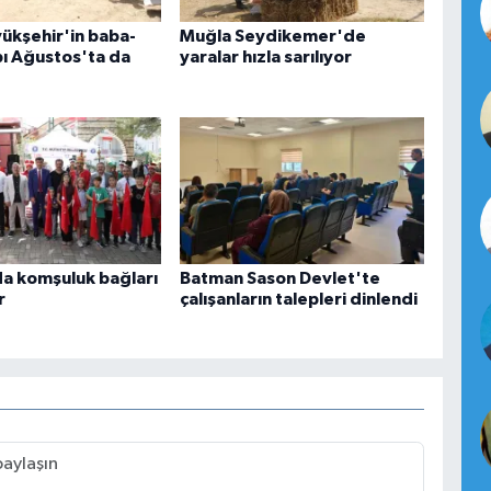
ükşehir'in baba-
Muğla Seydikemer'de
ı Ağustos'ta da
yaralar hızla sarılıyor
a komşuluk bağları
Batman Sason Devlet'te
r
çalışanların talepleri dinlendi