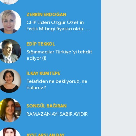
ZERRIN ERDOĞAN
CHP Lideri Özgür Özel'in
Fıstık Mitingi fiyasko oldu .
Çiftçi hayal kırıklığına uğradı
EDIP TEKKOL
Sığınmacılar Türkiye'yi tehdit
ediyor (!)
İLKAY KUMTEPE
Telafiden ne bekliyoruz, ne
buluruz?
SONGÜL BAĞIRAN
RAMAZAN AYI SABIR AYIDIR
AYŞE ARSLAN BAY