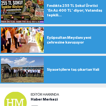
Fındıkta 255 TL Şoku! Üretici
'En Az 400 TL' diyor; Vatandaş
tepkili...
Eyüpsultan Meydanı yeni
çehresine kavuşuyor
Siyasetçilere taş çıkartan Vali
EDITÖR HAKKINDA
Haber Merkezi