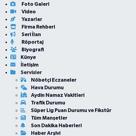
Foto Galeri
Video
Yazarlar
Firma Rehberi
Seri İlan
Röportaj
Biyografi
Künye
İletişim
Servisler
Nöbetçi Eczaneler
Hava Durumu
Aydin Namaz Vakitleri
Trafik Durumu
Süper Lig Puan Durumu ve Fikstür
Tüm Manşetler
Son Dakika Haberleri
Haber Arşivi