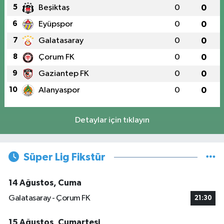
5
Beşiktaş
0
0
6
Eyüpspor
0
0
7
Galatasaray
0
0
8
Çorum FK
0
0
9
Gaziantep FK
0
0
10
Alanyaspor
0
0
Detaylar için tıklayın
Süper Lig Fikstür
14 Ağustos, Cuma
Galatasaray - Çorum FK
21:30
15 Ağustos, Cumartesi