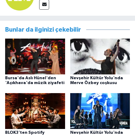
Bunlar da ilginizi çekebilir
Bursa'da Aslı Hünel'den
Nevşehir Kültür Yolu'nda
'Açıkhava'da müzik ziyafeti
Merve Özbey coşkusu
BLOK3'ten Spotify
Nevşehir Kültür Yolu'nda