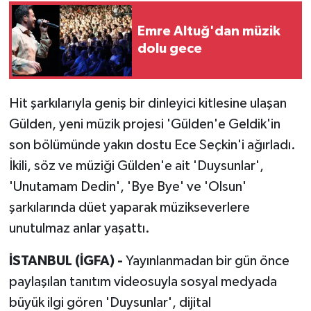
Emre Altuğ'dan müzik
dolu gece
Hit şarkılarıyla geniş bir dinleyici kitlesine ulaşan
Gülden, yeni müzik projesi 'Gülden'e Geldik'in
son bölümünde yakın dostu Ece Seçkin'i ağırladı.
İkili, söz ve müziği Gülden'e ait 'Duysunlar',
'Unutamam Dedin', 'Bye Bye' ve 'Olsun'
şarkılarında düet yaparak müzikseverlere
unutulmaz anlar yaşattı.
İSTANBUL (İGFA) -
Yayınlanmadan bir gün önce
paylaşılan tanıtım videosuyla sosyal medyada
büyük ilgi gören 'Duysunlar', dijital