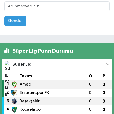
Gönder
Süper Lig Puan Durumu
Süper Lig
#
Takım
O
P
1
Amed
0
0
2
Erzurumspor FK
0
0
3
Başakşehir
0
0
4
Kocaelispor
0
0