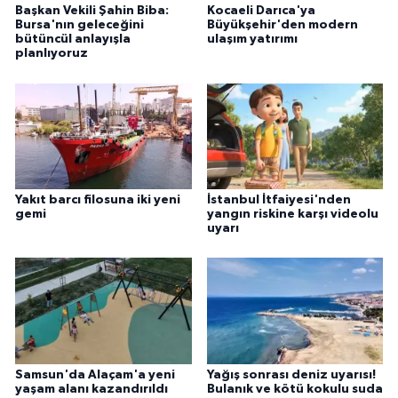
Başkan Vekili Şahin Biba:
Kocaeli Darıca'ya
Bursa'nın geleceğini
Büyükşehir'den modern
bütüncül anlayışla
ulaşım yatırımı
planlıyoruz
Yakıt barcı filosuna iki yeni
İstanbul İtfaiyesi'nden
gemi
yangın riskine karşı videolu
uyarı
Samsun'da Alaçam'a yeni
Yağış sonrası deniz uyarısı!
yaşam alanı kazandırıldı
Bulanık ve kötü kokulu suda