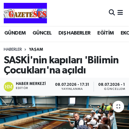
GÜNDEM
GÜNCEL
DIŞ HABERLER
EĞİTİM
EK
HABERLER
YAŞAM
SASKİ'nin kapıları 'Bilimin
Çocukları'na açıldı
HABER MERKEZI
08.07.2026 - 17:31
08.07.2026 - 17
EDITÖR
YAYINLANMA
GÜNCELLEME