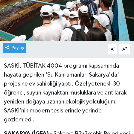
Paylaş
-
+
A
A
SASKİ, TÜBİTAK 4004 programı kapsamında
hayata geçirilen 'Su Kahramanları Sakarya'da'
projesine ev sahipliği yaptı. Özel yetenekli 30
öğrenci, suyun kaynaktan musluklara ve arıtılarak
yeniden doğaya uzanan ekolojik yolculuğunu
SASKİ'nin modern tesislerinde yerinde
gözlemledi.
SAKARYA (İGFA) -
Sakarya Büyükşehir Belediyesi