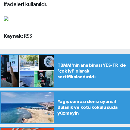
ifadeleri kullanıldı.
Kaynak:
RSS
TBMM'nin ana binası YES-TR'de
'çok iyi' olarak
sertifikalandırıldı
Yağış sonrası deniz uyarısı!
Bulanık ve kötü kokulu suda
yüzmeyin