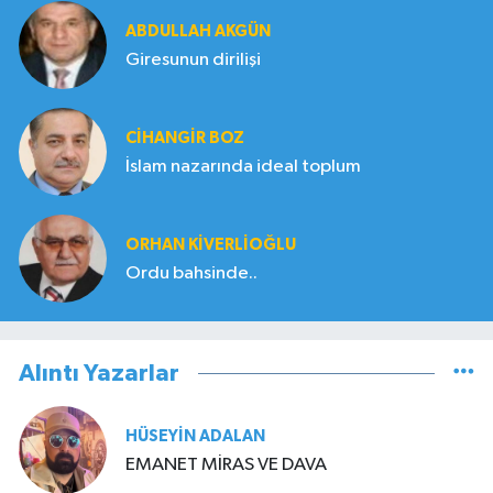
ABDULLAH AKGÜN
Giresunun dirilişi
CIHANGIR BOZ
İslam nazarında ideal toplum
ORHAN KIVERLIOĞLU
Ordu bahsinde..
Alıntı Yazarlar
HÜSEYIN ADALAN
EMANET MİRAS VE DAVA