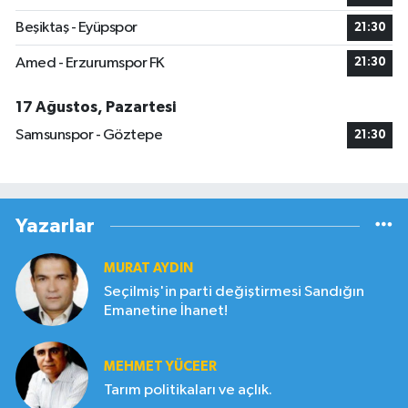
Beşiktaş - Eyüpspor
21:30
Amed - Erzurumspor FK
21:30
17 Ağustos, Pazartesi
Samsunspor - Göztepe
21:30
Yazarlar
MURAT AYDIN
Seçilmiş'in parti değiştirmesi Sandığın
Emanetine İhanet!
MEHMET YÜCEER
Tarım politikaları ve açlık.