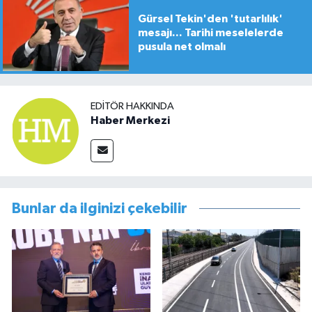
Gürsel Tekin'den 'tutarlılık'
mesajı... Tarihi meselelerde
pusula net olmalı
EDITÖR HAKKINDA
Haber Merkezi
Bunlar da ilginizi çekebilir