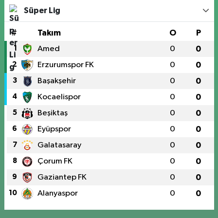
Süper Lig
#
Takım
O
P
1
Amed
0
0
2
Erzurumspor FK
0
0
3
Başakşehir
0
0
4
Kocaelispor
0
0
5
Beşiktaş
0
0
6
Eyüpspor
0
0
7
Galatasaray
0
0
8
Çorum FK
0
0
9
Gaziantep FK
0
0
10
Alanyaspor
0
0