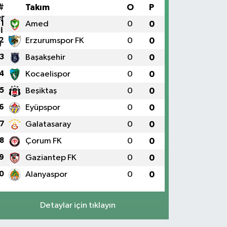
#
Takım
O
P
1
Amed
0
0
2
Erzurumspor FK
0
0
3
Başakşehir
0
0
4
Kocaelispor
0
0
5
Beşiktaş
0
0
6
Eyüpspor
0
0
7
Galatasaray
0
0
8
Çorum FK
0
0
9
Gaziantep FK
0
0
0
Alanyaspor
0
0
Detaylar için tıklayın