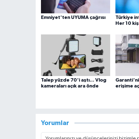
Emniyet'ten UYUMA çağrısı
Türkiye i
Her 10 kiş
Talep yüzde 70'i aştı... Vlog
Garanti'ni
kameraları açık ara önde
erişime aç
Yorumlar