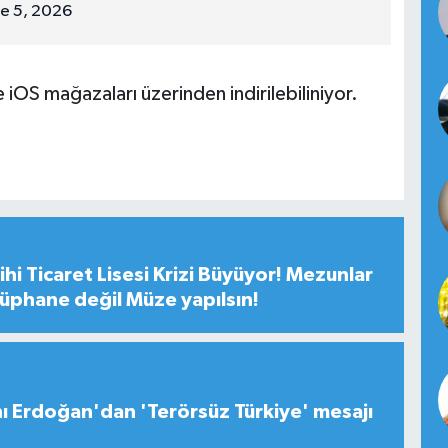
ne 5, 2026
iOS mağazaları üzerinden indirilebiliniyor.
hi Ticaret Lisesi Krizi Büyüyor! Mezunlar
tüphane değil Müze yapılsın!
 Erdoğan'dan 'Terörsüz Türkiye' mesajı