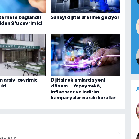
nternete bağlandı!
Sanayi dijital üretime geçiyor
iden 9'u çevrim içi
n arşivi çevrimiçi
Dijital reklamlarda yeni
ıldı
dönem... Yapay zekâ,
A
influencer ve indirim
kampanyalarına sıkı kurallar