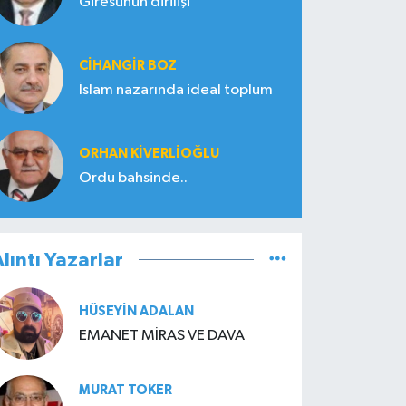
Giresunun dirilişi
CIHANGIR BOZ
İslam nazarında ideal toplum
ORHAN KIVERLIOĞLU
Ordu bahsinde..
lıntı Yazarlar
HÜSEYIN ADALAN
EMANET MİRAS VE DAVA
MURAT TOKER