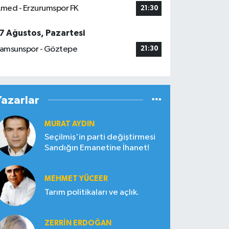
med - Erzurumspor FK
21:30
7 Ağustos, Pazartesi
amsunspor - Göztepe
21:30
Yazarlar
MURAT AYDIN
Seçilmiş'in parti değiştirmesi
Sandığın Emanetine İhanet!
MEHMET YÜCEER
Tarım politikaları ve açlık.
ZERRIN ERDOĞAN