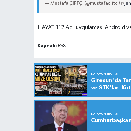
— Mustafa ÇİFTÇİ (@mustafaciftcitr)
Ju
HAYAT 112 Acil uygulaması Android ve 
Kaynak:
RSS
EDITÖRÜN SEÇTIĞI
Giresun'da Tari
ve STK'lar: Kü
EDITÖRÜN SEÇTIĞI
Cumhurbaşkanı