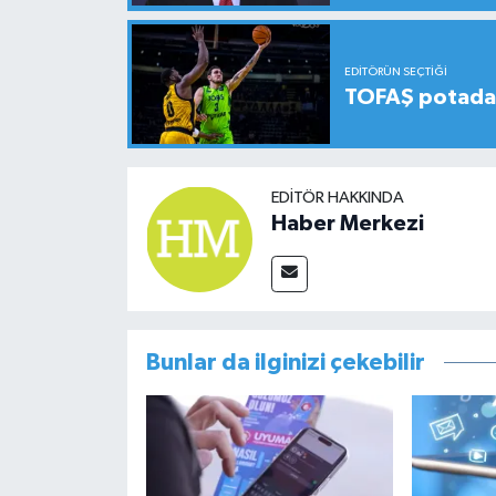
EDITÖRÜN SEÇTIĞI
TOFAŞ potada 
EDITÖR HAKKINDA
Haber Merkezi
Bunlar da ilginizi çekebilir