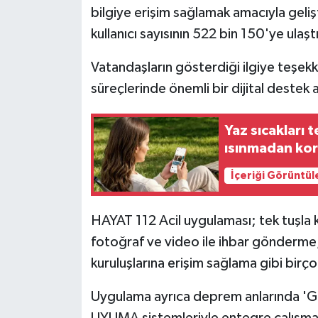
bilgiye erişim sağlamak amacıyla geliş
kullanıcı sayısının 522 bin 150'ye ulaş
Vatandaşların gösterdiği ilgiye teşekk
süreçlerinde önemli bir dijital destek a
Yaz sıcakları t
ısınmadan kor
İçeriği Görüntül
HAYAT 112 Acil uygulaması; tek tuşla
fotoğraf ve video ile ihbar gönderme,
kuruluşlarına erişim sağlama gibi birço
Uygulama ayrıca deprem anlarında '
UYUMA sistemleriyle entegre çalışma, ya