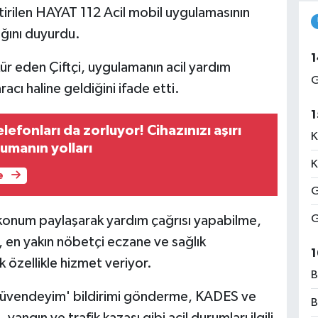
tirilen HAYAT 112 Acil mobil uygulamasının
tığını duyurdu.
1
ür eden Çiftçi, uygulamanın acil yardım
G
racı haline geldiğini ifade etti.
1
elefonları da zorluyor! Cihazınızı aşırı
K
umanın yolları
K
e
G
G
 konum paylaşarak yardım çağrısı yapabilme,
 en yakın nöbetçi eczane ve sağlık
1
k özellikle hizmet veriyor.
B
Güvendeyim' bildirimi gönderme, KADES ve
B
ngın ve trafik kazası gibi acil durumları ilgili