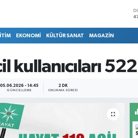
D
4
E
5
İTİM
EKONOMİ
KÜLTÜR SANAT
MAGAZİN
S
6
G
6
 kullanıcıları 522 
B
1
B
6
05.06.2026 - 14:45
2 DK
GÜNCELLEME
OKUNMA SÜRESI