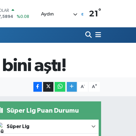
°
OLAR
21
Aydın
7,5894
%0.08
URO
5,0398
%-0.02
TERLİN
4,1581
%0.16
RAM ALTIN
527.85
%0.54
bini aştı!
İST100
3.703
%11
ITCOIN
4.927,78
%1.32
-
+
A
A
Süper Lig Puan Durumu
Süper Lig