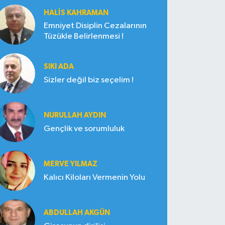
HALIS KAHRAMAN
Emniyet Disiplin Cezalarının
Tüzükle Belirlenmesi !
SIKI ADA
Sizler değil biz seçelim !
NURULLAH AYDIN
Gençlik ve sorumluluk
MERVE YILMAZ
Kalıcı Kiloları Vermenin Yolu
ABDULLAH AKGÜN