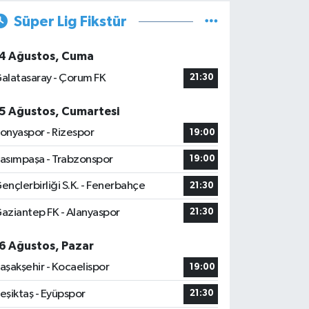
Süper Lig Fikstür
4 Ağustos, Cuma
alatasaray - Çorum FK
21:30
5 Ağustos, Cumartesi
onyaspor - Rizespor
19:00
asımpaşa - Trabzonspor
19:00
ençlerbirliği S.K. - Fenerbahçe
21:30
aziantep FK - Alanyaspor
21:30
6 Ağustos, Pazar
aşakşehir - Kocaelispor
19:00
eşiktaş - Eyüpspor
21:30