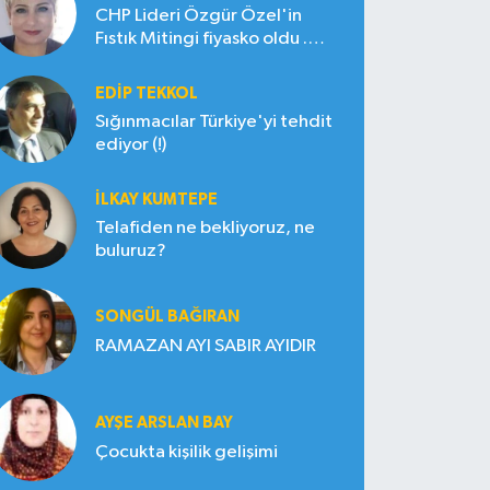
CHP Lideri Özgür Özel'in
Fıstık Mitingi fiyasko oldu .
Çiftçi hayal kırıklığına uğradı
EDIP TEKKOL
Sığınmacılar Türkiye'yi tehdit
ediyor (!)
İLKAY KUMTEPE
Telafiden ne bekliyoruz, ne
buluruz?
SONGÜL BAĞIRAN
RAMAZAN AYI SABIR AYIDIR
AYŞE ARSLAN BAY
Çocukta kişilik gelişimi