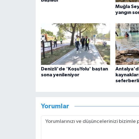
Muğla Se
yangın son
Denizli'de 'KoşuYolu' baştan
Antalya'd
sona yenileniyor
kaynaklar
seferberli
Yorumlar