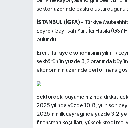
bir ivme kaybı yaşandığını belirtti. Er
sektör üzerinde baskı oluşturduğunu 
İSTANBUL (İGFA) -
Türkiye Müteahhitle
çeyrek Gayrisafi Yurt İçi Hasıla (GSYH)
bulundu.
Eren, Türkiye ekonomisinin yılın ilk ç
sektörünün yüzde 3,2 oranında büyüme
ekonominin üzerinde performans göst
Sektördeki büyüme hızında dikkat çeki
2025 yılında yüzde 10,8, yılın son çe
2026'nın ilk çeyreğinde yüzde 3,2'ye g
finansman koşulları, yüksek kredi maliy