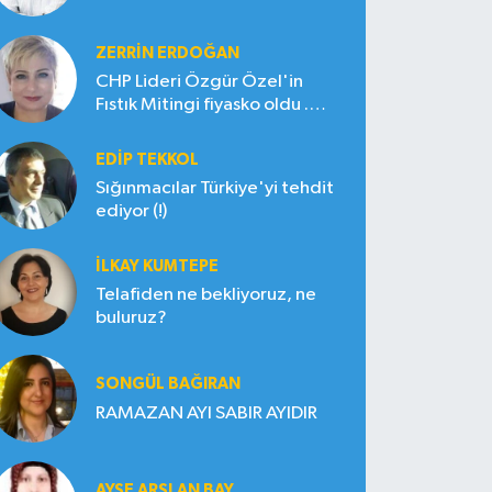
ZERRIN ERDOĞAN
CHP Lideri Özgür Özel'in
Fıstık Mitingi fiyasko oldu .
Çiftçi hayal kırıklığına uğradı
EDIP TEKKOL
Sığınmacılar Türkiye'yi tehdit
ediyor (!)
İLKAY KUMTEPE
Telafiden ne bekliyoruz, ne
buluruz?
SONGÜL BAĞIRAN
RAMAZAN AYI SABIR AYIDIR
AYŞE ARSLAN BAY