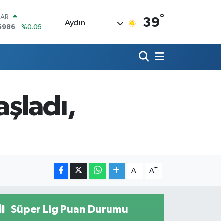
°
LAR
39
Aydın
5986
%0.06
RO
0700
%0.1
RLİN
2438
%0.21
M ALTIN
8.23
%0.39
şladı,
T100
768
%48
COIN
602,05
%0.69
-
+
A
A
Süper Lig Puan Durumu