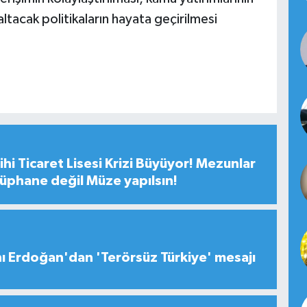
ltacak politikaların hayata geçirilmesi
hi Ticaret Lisesi Krizi Büyüyor! Mezunlar
tüphane değil Müze yapılsın!
 Erdoğan'dan 'Terörsüz Türkiye' mesajı