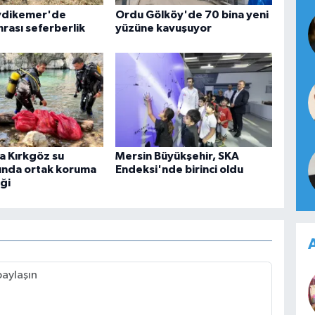
ydikemer'de
Ordu Gölköy'de 70 bina yeni
rası seferberlik
yüzüne kavuşuyor
a Kırkgöz su
Mersin Büyükşehir, SKA
ında ortak koruma
Endeksi'nde birinci oldu
ği
A