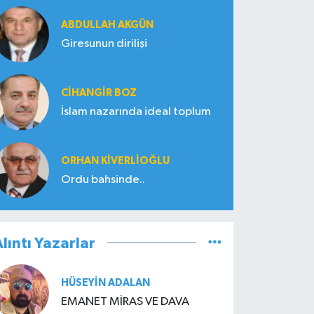
ABDULLAH AKGÜN
Giresunun dirilişi
CIHANGIR BOZ
İslam nazarında ideal toplum
ORHAN KIVERLIOĞLU
Ordu bahsinde..
lıntı Yazarlar
HÜSEYIN ADALAN
EMANET MİRAS VE DAVA