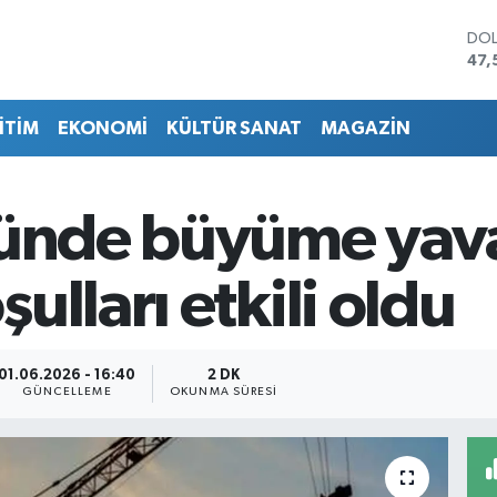
DO
47,
EU
55,
İTİM
EKONOMİ
KÜLTÜR SANAT
MAGAZİN
STE
64,
GRA
651
ründe büyüme yava
BİS
13.
BIT
ulları etkili oldu
64.
01.06.2026 - 16:40
2 DK
GÜNCELLEME
OKUNMA SÜRESI