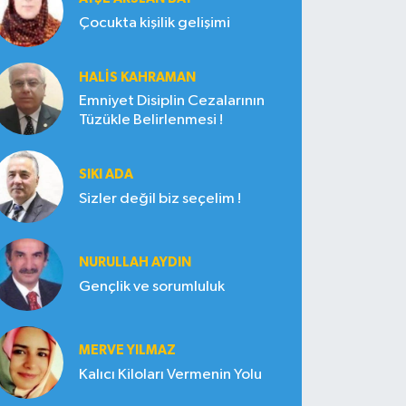
Çocukta kişilik gelişimi
HALIS KAHRAMAN
Emniyet Disiplin Cezalarının
Tüzükle Belirlenmesi !
SIKI ADA
Sizler değil biz seçelim !
NURULLAH AYDIN
Gençlik ve sorumluluk
MERVE YILMAZ
Kalıcı Kiloları Vermenin Yolu