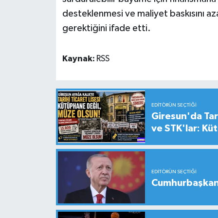
desteklenmesi ve maliyet baskısını aza
gerektiğini ifade etti.
Kaynak:
RSS
EDITÖRÜN SEÇTIĞI
Giresun'da Tari
ve STK'lar: Kü
EDITÖRÜN SEÇTIĞI
Cumhurbaşkanı