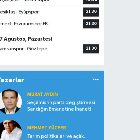
eşiktaş - Eyüpspor
21:30
med - Erzurumspor FK
21:30
7 Ağustos, Pazartesi
amsunspor - Göztepe
21:30
Yazarlar
MURAT AYDIN
Seçilmiş'in parti değiştirmesi
Sandığın Emanetine İhanet!
MEHMET YÜCEER
Tarım politikaları ve açlık.