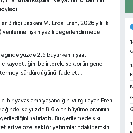
en, finansman koşulları ve yatırım ortamının
söyledi.
r Birliği Başkanı M. Erdal Eren, 2026 yılı ilk
 verilerine ilişkin yazılı değerlendirmede
1
G
eyreğinde yüzde 2,5 büyürken inşaat
 kaydettiğini belirterek, sektörün genel
1
ermeyi sürdürdüğünü ifade etti.
K
K
G
ci bir yavaşlama yaşandığını vurgulayan Eren,
yreğinde ise yüzde 8,6 olan büyüme oranının
G
erilediğini hatırlattı. Bu gerilemede sıkı
1
etleri ve özel sektör yatırımlarındaki temkinli
B