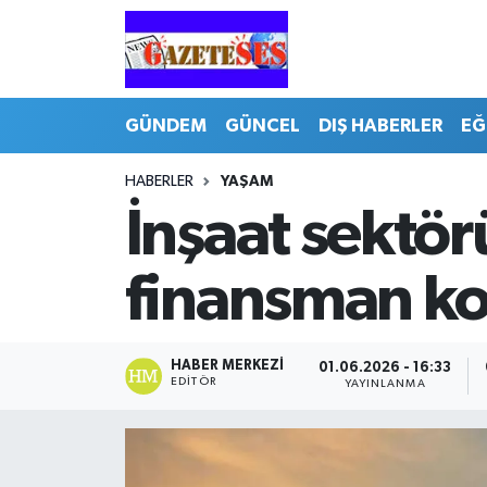
GÜNDEM
GÜNCEL
DIŞ HABERLER
EĞ
HABERLER
YAŞAM
İnşaat sektö
finansman koş
HABER MERKEZI
01.06.2026 - 16:33
EDITÖR
YAYINLANMA