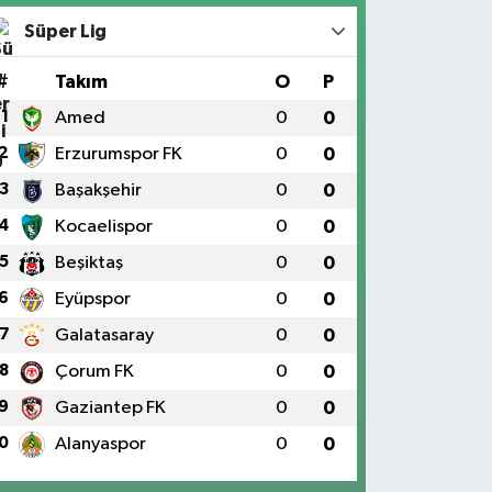
Süper Lig
#
Takım
O
P
1
Amed
0
0
2
Erzurumspor FK
0
0
3
Başakşehir
0
0
4
Kocaelispor
0
0
5
Beşiktaş
0
0
6
Eyüpspor
0
0
7
Galatasaray
0
0
8
Çorum FK
0
0
9
Gaziantep FK
0
0
0
Alanyaspor
0
0