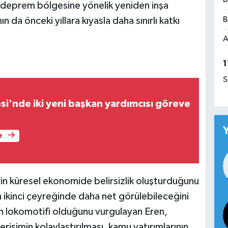
, deprem bölgesine yönelik yeniden inşa
B
ın da önceki yıllara kıyasla daha sınırlı katkı
A
1
S
si'nde iki yeni başkan yardımcısı göreve
e
erin küresel ekonomide belirsizlik oluşturduğunu
lın ikinci çeyreğinde daha net görülebileceğini
n lokomotifi olduğunu vurgulayan Eren,
rişimin kolaylaştırılması, kamu yatırımlarının