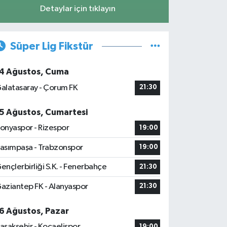
Detaylar için tıklayın
Süper Lig Fikstür
4 Ağustos, Cuma
alatasaray - Çorum FK
21:30
5 Ağustos, Cumartesi
onyaspor - Rizespor
19:00
asımpaşa - Trabzonspor
19:00
ençlerbirliği S.K. - Fenerbahçe
21:30
aziantep FK - Alanyaspor
21:30
6 Ağustos, Pazar
aşakşehir - Kocaelispor
19:00