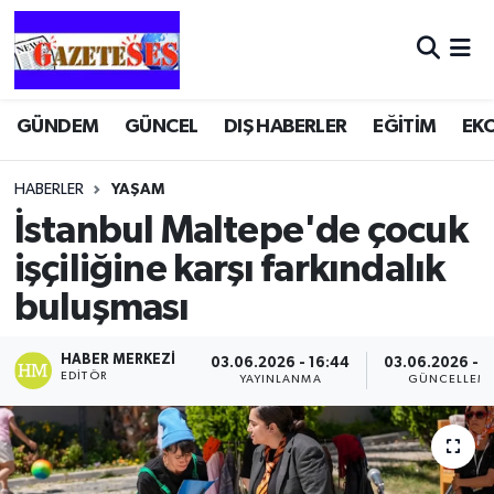
GÜNDEM
GÜNCEL
DIŞ HABERLER
EĞİTİM
EK
HABERLER
YAŞAM
İstanbul Maltepe'de çocuk
işçiliğine karşı farkındalık
buluşması
HABER MERKEZI
03.06.2026 - 16:44
03.06.2026 - 1
EDITÖR
YAYINLANMA
GÜNCELLEM