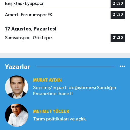
Beşiktaş - Eyüpspor
21:30
Amed - Erzurumspor FK
21:30
17 Ağustos, Pazartesi
Samsunspor - Göztepe
21:30
Yazarlar
MURAT AYDIN
Seçilmiş'in parti değiştirmesi Sandığın
Emanetine İhanet!
MEHMET YÜCEER
Tarım politikaları ve açlık.