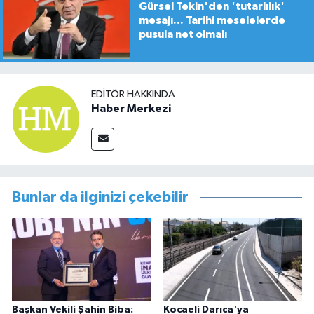
Gürsel Tekin'den 'tutarlılık'
mesajı... Tarihi meselelerde
pusula net olmalı
EDITÖR HAKKINDA
Haber Merkezi
Bunlar da ilginizi çekebilir
Başkan Vekili Şahin Biba:
Kocaeli Darıca'ya