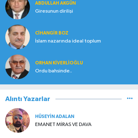
ABDULLAH AKGÜN
Giresunun dirilişi
CIHANGIR BOZ
İslam nazarında ideal toplum
ORHAN KIVERLIOĞLU
Ordu bahsinde..
Alıntı Yazarlar
HÜSEYIN ADALAN
EMANET MİRAS VE DAVA