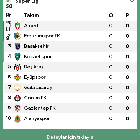
Süper Lig
#
Takım
O
P
1
Amed
0
0
2
Erzurumspor FK
0
0
3
Başakşehir
0
0
4
Kocaelispor
0
0
5
Beşiktaş
0
0
6
Eyüpspor
0
0
7
Galatasaray
0
0
8
Çorum FK
0
0
9
Gaziantep FK
0
0
10
Alanyaspor
0
0
Detaylar için tıklayın