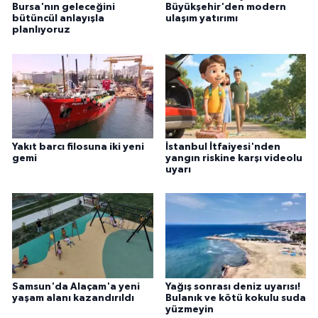
Bursa'nın geleceğini
Büyükşehir'den modern
bütüncül anlayışla
ulaşım yatırımı
planlıyoruz
Yakıt barcı filosuna iki yeni
İstanbul İtfaiyesi'nden
gemi
yangın riskine karşı videolu
uyarı
Samsun'da Alaçam'a yeni
Yağış sonrası deniz uyarısı!
yaşam alanı kazandırıldı
Bulanık ve kötü kokulu suda
yüzmeyin