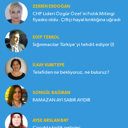
ZERRIN ERDOĞAN
CHP Lideri Özgür Özel'in Fıstık Mitingi
fiyasko oldu . Çiftçi hayal kırıklığına uğradı
EDIP TEKKOL
Sığınmacılar Türkiye'yi tehdit ediyor (!)
İLKAY KUMTEPE
Telafiden ne bekliyoruz, ne buluruz?
SONGÜL BAĞIRAN
RAMAZAN AYI SABIR AYIDIR
AYŞE ARSLAN BAY
Çocukta kişilik gelişimi