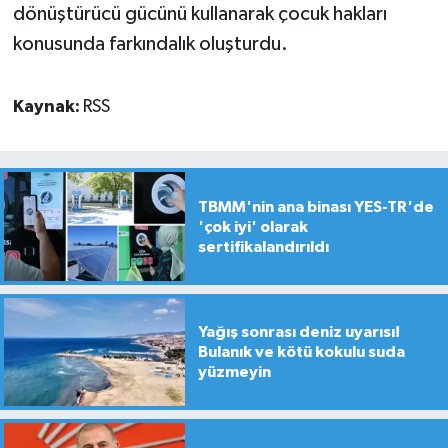
dönüştürücü gücünü kullanarak çocuk hakları
konusunda farkındalık oluşturdu.
Kaynak:
RSS
TBMM'nin ana binası YES-TR'de
'çok iyi' olarak
sertifikalandırıldı
Yağış sonrası deniz uyarısı!
Bulanık ve kötü kokulu suda
yüzmeyin