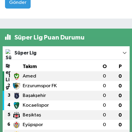
Gönder
Süper Lig Puan Durumu
Süper Lig
#
Takım
O
P
1
Amed
0
0
2
Erzurumspor FK
0
0
3
Başakşehir
0
0
4
Kocaelispor
0
0
5
Beşiktaş
0
0
6
Eyüpspor
0
0