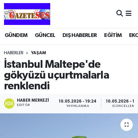
GÜNDEM
GÜNCEL
DIŞ HABERLER
EĞİTİM
EK
HABERLER
YAŞAM
İstanbul Maltepe'de
gökyüzü uçurtmalarla
renklendi
HABER MERKEZI
10.05.2026 - 19:24
10.05.2026 - 19
EDITÖR
YAYINLANMA
GÜNCELLEME