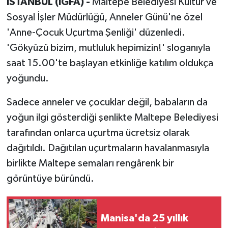
İSTANBUL (İGFA) -
Maltepe Belediyesi Kültür ve
Sosyal İşler Müdürlüğü, Anneler Günü'ne özel
'Anne-Çocuk Uçurtma Şenliği' düzenledi.
'Gökyüzü bizim, mutluluk hepimizin!' sloganıyla
saat 15.00'te başlayan etkinliğe katılım oldukça
yoğundu.
Sadece anneler ve çocuklar değil, babaların da
yoğun ilgi gösterdiği şenlikte Maltepe Belediyesi
tarafından onlarca uçurtma ücretsiz olarak
dağıtıldı. Dağıtılan uçurtmaların havalanmasıyla
birlikte Maltepe semaları rengârenk bir
görüntüye büründü.
Manisa'da 25 yıllık