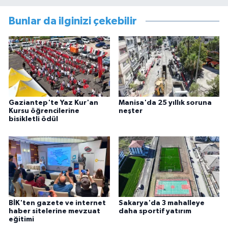
Bunlar da ilginizi çekebilir
Gaziantep'te Yaz Kur'an
Manisa'da 25 yıllık soruna
Kursu öğrencilerine
neşter
bisikletli ödül
BİK'ten gazete ve internet
Sakarya'da 3 mahalleye
haber sitelerine mevzuat
daha sportif yatırım
eğitimi