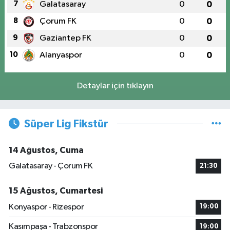
7
Galatasaray
0
0
8
Çorum FK
0
0
9
Gaziantep FK
0
0
10
Alanyaspor
0
0
Detaylar için tıklayın
Süper Lig Fikstür
14 Ağustos, Cuma
Galatasaray - Çorum FK
21:30
15 Ağustos, Cumartesi
Konyaspor - Rizespor
19:00
Kasımpaşa - Trabzonspor
19:00