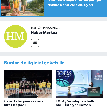
İstanbul İtfaiyesi'nden yangın
riskine karşı videolu uyarı
EDITÖR HAKKINDA
Haber Merkezi
Bunlar da ilginizi çekebilir
Carettalar yeni sezona
TOFAŞ'ın rakipleri belli
hırslı başladı
oldu! İşte yeni sezon