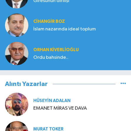
Giresunun dirilişi
CIHANGIR BOZ
İslam nazarında ideal toplum
ORHAN KIVERLIOĞLU
Ordu bahsinde..
Alıntı Yazarlar
HÜSEYIN ADALAN
EMANET MİRAS VE DAVA
MURAT TOKER