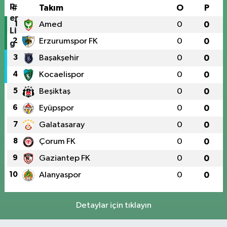
#
Takım
O
P
1
Amed
0
0
2
Erzurumspor FK
0
0
3
Başakşehir
0
0
4
Kocaelispor
0
0
5
Beşiktaş
0
0
6
Eyüpspor
0
0
7
Galatasaray
0
0
8
Çorum FK
0
0
9
Gaziantep FK
0
0
10
Alanyaspor
0
0
Detaylar için tıklayın