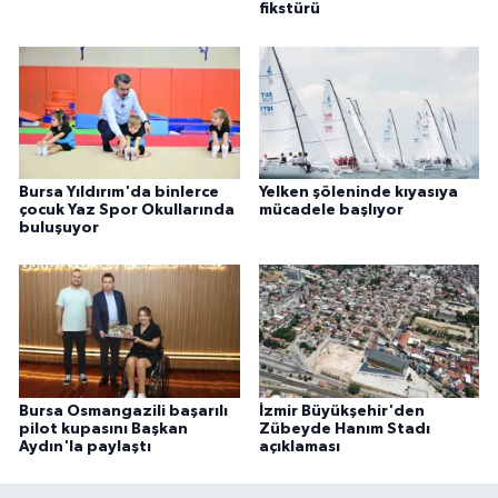
fikstürü
Bursa Yıldırım'da binlerce
Yelken şöleninde kıyasıya
çocuk Yaz Spor Okullarında
mücadele başlıyor
buluşuyor
Bursa Osmangazili başarılı
İzmir Büyükşehir'den
pilot kupasını Başkan
Zübeyde Hanım Stadı
Aydın'la paylaştı
açıklaması