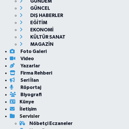
GÜNDEM
GÜNCEL
DIŞ HABERLER
EĞİTİM
EKONOMİ
KÜLTÜR SANAT
MAGAZİN
Foto Galeri
Video
Yazarlar
Firma Rehberi
Seri İlan
Röportaj
Biyografi
Künye
İletişim
Servisler
Nöbetçi Eczaneler