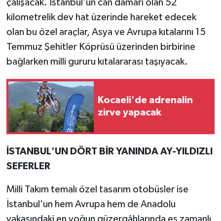
çalışacak. İstanbul'un can damarı olan 52
kilometrelik dev hat üzerinde hareket edecek
olan bu özel araçlar, Asya ve Avrupa kıtalarını 15
Temmuz Şehitler Köprüsü üzerinden birbirine
bağlarken milli gururu kıtalararası taşıyacak.
Kocaeli'de adrenalin
zirve yapacak
İSTANBUL'UN DÖRT BİR YANINDA AY-YILDIZLI
SEFERLER
Milli Takım temalı özel tasarım otobüsler ise
İstanbul'un hem Avrupa hem de Anadolu
yakasındaki en yoğun güzergâhlarında eş zamanlı