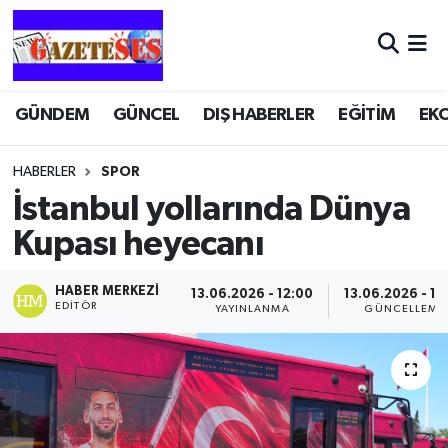
GÜNDEM
GÜNCEL
DIŞ HABERLER
EĞİTİM
EK
HABERLER
SPOR
İstanbul yollarında Dünya
Kupası heyecanı
HABER MERKEZI
13.06.2026 - 12:00
13.06.2026 - 12
EDITÖR
YAYINLANMA
GÜNCELLEME