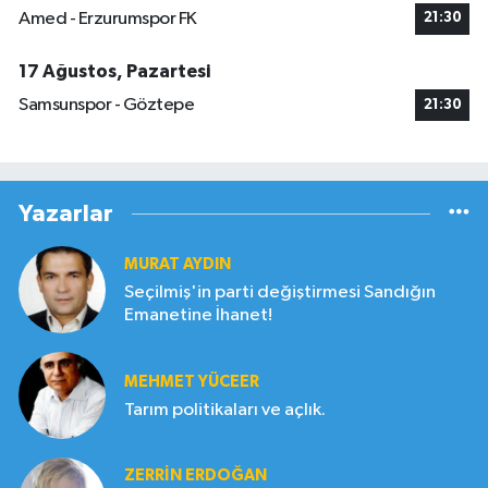
Amed - Erzurumspor FK
21:30
17 Ağustos, Pazartesi
Samsunspor - Göztepe
21:30
Yazarlar
MURAT AYDIN
Seçilmiş'in parti değiştirmesi Sandığın
Emanetine İhanet!
MEHMET YÜCEER
Tarım politikaları ve açlık.
ZERRIN ERDOĞAN