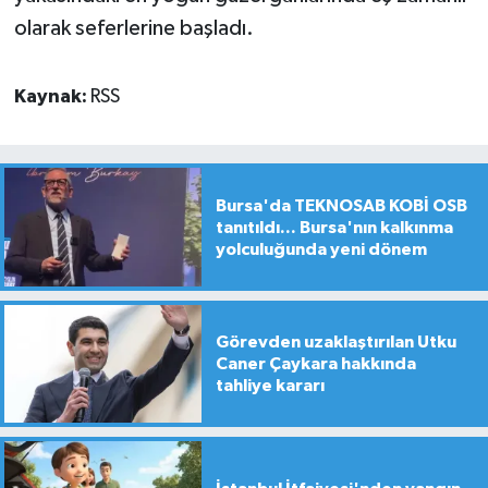
olarak seferlerine başladı.
Kaynak:
RSS
Bursa'da TEKNOSAB KOBİ OSB
tanıtıldı... Bursa'nın kalkınma
yolculuğunda yeni dönem
Görevden uzaklaştırılan Utku
Caner Çaykara hakkında
tahliye kararı