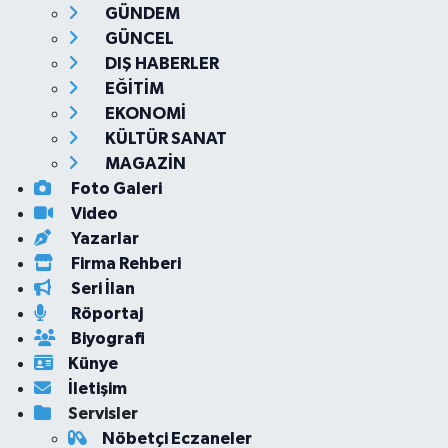
GÜNDEM
GÜNCEL
DIŞ HABERLER
EĞİTİM
EKONOMİ
KÜLTÜR SANAT
MAGAZİN
Foto Galeri
Video
Yazarlar
Firma Rehberi
Seri İlan
Röportaj
Biyografi
Künye
İletişim
Servisler
Nöbetçi Eczaneler