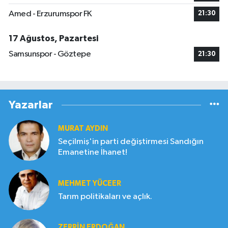
Amed - Erzurumspor FK
21:30
17 Ağustos, Pazartesi
Samsunspor - Göztepe
21:30
Yazarlar
MURAT AYDIN
Seçilmiş'in parti değiştirmesi Sandığın
Emanetine İhanet!
MEHMET YÜCEER
Tarım politikaları ve açlık.
ZERRIN ERDOĞAN