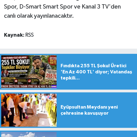
Spor, D-Smart Smart Spor ve Kanal 3 TV'den
canlı olarak yayınlanacaktır.
Kaynak:
RSS
Fındıkta 255 TL Şoku! Üretici
'En Az 400 TL' diyor; Vatandaş
tepkili...
Eyüpsultan Meydanı yeni
çehresine kavuşuyor