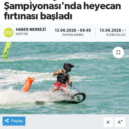
Şampiyonası'nda heyecan
fırtınası başladı
HABER MERKEZI
13.06.2026 - 09:45
13.06.2026 - 0
EDITÖR
YAYINLANMA
GÜNCELLEM
Paylaş
-
+
A
A