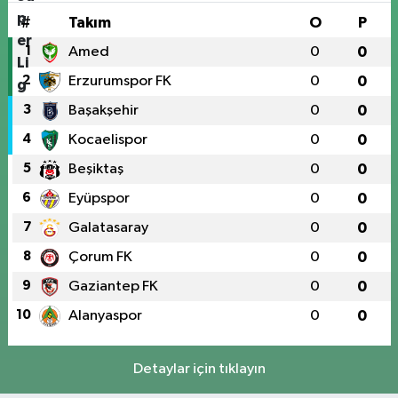
#
Takım
O
P
1
Amed
0
0
2
Erzurumspor FK
0
0
3
Başakşehir
0
0
4
Kocaelispor
0
0
5
Beşiktaş
0
0
6
Eyüpspor
0
0
7
Galatasaray
0
0
8
Çorum FK
0
0
9
Gaziantep FK
0
0
10
Alanyaspor
0
0
Detaylar için tıklayın