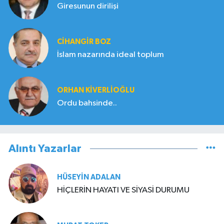
Giresunun dirilişi
CIHANGIR BOZ
İslam nazarında ideal toplum
ORHAN KIVERLIOĞLU
Ordu bahsinde..
Alıntı Yazarlar
HÜSEYIN ADALAN
HİÇLERİN HAYATI VE SİYASİ DURUMU