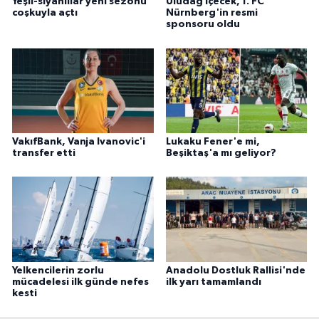
Yeşil-siyahlılar yeni sezonu
Uludağ İçecek, 1. FC
coşkuyla açtı
Nürnberg'in resmi
sponsoru oldu
VakıfBank, Vanja Ivanovic'i
Lukaku Fener'e mi,
transfer etti
Beşiktaş'a mı geliyor?
Yelkencilerin zorlu
Anadolu Dostluk Rallisi'nde
mücadelesi ilk günde nefes
ilk yarı tamamlandı
kesti