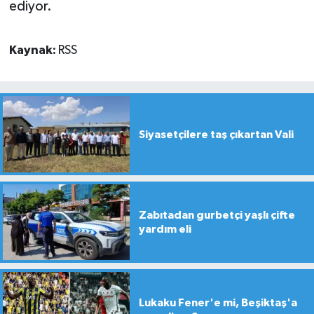
ediyor.
Kaynak:
RSS
Siyasetçilere taş çıkartan Vali
Zabıtadan gurbetçi yaşlı çifte
yardım eli
Lukaku Fener'e mi, Beşiktaş'a