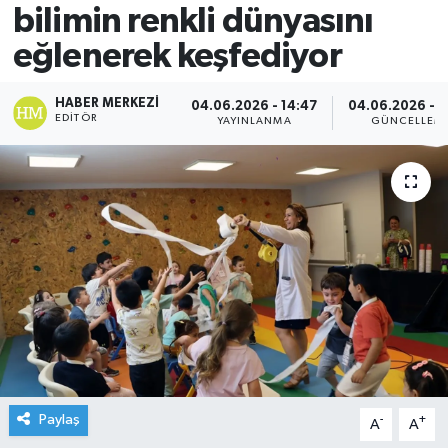
bilimin renkli dünyasını
eğlenerek keşfediyor
HABER MERKEZI
04.06.2026 - 14:47
04.06.2026 - 1
EDITÖR
YAYINLANMA
GÜNCELLEM
Paylaş
-
+
A
A