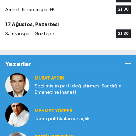
Amed - Erzurumspor FK
21:30
17 Ağustos, Pazartesi
Samsunspor - Göztepe
21:30
Yazarlar
MURAT AYDIN
Seçilmiş'in parti değiştirmesi Sandığın
Emanetine İhanet!
MEHMET YÜCEER
Tarım politikaları ve açlık.