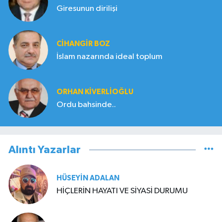
Giresunun dirilişi
CIHANGIR BOZ
İslam nazarında ideal toplum
ORHAN KIVERLIOĞLU
Ordu bahsinde..
Alıntı Yazarlar
HÜSEYIN ADALAN
HİÇLERİN HAYATI VE SİYASİ DURUMU