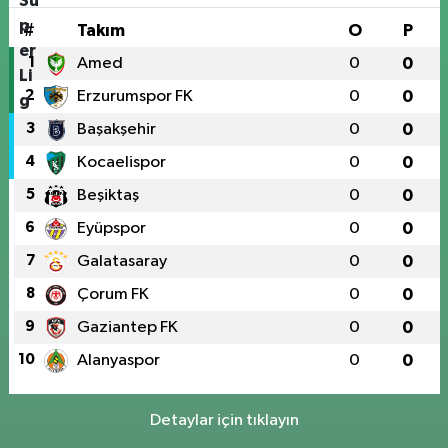
#
Takım
O
P
1
Amed
0
0
2
Erzurumspor FK
0
0
3
Başakşehir
0
0
4
Kocaelispor
0
0
5
Beşiktaş
0
0
6
Eyüpspor
0
0
7
Galatasaray
0
0
8
Çorum FK
0
0
9
Gaziantep FK
0
0
10
Alanyaspor
0
0
Detaylar için tıklayın