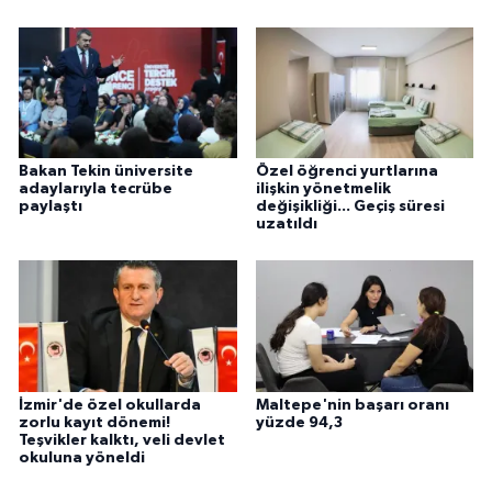
Bakan Tekin üniversite
Özel öğrenci yurtlarına
adaylarıyla tecrübe
ilişkin yönetmelik
paylaştı
değişikliği... Geçiş süresi
uzatıldı
İzmir'de özel okullarda
Maltepe'nin başarı oranı
zorlu kayıt dönemi!
yüzde 94,3
Teşvikler kalktı, veli devlet
okuluna yöneldi