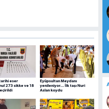
arihi eser
Eyüpsultan Meydanı
A
u! 273 sikke ve 18
yenileniyor... İlk taşı Nuri
eçirildi
Aslan koydu