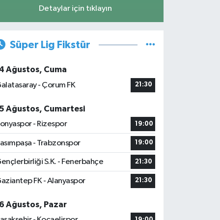
Detaylar için tıklayın
Süper Lig Fikstür
4 Ağustos, Cuma
alatasaray - Çorum FK
21:30
5 Ağustos, Cumartesi
onyaspor - Rizespor
19:00
asımpaşa - Trabzonspor
19:00
ençlerbirliği S.K. - Fenerbahçe
21:30
aziantep FK - Alanyaspor
21:30
6 Ağustos, Pazar
aşakşehir - Kocaelispor
19:00