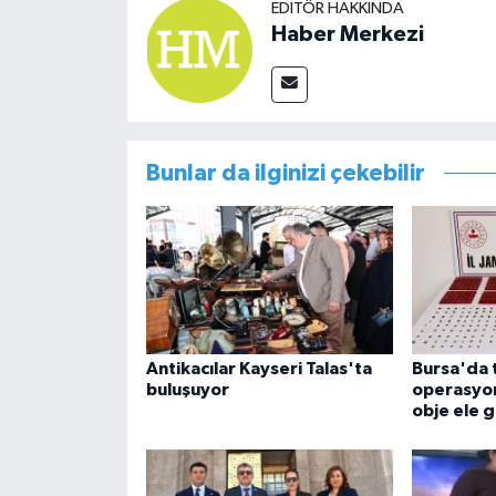
EDITÖR HAKKINDA
Haber Merkezi
Bunlar da ilginizi çekebilir
Antikacılar Kayseri Talas'ta
Bursa'da t
buluşuyor
operasyon
obje ele g