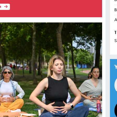
e
B
A
1
S