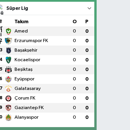
Süper Lig
#
Takım
O
P
1
Amed
0
0
2
Erzurumspor FK
0
0
3
Başakşehir
0
0
4
Kocaelispor
0
0
5
Beşiktaş
0
0
6
Eyüpspor
0
0
7
Galatasaray
0
0
8
Çorum FK
0
0
9
Gaziantep FK
0
0
0
Alanyaspor
0
0