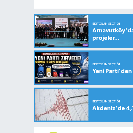
EDITÖRÜN SEÇTIĞI
Arnavutköy'da
projeler...
EDITÖRÜN SEÇTIĞI
Yeni Parti'den 
EDITÖRÜN SEÇTIĞI
Akdeniz'de 4