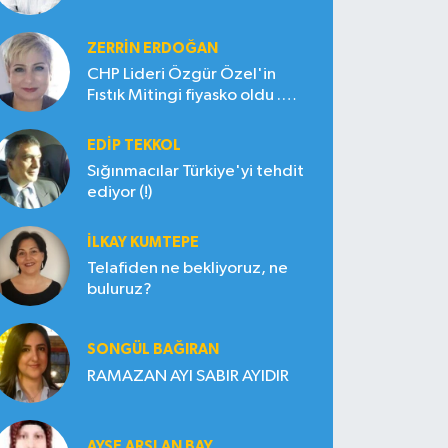
ZERRIN ERDOĞAN
CHP Lideri Özgür Özel'in
Fıstık Mitingi fiyasko oldu .
Çiftçi hayal kırıklığına uğradı
EDIP TEKKOL
Sığınmacılar Türkiye'yi tehdit
ediyor (!)
İLKAY KUMTEPE
Telafiden ne bekliyoruz, ne
buluruz?
SONGÜL BAĞIRAN
RAMAZAN AYI SABIR AYIDIR
AYŞE ARSLAN BAY