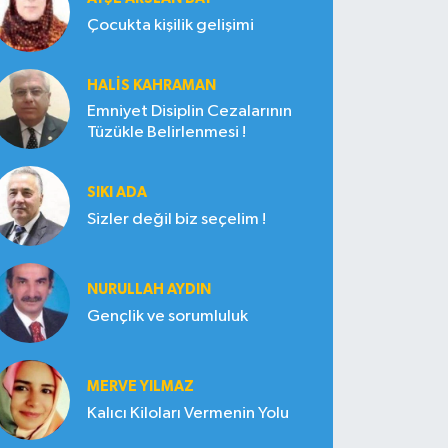
Çocukta kişilik gelişimi
HALIS KAHRAMAN
Emniyet Disiplin Cezalarının
Tüzükle Belirlenmesi !
SIKI ADA
Sizler değil biz seçelim !
NURULLAH AYDIN
Gençlik ve sorumluluk
MERVE YILMAZ
Kalıcı Kiloları Vermenin Yolu