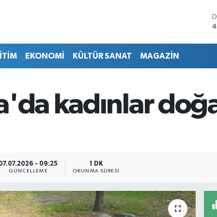
D
4
E
5
İTİM
EKONOMİ
KÜLTÜR SANAT
MAGAZİN
S
6
G
6
a'da kadınlar doğ
B
1
B
6
07.07.2026 - 09:25
1 DK
GÜNCELLEME
OKUNMA SÜRESI