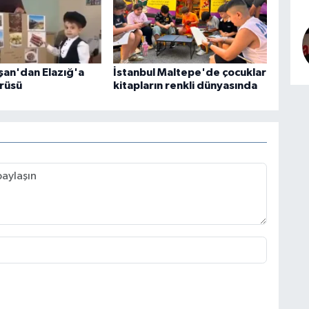
şan'dan Elazığ'a
İstanbul Maltepe'de çocuklar
rüsü
kitapların renkli dünyasında