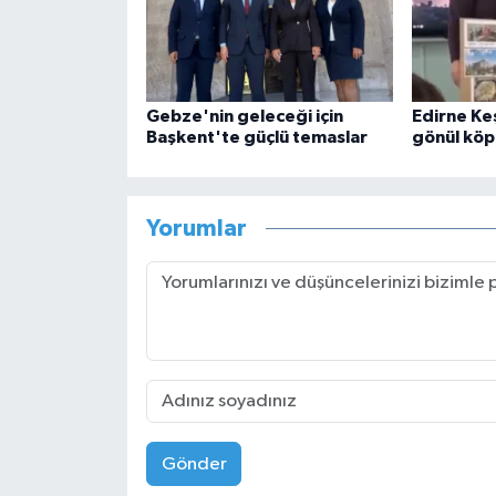
Gebze'nin geleceği için
Edirne Ke
Başkent'te güçlü temaslar
gönül köp
Yorumlar
Gönder