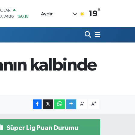
°
OLAR
19
Aydın
7,7436
%0.18
URO
5,2510
%0.32
TERLİN
4,4811
%0.38
RAM ALTIN
660.55
%0.03
anın kalbinde
İST100
3.779
%-14
ITCOIN
4.959,79
%1.11
-
+
A
A
Süper Lig Puan Durumu