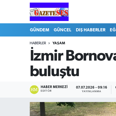
GÜNDEM
GÜNCEL
DIŞ HABERLER
EĞ
HABERLER
YAŞAM
İzmir Bornov
buluştu
HABER MERKEZI
07.07.2026 - 09:16
EDITÖR
YAYINLANMA