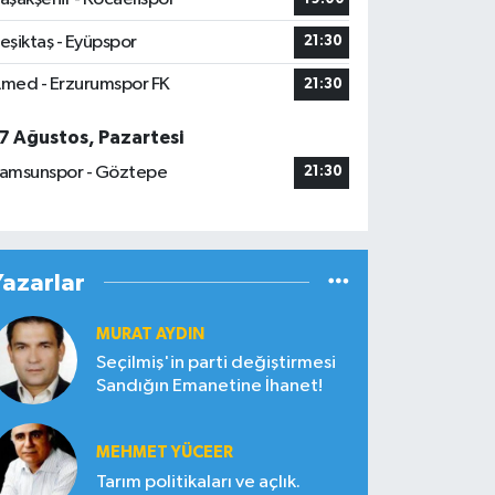
eşiktaş - Eyüpspor
21:30
med - Erzurumspor FK
21:30
7 Ağustos, Pazartesi
amsunspor - Göztepe
21:30
Yazarlar
MURAT AYDIN
Seçilmiş'in parti değiştirmesi
Sandığın Emanetine İhanet!
MEHMET YÜCEER
Tarım politikaları ve açlık.