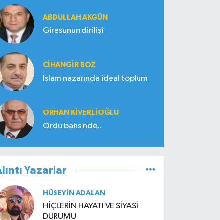
ABDULLAH AKGÜN
Giresunun dirilişi
CIHANGIR BOZ
İslam nazarında ideal toplum
ORHAN KIVERLIOĞLU
Ordu bahsinde..
lıntı Yazarlar
HÜSEYIN ADALAN
HİÇLERİN HAYATI VE SİYASİ
DURUMU