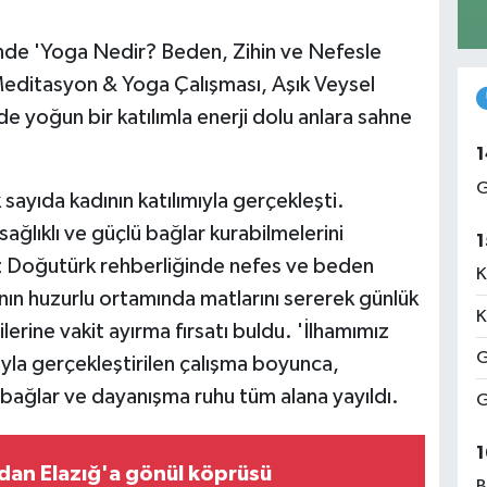
inde 'Yoga Nedir? Beden, Zihin ve Nefesle
ditasyon & Yoga Çalışması, Aşık Veysel
e yoğun bir katılımla enerji dolu anlara sahne
1
G
 sayıda kadının katılımıyla gerçekleşti.
ağlıklı ve güçlü bağlar kurabilmelerini
1
 Doğutürk rehberliğinde nefes ve beden
K
anın huzurlu ortamında matlarını sererek günlük
K
erine vakit ayırma fırsatı buldu. 'İlhamımız
G
a gerçekleştirilen çalışma boyunca,
f bağlar ve dayanışma ruhu tüm alana yayıldı.
G
1
dan Elazığ'a gönül köprüsü
B