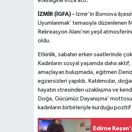
etkinliğine imza attı.
İZMİR (İGFA) -
İzmir'in Bornova ilçes
Uyumlanmak' temasıyla düzenlenen Me
Rekreasyon Alanı'nın yeşil atmosferind
oldu.
Etkinlik, sabahın erken saatlerinde çok
Kadınların sosyal yaşamda daha aktif, s
amaçlayan buluşmada, eğitmen Deniz
egzersizleri yapıldı. Katılımcılar, doğ
hayatın stresinden uzaklaşma ve kendil
Doğa, Gücümüz Dayanışma' mottosuyl
kadınların birbirleriyle kurduğu poziti
Edirne Keşan'