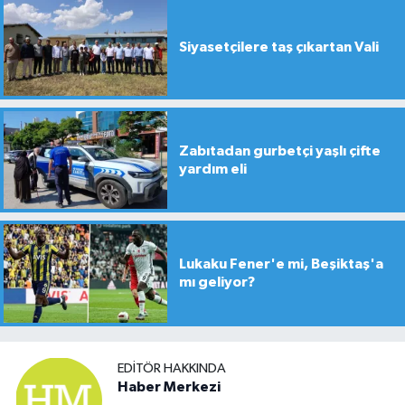
Siyasetçilere taş çıkartan Vali
Zabıtadan gurbetçi yaşlı çifte
yardım eli
Lukaku Fener'e mi, Beşiktaş'a
mı geliyor?
EDITÖR HAKKINDA
Haber Merkezi