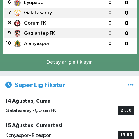
6
Eyüpspor
0
0
7
Galatasaray
0
0
8
Çorum FK
0
0
9
Gaziantep FK
0
0
10
Alanyaspor
0
0
Detaylar için tıklayın
Süper Lig Fikstür
14 Ağustos, Cuma
Galatasaray - Çorum FK
21:30
15 Ağustos, Cumartesi
Konyaspor - Rizespor
19:00