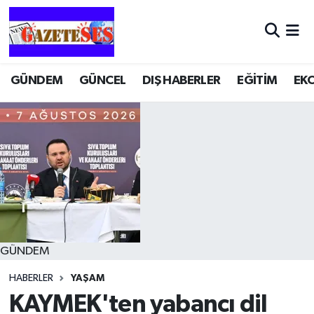
GÜNDEM
GÜNCEL
DIŞ HABERLER
EĞİTİM
EK
GÜNDEM
HABERLER
YAŞAM
KAYMEK'ten yabancı dil