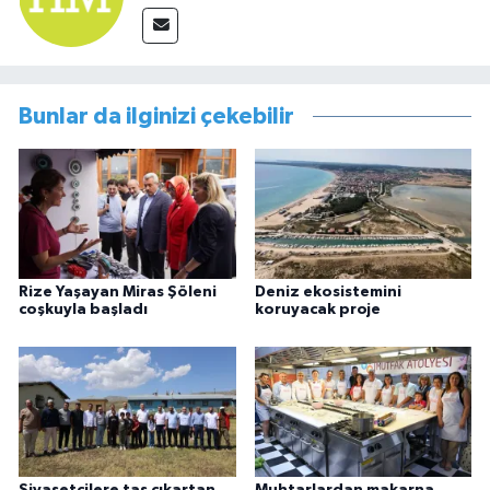
Bunlar da ilginizi çekebilir
Rize Yaşayan Miras Şöleni
Deniz ekosistemini
coşkuyla başladı
koruyacak proje
Siyasetçilere taş çıkartan
Muhtarlardan makarna