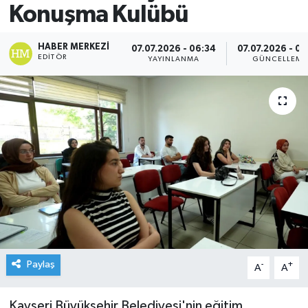
Konuşma Kulübü
HABER MERKEZI
07.07.2026 - 06:34
07.07.2026 - 0
EDITÖR
YAYINLANMA
GÜNCELLEME
Paylaş
-
+
A
A
Kayseri Büyükşehir Belediyesi'nin eğitim