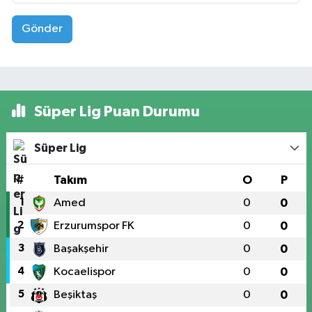
Gönder
Süper Lig Puan Durumu
Süper Lig
#
Takım
O
P
1
Amed
0
0
2
Erzurumspor FK
0
0
3
Başakşehir
0
0
4
Kocaelispor
0
0
5
Beşiktaş
0
0