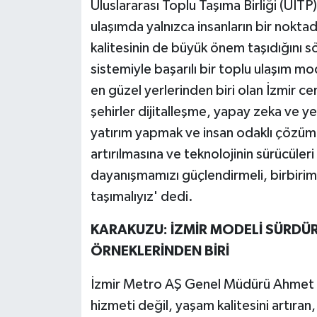
Uluslararası Toplu Taşıma Birliği (U
ulaşımda yalnızca insanların bir nokta
kalitesinin de büyük önem taşıdığını 
sistemiyle başarılı bir toplu ulaşım 
en güzel yerlerinden biri olan İzmir c
şehirler dijitalleşme, yapay zeka ve ye
yatırım yapmak ve insan odaklı çözüml
artırılmasına ve teknolojinin sürücüle
dayanışmamızı güçlendirmeli, birbirimi
taşımalıyız' dedi.
KARAKUZU: İZMİR MODELİ SÜRDÜR
ÖRNEKLERİNDEN BİRİ
İzmir Metro AŞ Genel Müdürü Ahmet Si
hizmeti değil, yaşam kalitesini artıran