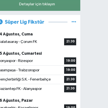
Detaylar için tıklayın
Süper Lig Fikstür
4 Ağustos, Cuma
alatasaray - Çorum FK
21:30
5 Ağustos, Cumartesi
onyaspor - Rizespor
19:00
asımpaşa - Trabzonspor
19:00
ençlerbirliği S.K. - Fenerbahçe
21:30
aziantep FK - Alanyaspor
21:30
6 Ağustos, Pazar
aşakşehir - Kocaelispor
19:00