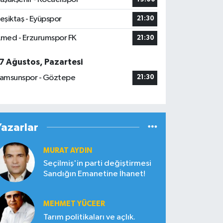
eşiktaş - Eyüpspor
21:30
med - Erzurumspor FK
21:30
7 Ağustos, Pazartesi
amsunspor - Göztepe
21:30
Yazarlar
MURAT AYDIN
Seçilmiş'in parti değiştirmesi
Sandığın Emanetine İhanet!
MEHMET YÜCEER
Tarım politikaları ve açlık.