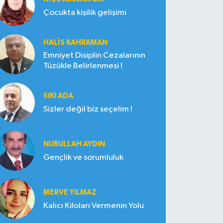
Çocukta kişilik gelişimi
HALIS KAHRAMAN
Emniyet Disiplin Cezalarının
Tüzükle Belirlenmesi !
SIKI ADA
Sizler değil biz seçelim !
NURULLAH AYDIN
Gençlik ve sorumluluk
MERVE YILMAZ
Kalıcı Kiloları Vermenin Yolu