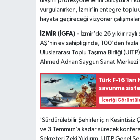
ulaşım profesyonellerini buluşturan kon
vurgulanırken, İzmir'in entegre toplu 
hayata geçireceği vizyoner çalışmalar 
İZMİR (İGFA) -
İzmir'de 26 yıldır rayl
AŞ'nin ev sahipliğinde, 100'den fazla
Uluslararası Toplu Taşıma Birliği (UIT
Ahmed Adnan Saygun Sanat Merkezi'
Türk F-16'ları
savunma siste
İçeriği Görüntül
'Sürdürülebilir Şehirler için Kesintisi
ve 3 Temmuz'a kadar sürecek konferan
Sekreteri Zeki Yıldırım, UITP Genel 