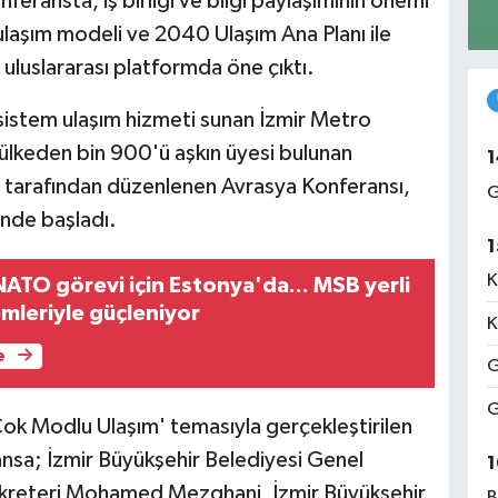
feransta, iş birliği ve bilgi paylaşımının önemi
ulaşım modeli ve 2040 Ulaşım Ana Planı ile
uluslararası platformda öne çıktı.
ı sistem ulaşım hizmeti sunan İzmir Metro
 ülkeden bin 900'ü aşkın üyesi bulunan
1
P) tarafından düzenlenen Avrasya Konferansı,
G
nde başladı.
1
K
 NATO görevi için Estonya'da... MSB yerli
mleriyle güçleniyor
K
e
G
G
z Çok Modlu Ulaşım' temasıyla gerçekleştirilen
sa; İzmir Büyükşehir Belediyesi Genel
1
Sekreteri Mohamed Mezghani, İzmir Büyükşehir
B