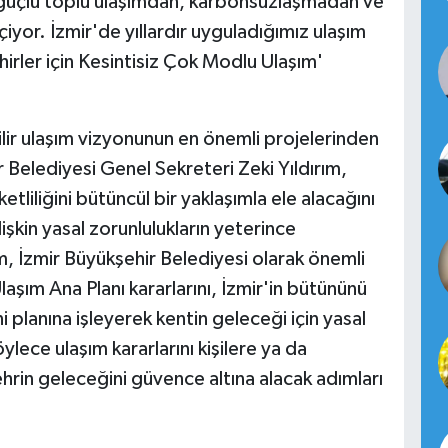
lu güçlü toplu ulaşımdan, karbonsuzlaşmadan ve
iyor. İzmir'de yıllardır uyguladığımız ulaşım
ehirler için Kesintisiz Çok Modlu Ulaşım'
lir ulaşım vizyonunun en önemli projelerinden
r Belediyesi Genel Sekreteri Zeki Yıldırım,
tliliğini bütüncül bir yaklaşımla ele alacağını
işkin yasal zorunlulukların yeterince
m, İzmir Büyükşehir Belediyesi olarak önemli
laşım Ana Planı kararlarını, İzmir'in bütününü
 planına işleyerek kentin geleceği için yasal
ece ulaşım kararlarını kişilere ya da
hrin geleceğini güvence altına alacak adımları