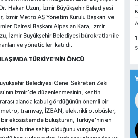
Dr. Hakan Uzun, İzmir Büyükşehir Belediyesi
B
er, İzmir Metro AŞ Yönetim Kurulu Başkanı ve
A
emler Dairesi Başkanı Alpaslan Kara, İzmir
 İzmir Büyükşehir Belediyesi bürokratları ile
1
nları ve yöneticileri katıldı.
S
 ULAŞIMDA TÜRKİYE'NİN ÖNCÜ
Büyükşehir Belediyesi Genel Sekreteri Zeki
ı'nın İzmir'de düzenlenmesinin, kentin
ararası alanda kabul gördüğünün önemli bir
 metro, tramvay, İZBAN, elektrikli otobüsler,
ek bir ekosistemde buluşturan, Türkiye'nin en
erinden birine sahip olduğunu vurgulayan