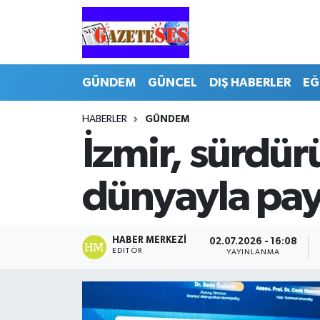
GÜNDEM
GÜNCEL
DIŞ HABERLER
EĞ
HABERLER
GÜNDEM
İzmir, sürdürü
dünyayla pay
HABER MERKEZI
02.07.2026 - 16:08
EDITÖR
YAYINLANMA