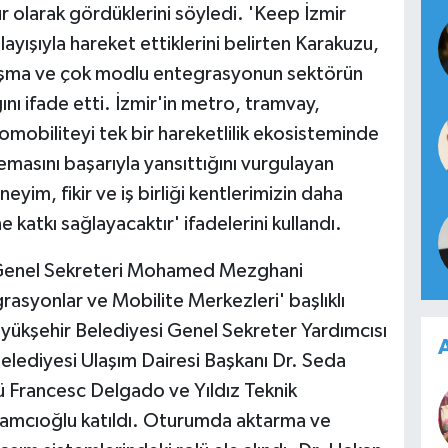
ur olarak gördüklerini söyledi. 'Keep İzmir
yışıyla hareket ettiklerini belirten Karakuzu,
laşma ve çok modlu entegrasyonun sektörün
ını ifade etti. İzmir'in metro, tramvay,
omobiliteyi tek bir hareketlilik ekosisteminde
emasını başarıyla yansıttığını vurgulayan
yim, fikir ve iş birliği kentlerimizin daha
e katkı sağlayacaktır' ifadelerini kullandı.
P Genel Sekreteri Mohamed Mezghani
yonlar ve Mobilite Merkezleri' başlıklı
ükşehir Belediyesi Genel Sekreter Yardımcısı
A
elediyesi Ulaşım Dairesi Başkanı Dr. Seda
 Francesc Delgado ve Yıldız Teknik
amcıoğlu katıldı. Oturumda aktarma ve