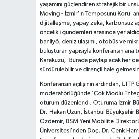
yaşamını güçlendiren stratejik bir uns
Moving - İzmir'in Temposunu Koru' anla
dijitalleşme, yapay zeka, karbonsuz
öncelikli gündemleri arasında yer aldığ
banliyö, deniz ulaşımı, otobüs ve mikr
buluşturan yapısıyla konferansın ana t
Karakuzu, 'Burada paylaşılacak her dene
sürdürülebilir ve dirençli hale gelmesin
Konferansın açılışının ardından, UIT
moderatörlüğünde 'Çok Modlu Entegras
oturum düzenlendi. Oturuma İzmir Büy
Dr. Hakan Uzun, İstanbul Büyükşehir B
Özdemir, BSM Yeni Mobilite Direktörü
Üniversitesi'nden Doç. Dr. Cenk Ham