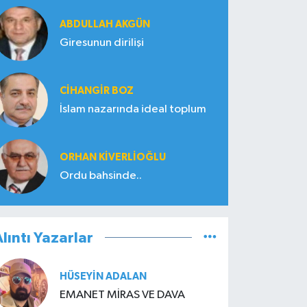
ABDULLAH AKGÜN
Giresunun dirilişi
CIHANGIR BOZ
İslam nazarında ideal toplum
ORHAN KIVERLIOĞLU
Ordu bahsinde..
lıntı Yazarlar
HÜSEYIN ADALAN
EMANET MİRAS VE DAVA