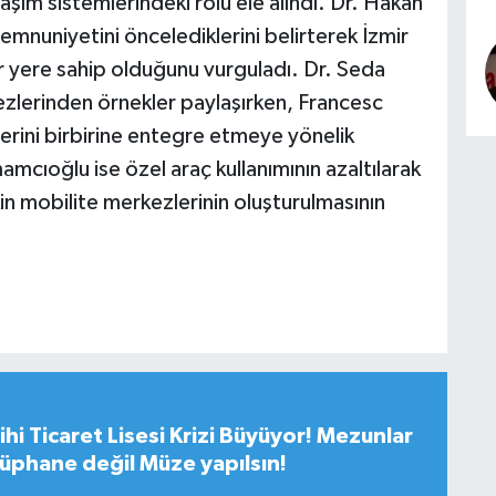
laşım sistemlerindeki rolü ele alındı. Dr. Hakan
emnuniyetini öncelediklerini belirterek İzmir
ir yere sahip olduğunu vurguladı. Dr. Seda
zlerinden örnekler paylaşırken, Francesc
rini birbirine entegre etmeye yönelik
amcıoğlu ise özel araç kullanımının azaltılarak
in mobilite merkezlerinin oluşturulmasının
hi Ticaret Lisesi Krizi Büyüyor! Mezunlar
tüphane değil Müze yapılsın!