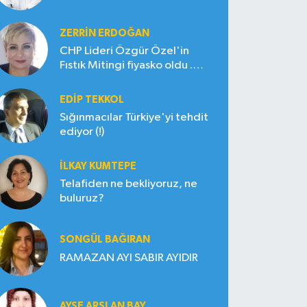
ZERRIN ERDOĞAN
CHP Lideri Özgür Özel'in
Fıstık Mitingi fiyasko oldu .
Çiftçi hayal kırıklığına uğradı
EDIP TEKKOL
Sığınmacılar Türkiye'yi tehdit
ediyor (!)
İLKAY KUMTEPE
Telafiden ne bekliyoruz, ne
buluruz?
SONGÜL BAĞIRAN
RAMAZAN AYI SABIR AYIDIR
AYŞE ARSLAN BAY