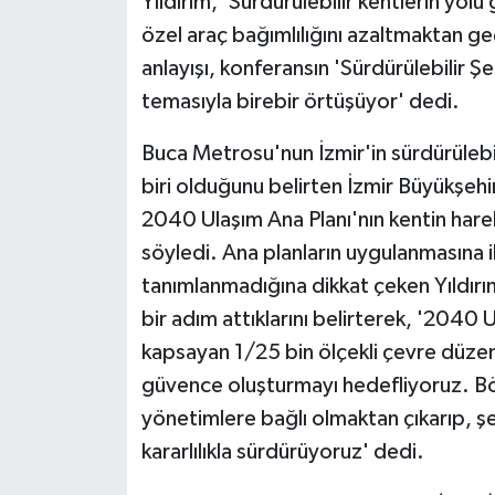
Yıldırım, 'Sürdürülebilir kentlerin yo
özel araç bağımlılığını azaltmaktan geç
anlayışı, konferansın 'Sürdürülebilir Ş
temasıyla birebir örtüşüyor' dedi.
Buca Metrosu'nun İzmir'in sürdürülebi
biri olduğunu belirten İzmir Büyükşehi
2040 Ulaşım Ana Planı'nın kentin hareke
söyledi. Ana planların uygulanmasına il
tanımlanmadığına dikkat çeken Yıldırı
bir adım attıklarını belirterek, '2040 U
kapsayan 1/25 bin ölçekli çevre düzeni
güvence oluşturmayı hedefliyoruz. Böyl
yönetimlere bağlı olmaktan çıkarıp, şe
kararlılıkla sürdürüyoruz' dedi.