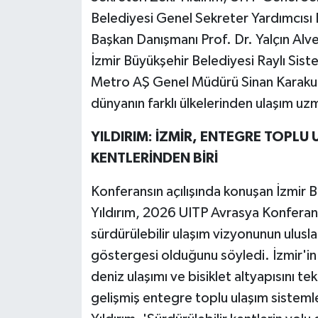
Belediyesi Genel Sekreter Yardımcısı 
Başkan Danışmanı Prof. Dr. Yalçın Alv
İzmir Büyükşehir Belediyesi Raylı Sist
Metro AŞ Genel Müdürü Sinan Karakuzu,
dünyanın farklı ülkelerinden ulaşım uzma
YILDIRIM: İZMİR, ENTEGRE TOPLU
KENTLERİNDEN BİRİ
Konferansın açılışında konuşan İzmir 
Yıldırım, 2026 UITP Avrasya Konferans
sürdürülebilir ulaşım vizyonunun ulusl
göstergesi olduğunu söyledi. İzmir'in
deniz ulaşımı ve bisiklet altyapısını t
gelişmiş entegre toplu ulaşım sisteml