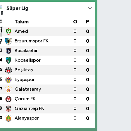
Süper Lig
#
Takım
O
P
1
Amed
0
0
2
Erzurumspor FK
0
0
3
Başakşehir
0
0
4
Kocaelispor
0
0
5
Beşiktaş
0
0
6
Eyüpspor
0
0
7
Galatasaray
0
0
8
Çorum FK
0
0
9
Gaziantep FK
0
0
0
Alanyaspor
0
0