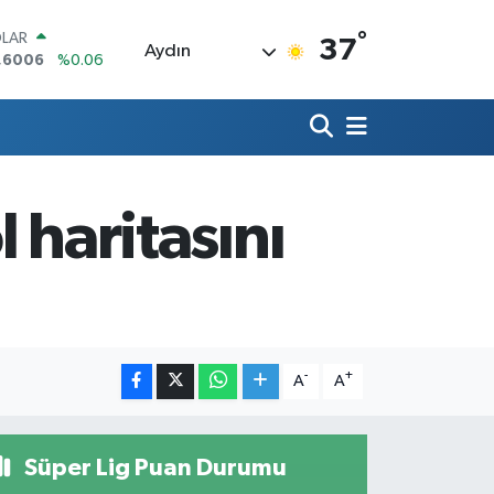
°
LAR
37
Aydın
,6006
%0.06
RO
,0250
%0.02
ERLİN
,2398
%0.2
AM ALTIN
13.94
%0.32
l haritasını
ST100
.768
%48
TCOIN
.643,95
%0.16
-
+
A
A
Süper Lig Puan Durumu