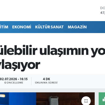
DO
47
EU
55
İTİM
EKONOMİ
KÜLTÜR SANAT
MAGAZİN
ST
64
GR
65
lebilir ulaşımın yo
Bİ
13
BI
laşıyor
64
02.07.2026 - 16:15
4 DK
GÜNCELLEME
OKUNMA SÜRESI