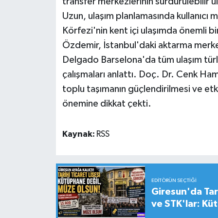
transfer merkezlerinin sürdürülebilir u
Uzun, ulaşım planlamasında kullanıcı m
Körfezi'nin kent içi ulaşımda önemli b
Özdemir, İstanbul'daki aktarma merke
Delgado Barselona'da tüm ulaşım türle
çalışmaları anlattı. Doç. Dr. Cenk Ham
toplu taşımanın güçlendirilmesi ve etk
önemine dikkat çekti.
Kaynak:
RSS
EDITÖRÜN SEÇTIĞI
Giresun'da Tari
ve STK'lar: Kü