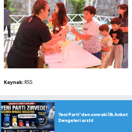
Kaynak:
RSS
Yeni Parti'den sonraki İlk Anket
Dengeleri arstı!