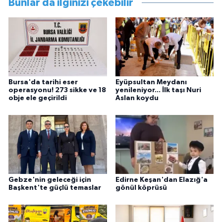
Bunlar da ilginizi çekebilir
Bursa'da tarihi eser
Eyüpsultan Meydanı
operasyonu! 273 sikke ve 18
yenileniyor... İlk taşı Nuri
obje ele geçirildi
Aslan koydu
Gebze'nin geleceği için
Edirne Keşan'dan Elazığ'a
Başkent'te güçlü temaslar
gönül köprüsü