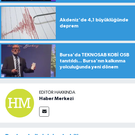
Akdeniz'de 4,1 büyüklüğünde
deprem
Bursa'da TEKNOSAB KOBİ OSB
tanıtıldı... Bursa'nın kalkınma
yolculuğunda yeni dönem
EDITÖR HAKKINDA
Haber Merkezi