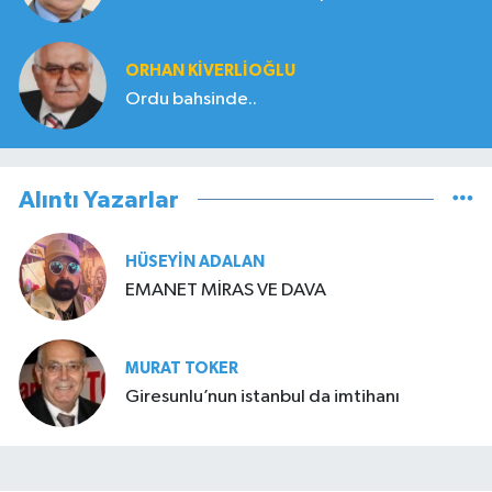
ORHAN KIVERLIOĞLU
Ordu bahsinde..
Alıntı Yazarlar
HÜSEYIN ADALAN
EMANET MİRAS VE DAVA
MURAT TOKER
Giresunlu’nun istanbul da imtihanı