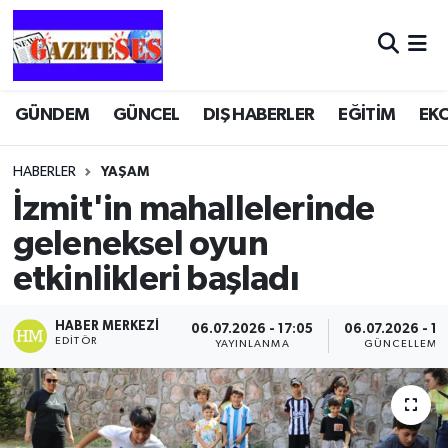
GÜNDEM
GÜNCEL
DIŞ HABERLER
EĞİTİM
EK
HABERLER
YAŞAM
İzmit'in mahallelerinde
geleneksel oyun
etkinlikleri başladı
HABER MERKEZI
06.07.2026 - 17:05
06.07.2026 - 17
EDITÖR
YAYINLANMA
GÜNCELLEME