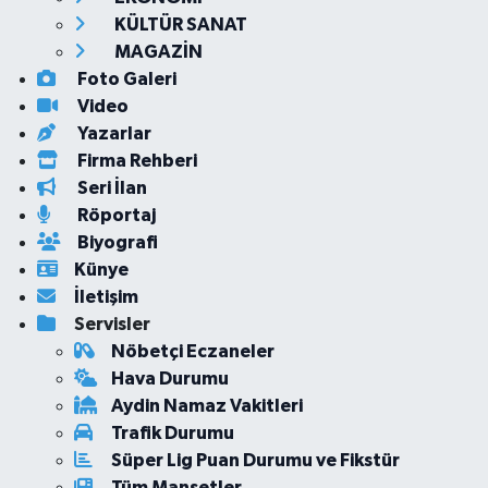
KÜLTÜR SANAT
MAGAZİN
Foto Galeri
Video
Yazarlar
Firma Rehberi
Seri İlan
Röportaj
Biyografi
Künye
İletişim
Servisler
Nöbetçi Eczaneler
Hava Durumu
Aydin Namaz Vakitleri
Trafik Durumu
Süper Lig Puan Durumu ve Fikstür
Tüm Manşetler