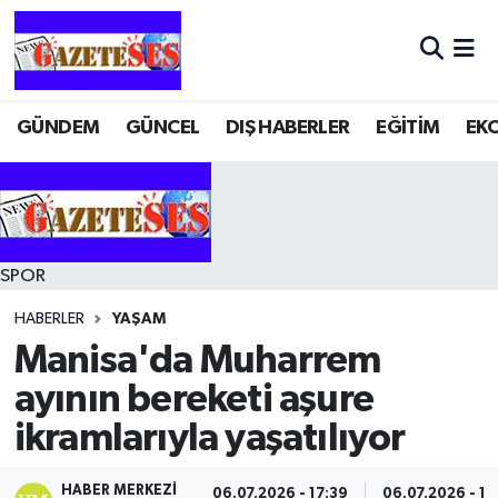
GÜNDEM
GÜNCEL
DIŞ HABERLER
EĞİTİM
EK
SPOR
HABERLER
YAŞAM
Manisa'da Muharrem
ayının bereketi aşure
ikramlarıyla yaşatılıyor
HABER MERKEZI
06.07.2026 - 17:39
06.07.2026 - 17