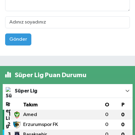
Gönder
Süper Lig Puan Durumu
Süper Lig
#
Takım
O
P
1
Amed
0
0
2
Erzurumspor FK
0
0
3
Başakşehir
0
0