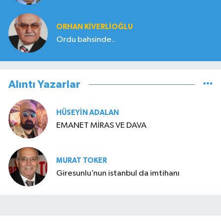
ORHAN KIVERLIOĞLU
Ordu bahsinde..
Alıntı Yazarlar
HÜSEYIN ADALAN
EMANET MİRAS VE DAVA
MURAT TOKER
Giresunlu’nun istanbul da imtihanı