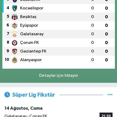
4
Kocaelispor
0
0
5
Beşiktaş
0
0
6
Eyüpspor
0
0
7
Galatasaray
0
0
8
Çorum FK
0
0
9
Gaziantep FK
0
0
10
Alanyaspor
0
0
Detaylar için tıklayın
Süper Lig Fikstür
14 Ağustos, Cuma
Galatasaray - Çorum FK
21:30