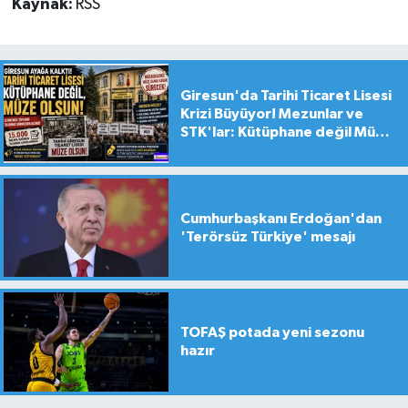
Kaynak:
RSS
Giresun'da Tarihi Ticaret Lisesi
Krizi Büyüyor! Mezunlar ve
STK'lar: Kütüphane değil Müze
yapılsın!
Cumhurbaşkanı Erdoğan'dan
'Terörsüz Türkiye' mesajı
TOFAŞ potada yeni sezonu
hazır