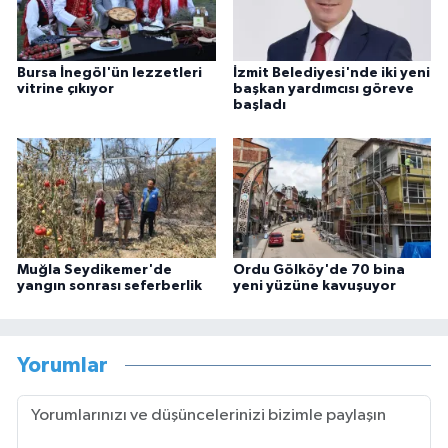
Bursa İnegöl'ün lezzetleri
İzmit Belediyesi'nde iki yeni
vitrine çıkıyor
başkan yardımcısı göreve
başladı
Muğla Seydikemer'de
Ordu Gölköy'de 70 bina
yangın sonrası seferberlik
yeni yüzüne kavuşuyor
Yorumlar