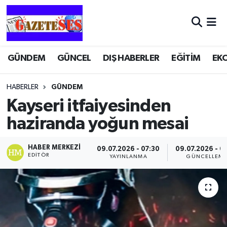
GÜNDEM
GÜNCEL
DIŞ HABERLER
EĞİTİM
EK
HABERLER
GÜNDEM
Kayseri itfaiyesinden
haziranda yoğun mesai
HABER MERKEZI
09.07.2026 - 07:30
09.07.2026 - 0
EDITÖR
YAYINLANMA
GÜNCELLEM