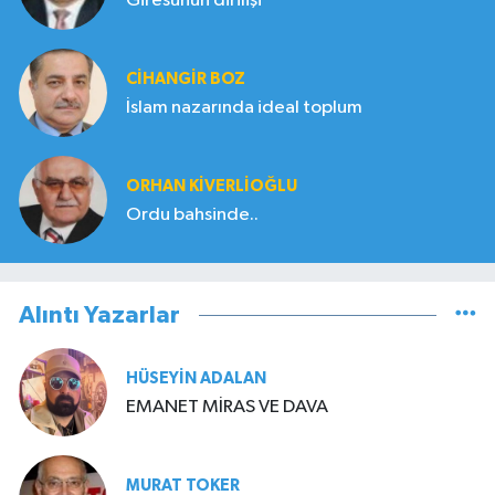
Giresunun dirilişi
CIHANGIR BOZ
İslam nazarında ideal toplum
ORHAN KIVERLIOĞLU
Ordu bahsinde..
Alıntı Yazarlar
HÜSEYIN ADALAN
EMANET MİRAS VE DAVA
MURAT TOKER