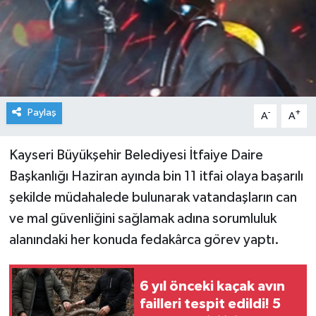
Paylaş
-
+
A
A
Kayseri Büyükşehir Belediyesi İtfaiye Daire
Başkanlığı Haziran ayında bin 11 itfai olaya başarılı
şekilde müdahalede bulunarak vatandaşların can
ve mal güvenliğini sağlamak adına sorumluluk
alanındaki her konuda fedakârca görev yaptı.
6 yıl önceki kaçak avın
failleri tespit edildi! 5