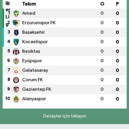
#
Takım
O
P
1
Amed
0
0
2
Erzurumspor FK
0
0
3
Başakşehir
0
0
4
Kocaelispor
0
0
5
Beşiktaş
0
0
6
Eyüpspor
0
0
7
Galatasaray
0
0
8
Çorum FK
0
0
9
Gaziantep FK
0
0
10
Alanyaspor
0
0
Detaylar için tıklayın