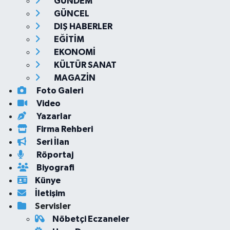
GÜNDEM
GÜNCEL
DIŞ HABERLER
EĞİTİM
EKONOMİ
KÜLTÜR SANAT
MAGAZİN
Foto Galeri
Video
Yazarlar
Firma Rehberi
Seri İlan
Röportaj
Biyografi
Künye
İletişim
Servisler
Nöbetçi Eczaneler