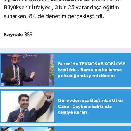
Büyükşehir İtfaiyesi, 3 bin 25 vatandaşa eğitim
sunarken, 84 de denetim gerçekleştirdi.
Kaynak:
RSS
Bursa'da TEKNOSAB KOBİ OSB
tanıtıldı... Bursa'nın kalkınma
yolculuğunda yeni dönem
Görevden uzaklaştırılan Utku
Caner Çaykara hakkında
tahliye kararı