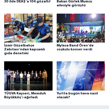
30 ilde DEAŞ'a 104 gözaltı!
Bakan Gürlek Mumcu
ailesiyle görüştü
İzmir Güzelbahçe
Mylasa Band Ören'de
Zabıtası'ndan kapsamlı
coşkulu konser verdi
gıda denetimi
TÜGVA Kayseri, Memduh
Yurtta bugün hava nasıl
Büyükkılıç'ı ağırladı
olacak?