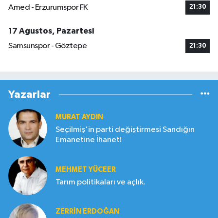
Amed - Erzurumspor FK
21:30
17 Ağustos, Pazartesi
Samsunspor - Göztepe
21:30
Yazarlar
MURAT AYDIN
Seçilmiş'in parti değiştirmesi Sandığın
Emanetine İhanet!
MEHMET YÜCEER
Tarım politikaları ve açlık.
ZERRIN ERDOĞAN