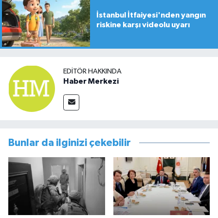
İstanbul İtfaiyesi'nden yangın
riskine karşı videolu uyarı
EDITÖR HAKKINDA
Haber Merkezi
Bunlar da ilginizi çekebilir