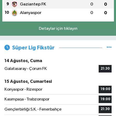
9
Gaziantep FK
0
0
10
Alanyaspor
0
0
Detaylar için tıklayın
Süper Lig Fikstür
14 Ağustos, Cuma
Galatasaray - Çorum FK
21:30
15 Ağustos, Cumartesi
Konyaspor - Rizespor
19:00
Kasımpaşa - Trabzonspor
19:00
Gençlerbirliği S.K. - Fenerbahçe
21:30