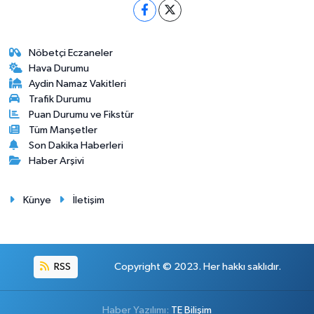
Nöbetçi Eczaneler
Hava Durumu
Aydin Namaz Vakitleri
Trafik Durumu
Puan Durumu ve Fikstür
Tüm Manşetler
Son Dakika Haberleri
Haber Arşivi
Künye
İletişim
RSS
Copyright © 2023. Her hakkı saklıdır.
Haber Yazılımı:
TE Bilişim