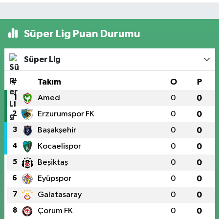
Süper Lig Puan Durumu
Süper Lig
#
Takım
O
P
1
Amed
0
0
2
Erzurumspor FK
0
0
3
Başakşehir
0
0
4
Kocaelispor
0
0
5
Beşiktaş
0
0
6
Eyüpspor
0
0
7
Galatasaray
0
0
8
Çorum FK
0
0