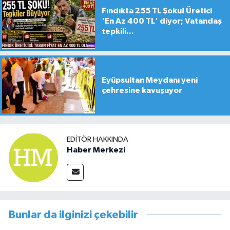
Fındıkta 255 TL Şoku! Üretici
'En Az 400 TL' diyor; Vatandaş
tepkili...
Eyüpsultan Meydanı yeni
çehresine kavuşuyor
EDITÖR HAKKINDA
Haber Merkezi
Bunlar da ilginizi çekebilir