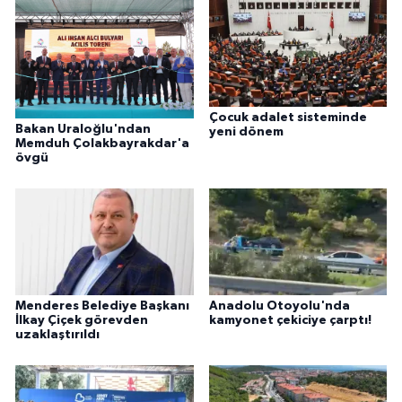
Çocuk adalet sisteminde
Bakan Uraloğlu'ndan
yeni dönem
Memduh Çolakbayrakdar'a
övgü
Menderes Belediye Başkanı
Anadolu Otoyolu'nda
İlkay Çiçek görevden
kamyonet çekiciye çarptı!
uzaklaştırıldı