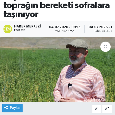
toprağın bereketi sofralara
taşınıyor
HABER MERKEZI
04.07.2026 - 09:15
04.07.2026 - 0
EDITÖR
YAYINLANMA
GÜNCELLEM
Paylaş
-
+
A
A