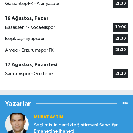
Gaziantep FK - Alanyaspor
21:30
16 Ağustos, Pazar
Başakşehir - Kocaelispor
19:00
Beşiktaş - Eyüpspor
21:30
Amed - Erzurumspor FK
21:30
17 Ağustos, Pazartesi
Samsunspor - Göztepe
21:30
Yazarlar
MURAT AYDIN
Seçilmiş'in parti değiştirmesi Sandığın
Emanetine İhanet!