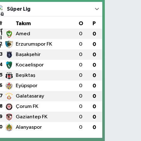
Süper Lig
#
Takım
O
P
1
Amed
0
0
2
Erzurumspor FK
0
0
3
Başakşehir
0
0
4
Kocaelispor
0
0
5
Beşiktaş
0
0
6
Eyüpspor
0
0
7
Galatasaray
0
0
8
Çorum FK
0
0
9
Gaziantep FK
0
0
0
Alanyaspor
0
0