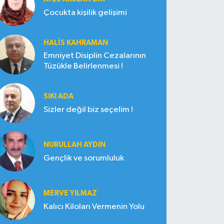
Çocukta kişilik gelişimi
HALIS KAHRAMAN
Emniyet Disiplin Cezalarının
Tüzükle Belirlenmesi !
SIKI ADA
Sizler değil biz seçelim !
NURULLAH AYDIN
Gençlik ve sorumluluk
MERVE YILMAZ
Kalıcı Kiloları Vermenin Yolu