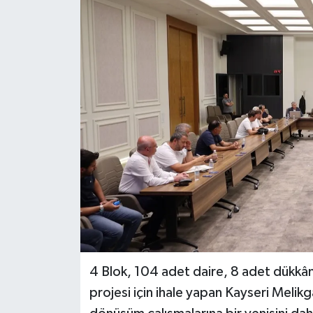
4 Blok, 104 adet daire, 8 adet dükkâ
projesi için ihale yapan Kayseri Melik