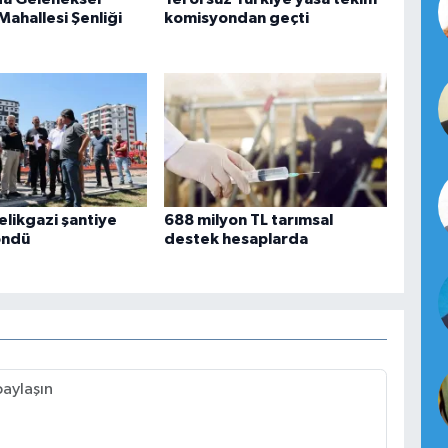
Mahallesi Şenliği
komisyondan geçti
elikgazi şantiye
688 milyon TL tarımsal
öndü
destek hesaplarda