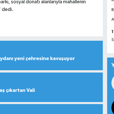
kı, sosyal donatı alanlarıyla mahallenin
 dedi.
B
A
1
S
ydanı yeni çehresine kavuşuyor
aş çıkartan Vali