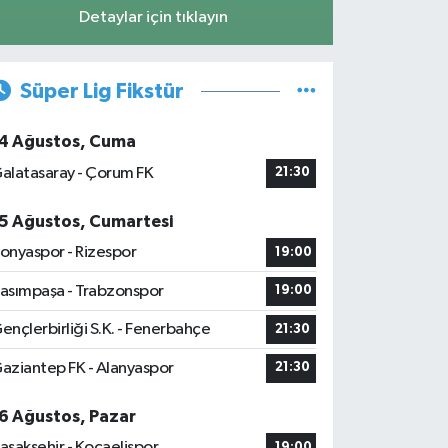
Detaylar için tıklayın
Süper Lig Fikstür
4 Ağustos, Cuma
alatasaray - Çorum FK
21:30
5 Ağustos, Cumartesi
onyaspor - Rizespor
19:00
asımpaşa - Trabzonspor
19:00
ençlerbirliği S.K. - Fenerbahçe
21:30
aziantep FK - Alanyaspor
21:30
6 Ağustos, Pazar
aşakşehir - Kocaelispor
19:00