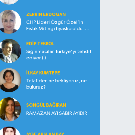
ZERRIN ERDOĞAN
CHP Lideri Özgür Özel'in
Fıstık Mitingi fiyasko oldu .
Çiftçi hayal kırıklığına uğradı
EDIP TEKKOL
Sığınmacılar Türkiye'yi tehdit
ediyor (!)
İLKAY KUMTEPE
Telafiden ne bekliyoruz, ne
buluruz?
SONGÜL BAĞIRAN
RAMAZAN AYI SABIR AYIDIR
AYŞE ARSLAN BAY