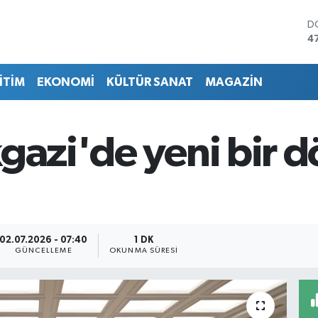
D
4
E
5
İTİM
EKONOMİ
KÜLTÜR SANAT
MAGAZİN
S
6
G
6
kgazi'de yeni bir
B
1
B
6
02.07.2026 - 07:40
1 DK
GÜNCELLEME
OKUNMA SÜRESI