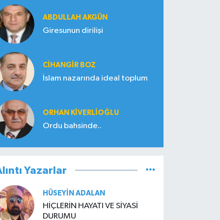
ABDULLAH AKGÜN
Giresunun dirilişi
CIHANGIR BOZ
İslam nazarında ideal toplum
ORHAN KIVERLIOĞLU
Ordu bahsinde..
lıntı Yazarlar
HÜSEYIN ADALAN
HİÇLERİN HAYATI VE SİYASİ
DURUMU