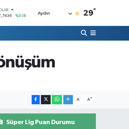
°
OLAR
29
Aydın
7,7436
%0.18
URO
5,2510
%0.32
TERLİN
4,4811
%0.38
RAM ALTIN
660.55
%0.03
 dönüşüm
İST100
3.779
%-14
ITCOIN
4.959,79
%1.11
-
+
A
A
Süper Lig Puan Durumu