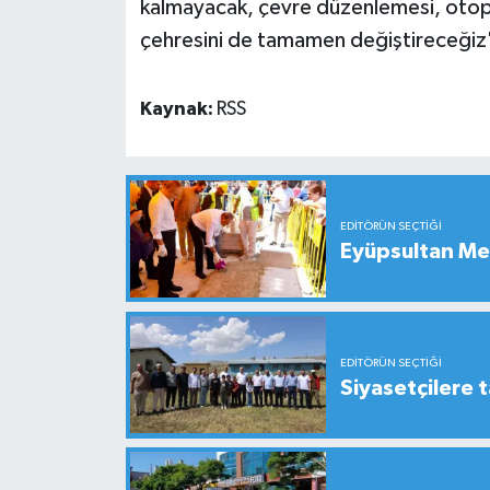
kalmayacak, çevre düzenlemesi, otopar
çehresini de tamamen değiştireceğiz'
Kaynak:
RSS
EDITÖRÜN SEÇTIĞI
Eyüpsultan Me
EDITÖRÜN SEÇTIĞI
Siyasetçilere t