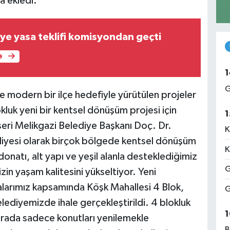
a ekledi.
iye yasa teklifi komisyondan geçti
e
1
G
 modern bir ilçe hedefiyle yürütülen projeler
luk yeni bir kentsel dönüşüm projesi için
1
yseri Melikgazi Belediye Başkanı Doç. Dr.
K
diyesi olarak birçok bölgede kentsel dönüşüm
K
donatı, alt yapı ve yeşil alanla desteklediğimiz
G
in yaşam kalitesini yükseltiyor. Yeni
larımız kapsamında Köşk Mahallesi 4 Blok,
G
lediyemizde ihale gerçekleştirildi. 4 blokluk
1
rada sadece konutları yenilemekle
B