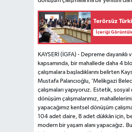
dönüşüm çalışmalarına bir yenisini dah
Terörsüz Türk
İçeriği Görüntül
KAYSERİ (İGFA) - Depreme dayanıklı ve
kapsamında, bir mahallede daha 4 blok
çalışmalara başladıklarını belirten Ka
Mustafa Palancıoğlu, 'Melikgazi Bele
çalışmaları yapıyoruz. Estetik, sosyal 
dönüşüm çalışmalarımız, mahallelerimiz
yapacağımız kentsel dönüşüm çalışma
104 adet daire, 8 adet dükkân için, be
modern bir yaşam alanı yapacağız. Bu