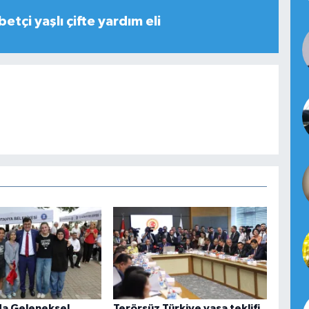
tçi yaşlı çifte yardım eli
a Geleneksel
Terörsüz Türkiye yasa teklifi