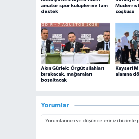
amatör spor kulüplerine tam
Müderris 
destek
coşkusu
Akın Gürlek: Örgüt silahları
Kayseri M
bırakacak, mağaraları
alanına d
boşaltacak
Yorumlar