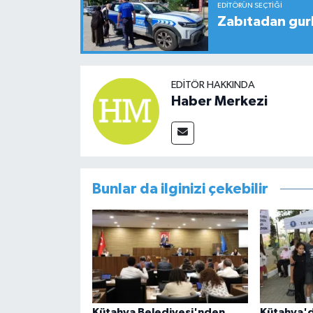
EDITÖRÜN SEÇTIĞI
Zabıtadan gurbe
EDITÖR HAKKINDA
Haber Merkezi
Bunlar da ilginizi çekebilir
Kütahya Belediyesi'nden
Kütahya'd