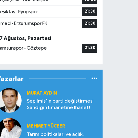
eşiktaş - Eyüpspor
21:30
med - Erzurumspor FK
21:30
7 Ağustos, Pazartesi
amsunspor - Göztepe
21:30
Yazarlar
MURAT AYDIN
Seçilmiş'in parti değiştirmesi
Sandığın Emanetine İhanet!
MEHMET YÜCEER
Tarım politikaları ve açlık.