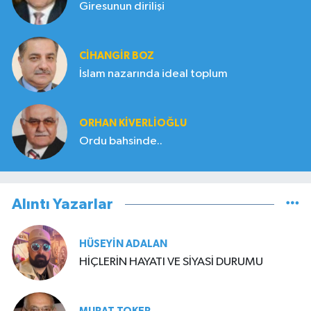
Giresunun dirilişi
CIHANGIR BOZ
İslam nazarında ideal toplum
ORHAN KIVERLIOĞLU
Ordu bahsinde..
Alıntı Yazarlar
HÜSEYIN ADALAN
HİÇLERİN HAYATI VE SİYASİ DURUMU