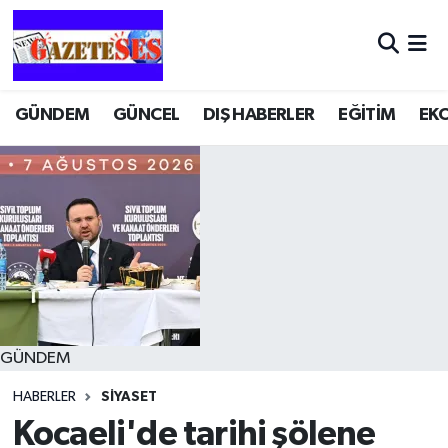
GÜNDEM
GÜNCEL
DIŞ HABERLER
EĞİTİM
EK
GÜNDEM
HABERLER
SİYASET
Kocaeli'de tarihi şölene