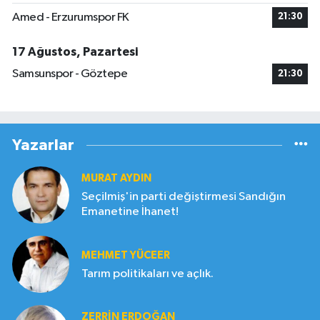
Amed - Erzurumspor FK
21:30
17 Ağustos, Pazartesi
Samsunspor - Göztepe
21:30
Yazarlar
MURAT AYDIN
Seçilmiş'in parti değiştirmesi Sandığın
Emanetine İhanet!
MEHMET YÜCEER
Tarım politikaları ve açlık.
ZERRIN ERDOĞAN