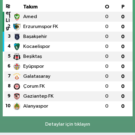
#
Takım
O
P
1
Amed
0
0
2
Erzurumspor FK
0
0
3
Başakşehir
0
0
4
Kocaelispor
0
0
5
Beşiktaş
0
0
6
Eyüpspor
0
0
7
Galatasaray
0
0
8
Çorum FK
0
0
9
Gaziantep FK
0
0
10
Alanyaspor
0
0
Detaylar için tıklayın