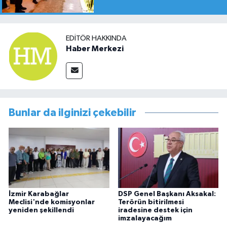
EDITÖR HAKKINDA
Haber Merkezi
Bunlar da ilginizi çekebilir
İzmir Karabağlar
DSP Genel Başkanı Aksakal:
Meclisi'nde komisyonlar
Terörün bitirilmesi
yeniden şekillendi
iradesine destek için
imzalayacağım