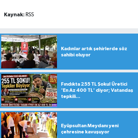
Kaynak:
RSS
Kadınlar artık şehirlerde söz
sahibi oluyor
Fındıkta 255 TL Şoku! Üretici
'En Az 400 TL' diyor; Vatandaş
tepkili...
Eyüpsultan Meydanı yeni
çehresine kavuşuyor