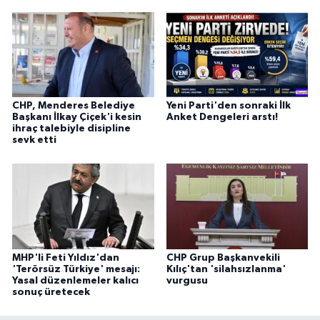
CHP, Menderes Belediye
Yeni Parti'den sonraki İlk
Başkanı İlkay Çiçek'i kesin
Anket Dengeleri arstı!
ihraç talebiyle disipline
sevk etti
MHP'li Feti Yıldız'dan
CHP Grup Başkanvekili
'Terörsüz Türkiye' mesajı:
Kılıç'tan 'silahsızlanma'
Yasal düzenlemeler kalıcı
vurgusu
sonuç üretecek