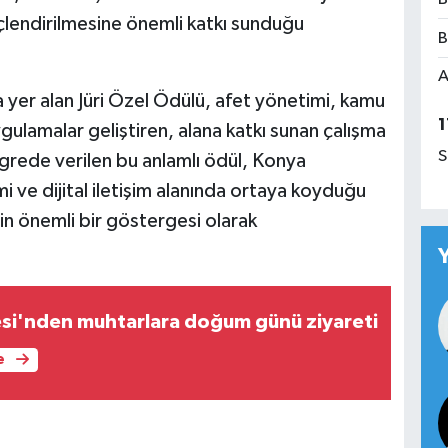
üçlendirilmesine önemli katkı sunduğu
B
A
a yer alan Jüri Özel Ödülü, afet yönetimi, kamu
1
uygulamalar geliştiren, alana katkı sunan çalışma
S
ongrede verilen bu anlamlı ödül, Konya
i ve dijital iletişim alanında ortaya koyduğu
min önemli bir göstergesi olarak
esi'nden muhtarlara doğum günü ziyareti
e