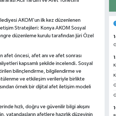
uslararası Acil Yardım ve Afet Yönetimi
lediyesi AKOM'un ilk kez düzenlenen
letişim Stratejileri: Konya AKOM Sosyal
kongre düzenleme kurulu tarafından Jüri Özel
1
G
 afet öncesi, afet anı ve afet sonrası
1
aliyetleri kapsamlı şekilde incelendi. Sosyal
K
rilen bilinçlendirme, bilgilendirme ve
K
ülenme ve etkileşim verileriyle birlikte
G
ından örnek bir dijital afet iletişim modeli
G
nde hızlı, doğru ve güvenilir bilgi akışını
1
in, vatandaşların afetlere hazırlık düzeyinin
B