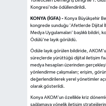
Yöneticileri Derneği iş birliği ile 1. Ul
Kongresi'nde ödüllendirildi.
KONYA (İGFA) -
Konya Büyükşehir Be
kongrede sunduğu 'Afetlerde Dijital İ
Medya Uygulamaları' başlıklı bildiri, 
Ödülü'ne layık görüldü.
Ödüle layık görülen bildiride, AKOM'un
süreçlerde yürüttüğü dijital iletişim fa
medya hesapları üzerinden gerçekleşti
yönlendirme çalışmaları; erişim, görünt
değerlendirilerek yerel yönetimler açıs
olarak gösterildi.
Konya AKOM'un özellikle kriz dönemleri
sağlamaya yönelik iletişim stratejilerin