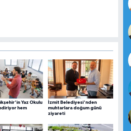
ükşehir'in Yaz Okulu
İzmit Belediyesi'nden
diriyor hem
muhtarlara doğum günü
ziyareti