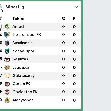
Süper Lig
#
Takım
O
P
1
Amed
0
0
2
Erzurumspor FK
0
0
3
Başakşehir
0
0
4
Kocaelispor
0
0
5
Beşiktaş
0
0
6
Eyüpspor
0
0
7
Galatasaray
0
0
8
Çorum FK
0
0
9
Gaziantep FK
0
0
0
Alanyaspor
0
0