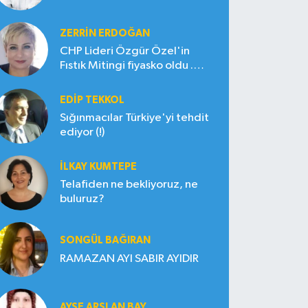
ZERRIN ERDOĞAN
CHP Lideri Özgür Özel'in
Fıstık Mitingi fiyasko oldu .
Çiftçi hayal kırıklığına uğradı
EDIP TEKKOL
Sığınmacılar Türkiye'yi tehdit
ediyor (!)
İLKAY KUMTEPE
Telafiden ne bekliyoruz, ne
buluruz?
SONGÜL BAĞIRAN
RAMAZAN AYI SABIR AYIDIR
AYŞE ARSLAN BAY