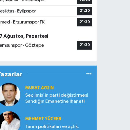
eşiktaş - Eyüpspor
21:30
med - Erzurumspor FK
21:30
7 Ağustos, Pazartesi
amsunspor - Göztepe
21:30
Yazarlar
MURAT AYDIN
Seçilmiş'in parti değiştirmesi
Sandığın Emanetine İhanet!
MEHMET YÜCEER
Tarım politikaları ve açlık.