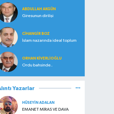
ABDULLAH AKGÜN
Giresunun dirilişi
CIHANGIR BOZ
İslam nazarında ideal toplum
ORHAN KIVERLIOĞLU
Ordu bahsinde..
lıntı Yazarlar
HÜSEYIN ADALAN
EMANET MİRAS VE DAVA