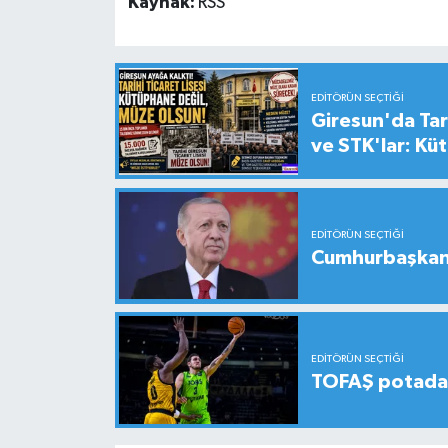
Kaynak:
RSS
EDITÖRÜN SEÇTIĞI
Giresun'da Tari
ve STK'lar: Kü
EDITÖRÜN SEÇTIĞI
Cumhurbaşkanı
EDITÖRÜN SEÇTIĞI
TOFAŞ potada 