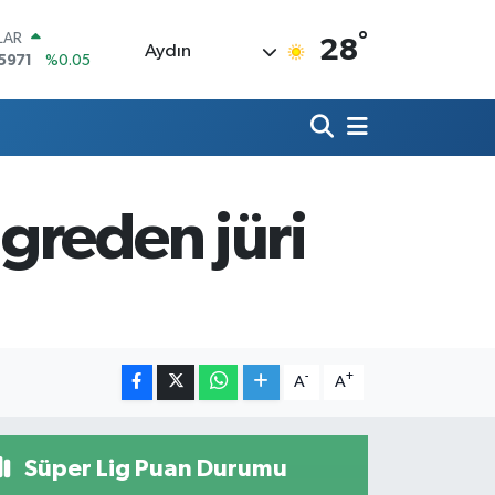
°
LAR
28
Aydın
5971
%0.05
RO
1336
%0.18
RLİN
,2534
%0.22
M ALTIN
8.23
%0.39
greden jüri
T100
703
%0
COIN
475,47
%0.66
-
+
A
A
Süper Lig Puan Durumu