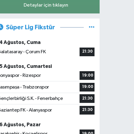
Detaylar için tıklayın
Süper Lig Fikstür
4 Ağustos, Cuma
alatasaray - Çorum FK
21:30
5 Ağustos, Cumartesi
onyaspor - Rizespor
19:00
asımpaşa - Trabzonspor
19:00
ençlerbirliği S.K. - Fenerbahçe
21:30
aziantep FK - Alanyaspor
21:30
6 Ağustos, Pazar
aşakşehir - Kocaelispor
19:00