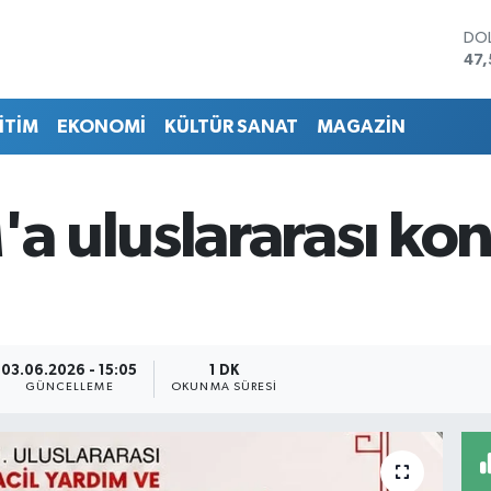
DO
47,
EU
55,
İTİM
EKONOMİ
KÜLTÜR SANAT
MAGAZİN
STE
64
GRA
651
 uluslararası kon
BİS
13.
BIT
64.
03.06.2026 - 15:05
1 DK
GÜNCELLEME
OKUNMA SÜRESI