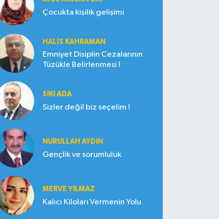
Çocukta kişilik gelişimi
HALIS KAHRAMAN
Emniyet Disiplin Cezalarının
Tüzükle Belirlenmesi !
SIKI ADA
Sizler değil biz seçelim !
NURULLAH AYDIN
Gençlik ve sorumluluk
MERVE YILMAZ
Kalıcı Kiloları Vermenin Yolu