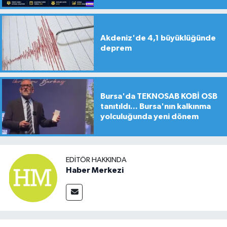
Akdeniz'de 4,1 büyüklüğünde
deprem
Bursa'da TEKNOSAB KOBİ OSB
tanıtıldı... Bursa'nın kalkınma
yolculuğunda yeni dönem
EDITÖR HAKKINDA
Haber Merkezi