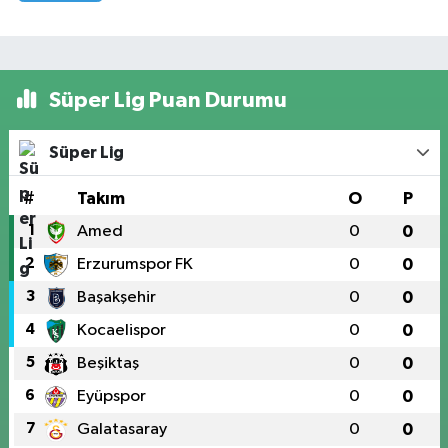
Süper Lig Puan Durumu
Süper Lig
#
Takım
O
P
1
Amed
0
0
2
Erzurumspor FK
0
0
3
Başakşehir
0
0
4
Kocaelispor
0
0
5
Beşiktaş
0
0
6
Eyüpspor
0
0
7
Galatasaray
0
0