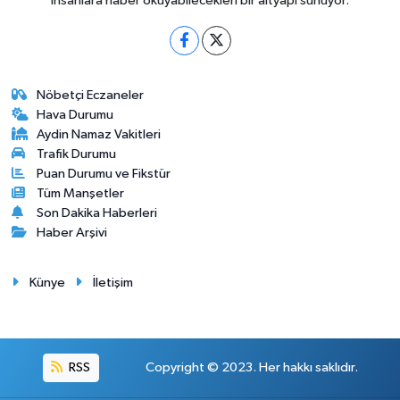
insanlara haber okuyabilecekleri bir altyapı sunuyor.
Nöbetçi Eczaneler
Hava Durumu
Aydin Namaz Vakitleri
Trafik Durumu
Puan Durumu ve Fikstür
Tüm Manşetler
Son Dakika Haberleri
Haber Arşivi
Künye
İletişim
RSS
Copyright © 2023. Her hakkı saklıdır.