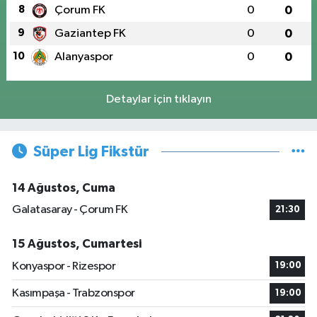
8
Çorum FK
0
0
9
Gaziantep FK
0
0
10
Alanyaspor
0
0
Detaylar için tıklayın
Süper Lig Fikstür
14 Ağustos, Cuma
Galatasaray - Çorum FK
21:30
15 Ağustos, Cumartesi
Konyaspor - Rizespor
19:00
Kasımpaşa - Trabzonspor
19:00