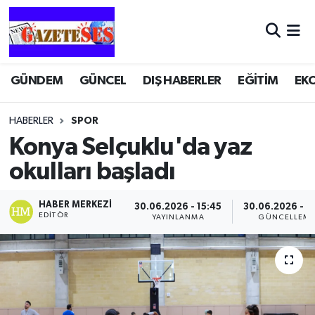
GÜNDEM
GÜNCEL
DIŞ HABERLER
EĞİTİM
EK
HABERLER
SPOR
Konya Selçuklu'da yaz
okulları başladı
HABER MERKEZI
30.06.2026 - 15:45
30.06.2026 - 1
EDITÖR
YAYINLANMA
GÜNCELLEM