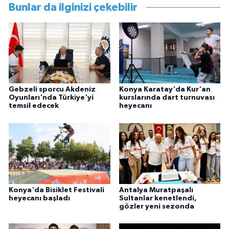
Bunlar da ilginizi çekebilir
Gebzeli sporcu Akdeniz
Konya Karatay'da Kur'an
Oyunları'nda Türkiye'yi
kurslarında dart turnuvası
temsil edecek
heyecanı
Konya'da Bisiklet Festivali
Antalya Muratpaşalı
heyecanı başladı
Sultanlar kenetlendi,
gözler yeni sezonda