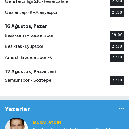
Gençlerbirliği S.K. - Fenerbahçe
21:30
Gaziantep FK - Alanyaspor
21:30
16 Ağustos, Pazar
Başakşehir - Kocaelispor
19:00
Beşiktaş - Eyüpspor
21:30
Amed - Erzurumspor FK
21:30
17 Ağustos, Pazartesi
Samsunspor - Göztepe
21:30
Yazarlar
MURAT AYDIN