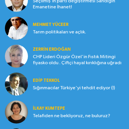
Seçilmiş'in parti değiştirmesi Sandığın
Emanetine İhanet!
MEHMET YÜCEER
Tarım politikaları ve açlık.
ZERRIN ERDOĞAN
CHP Lideri Özgür Özel'in Fıstık Mitingi
fiyasko oldu . Çiftçi hayal kırıklığına uğradı
EDIP TEKKOL
Sığınmacılar Türkiye'yi tehdit ediyor (!)
İLKAY KUMTEPE
Telafiden ne bekliyoruz, ne buluruz?