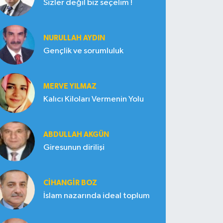
Sizler değil biz seçelim !
NURULLAH AYDIN
Gençlik ve sorumluluk
MERVE YILMAZ
Kalıcı Kiloları Vermenin Yolu
ABDULLAH AKGÜN
Giresunun dirilişi
CIHANGIR BOZ
İslam nazarında ideal toplum