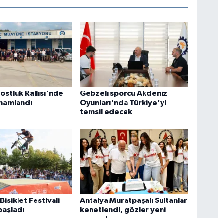
ostluk Rallisi'nde
Gebzeli sporcu Akdeniz
amamlandı
Oyunları'nda Türkiye'yi
temsil edecek
isiklet Festivali
Antalya Muratpaşalı Sultanlar
başladı
kenetlendi, gözler yeni