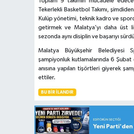
Toplam 9 takımın mücadele edeceğ
Tekerlekli Basketbol Takımı, şimdiden y
Kulüp yönetimi, teknik kadro ve sporcu
getirmek ve Malatya'yı daha üst l
sezonda aynı disiplin ve başarıyı sürd
Malatya Büyükşehir Belediyesi S
şampiyonluk kutlamalarında 6 Şubat 
anısına yapılan tişörtleri giyerek ş
ettiler.
BU BIR İLANDIR
EDITÖRÜN SEÇTIĞI
Yeni Parti'den 