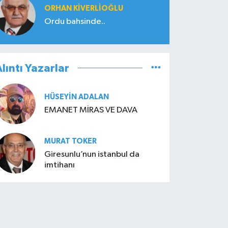
ORHAN KIVERLIOĞLU
Ordu bahsinde..
lıntı Yazarlar
HÜSEYIN ADALAN
EMANET MİRAS VE DAVA
MURAT TOKER
Giresunlu’nun istanbul da
imtihanı