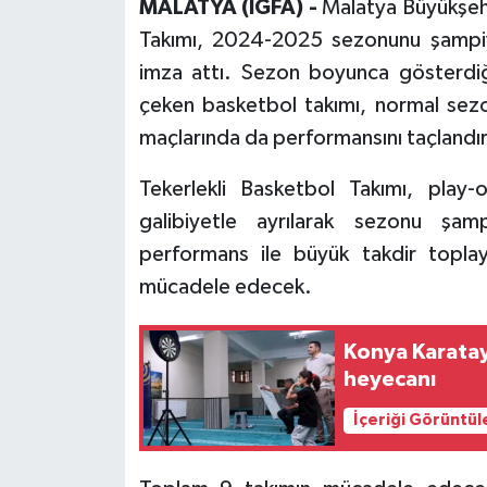
MALATYA (İGFA) -
Malatya Büyükşehi
Takımı, 2024-2025 sezonunu şampiy
imza attı. Sezon boyunca gösterdiği
çeken basketbol takımı, normal sez
maçlarında da performansını taçlandıra
Tekerlekli Basketbol Takımı, play
galibiyetle ayrılarak sezonu şam
performans ile büyük takdir topla
mücadele edecek.
Konya Karatay
heyecanı
İçeriği Görüntül