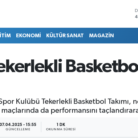
D
4
E
5
İTİM
EKONOMİ
KÜLTÜR SANAT
MAGAZİN
S
6
G
6
kerlekli Basketbol
B
1
B
6
Spor Kulübü Tekerlekli Basketbol Takımı,
maçlarında da performansını taçlandırarak 
07.04.2025 - 15:55
1 DK
GÜNCELLEME
OKUNMA SÜRESI