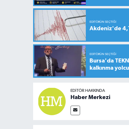
EDITÖRÜN SEÇTIĞI
Akdeniz'de 4
EDITÖRÜN SEÇTIĞI
Bursa'da TEKNO
kalkınma yolc
EDITÖR HAKKINDA
Haber Merkezi