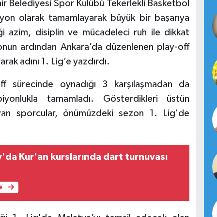
r Belediyesi Spor Kulübü Tekerlekli Basketbol
on olarak tamamlayarak büyük bir başarıya
 azim, disiplin ve mücadeleci ruh ile dikkat
onun ardından Ankara’da düzenlenen play-off
rak adını 1. Lig’e yazdırdı.
-off sürecinde oynadığı 3 karşılaşmadan da
piyonlukla tamamladı. Gösterdikleri üstün
yan sporcular, önümüzdeki sezon 1. Lig'de
'da Kur'an kurslarında dart turnuvası
e