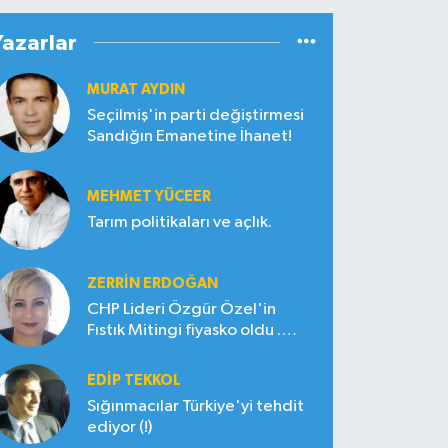
Yazarlar
MURAT AYDIN
Seçilmiş'in parti değiştirmesi
Sandığın Emanetine İhanet!
MEHMET YÜCEER
Tarım politikaları ve açlık.
ZERRIN ERDOĞAN
CHP Lideri Özgür Özel'in
Fıstık Mitingi fiyasko oldu .
Çiftçi hayal kırıklığına uğradı
EDIP TEKKOL
Sığınmacılar Türkiye'yi tehdit
ediyor (!)