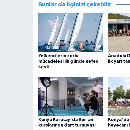
Bunlar da ilginizi çekebilir
Yelkencilerin zorlu
Anadolu D
mücadelesi ilk günde nefes
ilk yarı t
kesti
Konya Karatay'da Kur'an
Konya'da B
kurslarında dart turnuvası
heyecanı 