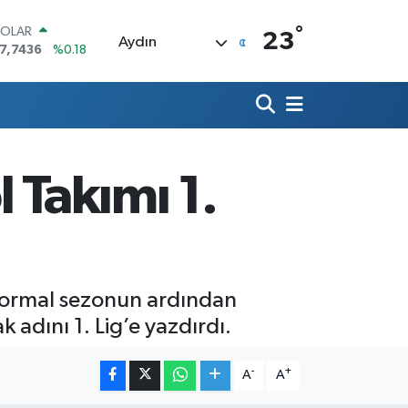
°
OLAR
23
Aydın
7,7436
%0.18
URO
5,2510
%0.32
TERLİN
4,4811
%0.38
RAM ALTIN
648.99
%2.59
 Takımı 1.
İST100
3.773
%-19
ITCOIN
5.130,04
%1.2
 normal sezonun ardından
adını 1. Lig’e yazdırdı.
-
+
A
A