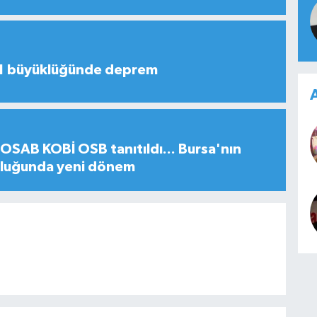
,1 büyüklüğünde deprem
A
SAB KOBİ OSB tanıtıldı... Bursa'nın
uluğunda yeni dönem