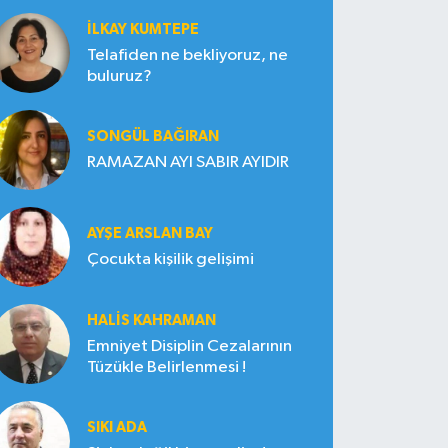
İLKAY KUMTEPE
Telafiden ne bekliyoruz, ne
buluruz?
SONGÜL BAĞIRAN
RAMAZAN AYI SABIR AYIDIR
AYŞE ARSLAN BAY
Çocukta kişilik gelişimi
HALIS KAHRAMAN
Emniyet Disiplin Cezalarının
Tüzükle Belirlenmesi !
SIKI ADA