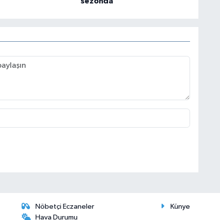
sezonda
Nöbetçi Eczaneler
Künye
Hava Durumu