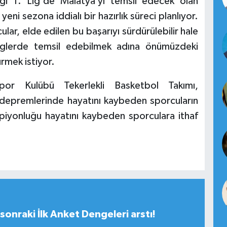
i 1. Lig'de Malatya’yı temsil edecek olan
eni sezona iddialı bir hazırlık süreci planlıyor.
lar, elde edilen bu başarıyı sürdürülebilir hale
iglerde temsil edebilmek adına önümüzdeki
ürmek istiyor.
por Kulübü Tekerlekli Basketbol Takımı,
depremlerinde hayatını kaybeden sporcuların
ampiyonluğu hayatını kaybeden sporculara ithaf
sonraki İlk Anket Dengeleri arstı!