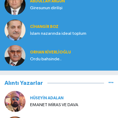
ABDULLAH AKGÜN
Giresunun dirilişi
CIHANGIR BOZ
İslam nazarında ideal toplum
ORHAN KIVERLIOĞLU
Ordu bahsinde..
Alıntı Yazarlar
HÜSEYIN ADALAN
EMANET MİRAS VE DAVA