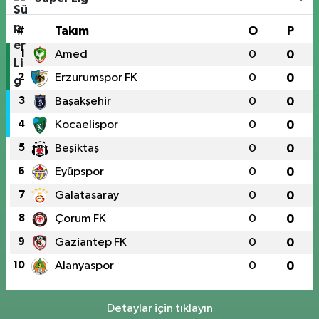
#
Takım
O
P
1
Amed
0
0
2
Erzurumspor FK
0
0
3
Başakşehir
0
0
4
Kocaelispor
0
0
5
Beşiktaş
0
0
6
Eyüpspor
0
0
7
Galatasaray
0
0
8
Çorum FK
0
0
9
Gaziantep FK
0
0
10
Alanyaspor
0
0
Detaylar için tıklayın