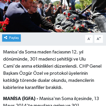
Paylaş
-
+
A
A
Manisa'da Soma maden faciasının 12. yıl
dönümünde, 301 madenci şehitliği ve Ulu
Cami'de anma etkinlikleri düzenlendi. CHP Genel
Başkanı Özgür Özel ve protokol üyelerinin
katıldığı törende dualar okundu, madencilerin
kabirlerine karanfiller bırakıldı.
MANİSA (İGFA) -
Manisa'nın Soma ilçesinde, 13
Mayıs 2014'te meydana gelen ve 301