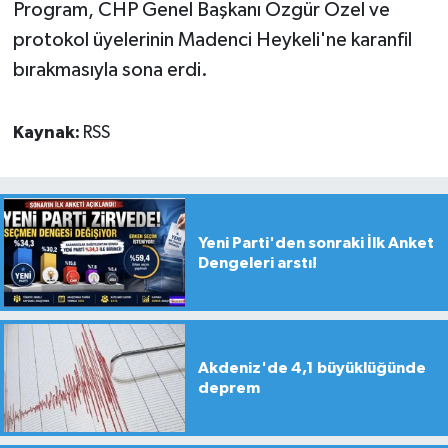
Program, CHP Genel Başkanı Özgür Özel ve
protokol üyelerinin Madenci Heykeli'ne karanfil
bırakmasıyla sona erdi.
Kaynak:
RSS
Yeni Parti'den sonraki İlk Anket
Dengeleri arstı!
Akdeniz'de 4,1 büyüklüğünde
deprem