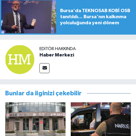
Bursa'da TEKNOSAB KOBİ OSB
tanıtıldı... Bursa'nın kalkınma
yolculuğunda yeni dönem
EDITÖR HAKKINDA
Haber Merkezi
Bunlar da ilginizi çekebilir