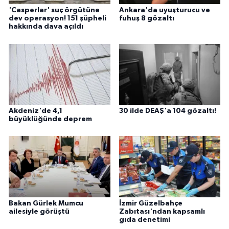
'Casperlar' suç örgütüne
Ankara'da uyuşturucu ve
dev operasyon! 151 şüpheli
fuhuş 8 gözaltı
hakkında dava açıldı
Akdeniz'de 4,1
30 ilde DEAŞ'a 104 gözaltı!
büyüklüğünde deprem
Bakan Gürlek Mumcu
İzmir Güzelbahçe
ailesiyle görüştü
Zabıtası'ndan kapsamlı
gıda denetimi