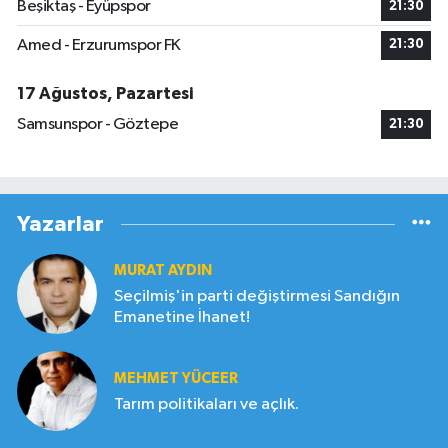
Beşiktaş - Eyüpspor
21:30
Amed - Erzurumspor FK
21:30
17 Ağustos, Pazartesi
Samsunspor - Göztepe
21:30
Yazarlar
MURAT AYDIN
Seçilmiş'in parti değiştirmesi Sandığın
Emanetine İhanet!
MEHMET YÜCEER
Tarım politikaları ve açlık.