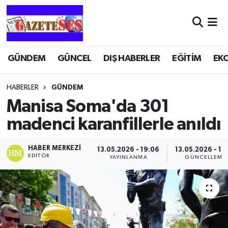
GÜNDEM
GÜNCEL
DIŞ HABERLER
EĞİTİM
EK
HABERLER
GÜNDEM
Manisa Soma'da 301
madenci karanfillerle anıldı
HABER MERKEZI
13.05.2026 - 19:06
13.05.2026 - 19
EDITÖR
YAYINLANMA
GÜNCELLEME