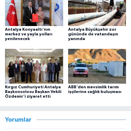
Antalya Konyaaltı'nın
Antalya Büyükşehir zor
merkez ve yayla yolları
gününde de vatandaşın
yenilenecek
yanında
Kırgız Cumhuriyeti Antalya
ABB'den mevsimlik tarım
Başkonsolosu Başkan Vekili
işçilerine sağlık buluşması
Özdemir'i ziyaret etti
Yorumlar