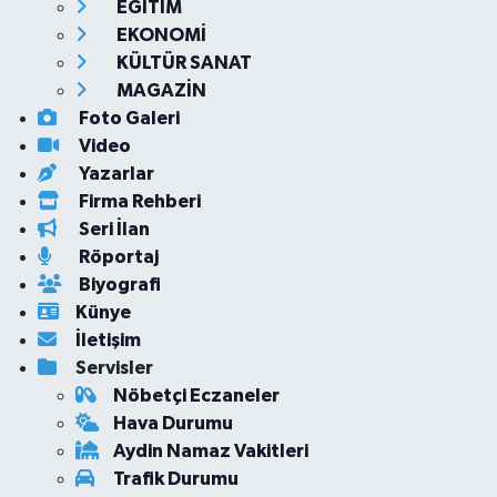
EĞİTİM
EKONOMİ
KÜLTÜR SANAT
MAGAZİN
Foto Galeri
Video
Yazarlar
Firma Rehberi
Seri İlan
Röportaj
Biyografi
Künye
İletişim
Servisler
Nöbetçi Eczaneler
Hava Durumu
Aydin Namaz Vakitleri
Trafik Durumu