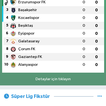
2
Erzurumspor FK
0
0
3
Başakşehir
0
0
4
Kocaelispor
0
0
5
Beşiktaş
0
0
6
Eyüpspor
0
0
7
Galatasaray
0
0
8
Çorum FK
0
0
9
Gaziantep FK
0
0
10
Alanyaspor
0
0
Detaylar için tıklayın
Süper Lig Fikstür