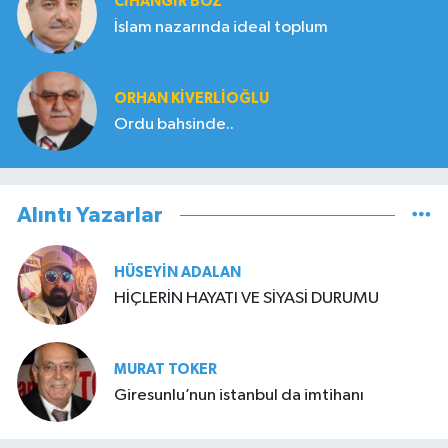
CIHANGIR BOZ
İslam nazarında ideal toplum
ORHAN KIVERLIOĞLU
Ordu bahsinde..
Alıntı Yazarlar
HÜSEYIN ADALAN
HİÇLERİN HAYATI VE SİYASİ DURUMU
MURAT TOKER
Giresunlu’nun istanbul da imtihanı