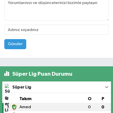
Gönder
Süper Lig Puan Durumu
Süper Lig
#
Takım
O
P
1
Amed
0
0