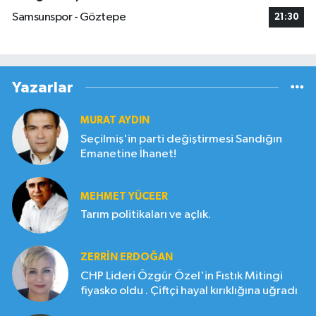
Samsunspor - Göztepe
21:30
Yazarlar
MURAT AYDIN
Seçilmiş'in parti değiştirmesi Sandığın
Emanetine İhanet!
MEHMET YÜCEER
Tarım politikaları ve açlık.
ZERRIN ERDOĞAN
CHP Lideri Özgür Özel'in Fıstık Mitingi
fiyasko oldu . Çiftçi hayal kırıklığına uğradı