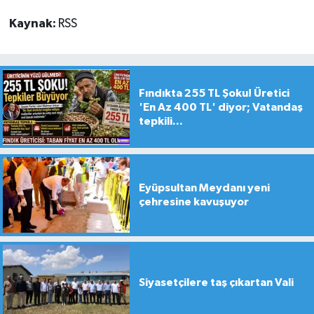
Kaynak:
RSS
Fındıkta 255 TL Şoku! Üretici
'En Az 400 TL' diyor; Vatandaş
tepkili...
Eyüpsultan Meydanı yeni
çehresine kavuşuyor
Siyasetçilere taş çıkartan Vali