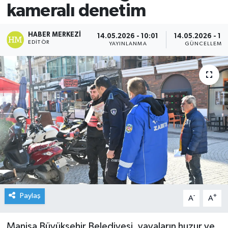
kameralı denetim
HABER MERKEZI
14.05.2026 - 10:01
14.05.2026 - 10
EDITÖR
YAYINLANMA
GÜNCELLEME
Paylaş
-
+
A
A
Manisa Büyükşehir Belediyesi, yayaların huzur ve