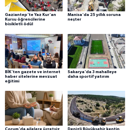
Gaziantep'te Yaz Kur'an
Manisa'da 25 yıllık soruna
Kursu öğrencilerine
neşter
bisikletli ödül
BİK'ten gazete ve internet
Sakarya'da 3 mahalleye
haber sitelerine mevzuat
daha sportif yatırım
eğitimi
Çorum'da ailelere ücretsiz
Denizli Büyükşehir kentin