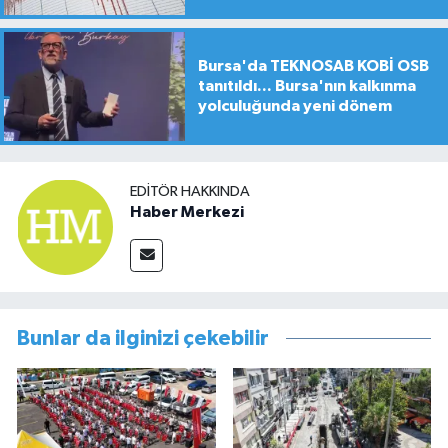
Bursa'da TEKNOSAB KOBİ OSB
tanıtıldı... Bursa'nın kalkınma
yolculuğunda yeni dönem
EDITÖR HAKKINDA
Haber Merkezi
Bunlar da ilginizi çekebilir