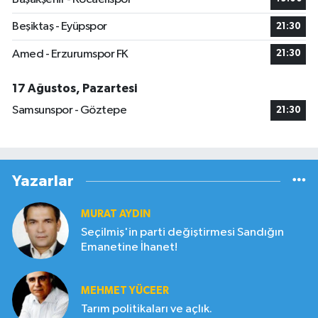
Beşiktaş - Eyüpspor
21:30
Amed - Erzurumspor FK
21:30
17 Ağustos, Pazartesi
Samsunspor - Göztepe
21:30
Yazarlar
MURAT AYDIN
Seçilmiş'in parti değiştirmesi Sandığın
Emanetine İhanet!
MEHMET YÜCEER
Tarım politikaları ve açlık.