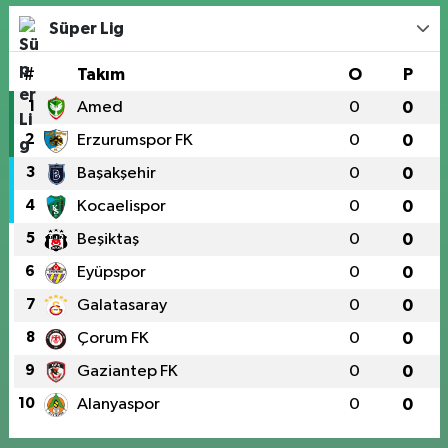
Süper Lig
#
Takım
O
P
1
Amed
0
0
2
Erzurumspor FK
0
0
3
Başakşehir
0
0
4
Kocaelispor
0
0
5
Beşiktaş
0
0
6
Eyüpspor
0
0
7
Galatasaray
0
0
8
Çorum FK
0
0
9
Gaziantep FK
0
0
10
Alanyaspor
0
0