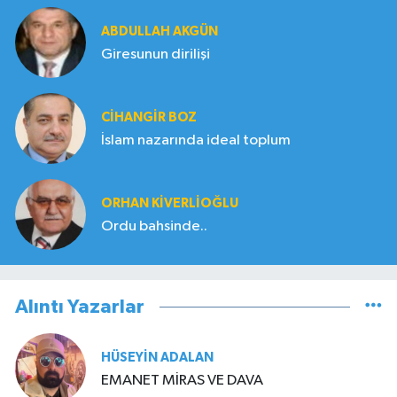
ABDULLAH AKGÜN
Giresunun dirilişi
CIHANGIR BOZ
İslam nazarında ideal toplum
ORHAN KIVERLIOĞLU
Ordu bahsinde..
Alıntı Yazarlar
HÜSEYIN ADALAN
EMANET MİRAS VE DAVA