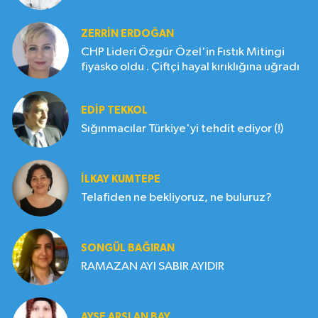
ZERRIN ERDOĞAN
CHP Lideri Özgür Özel'in Fıstık Mitingi
fiyasko oldu . Çiftçi hayal kırıklığına uğradı
EDIP TEKKOL
Sığınmacılar Türkiye'yi tehdit ediyor (!)
İLKAY KUMTEPE
Telafiden ne bekliyoruz, ne buluruz?
SONGÜL BAĞIRAN
RAMAZAN AYI SABIR AYIDIR
AYŞE ARSLAN BAY