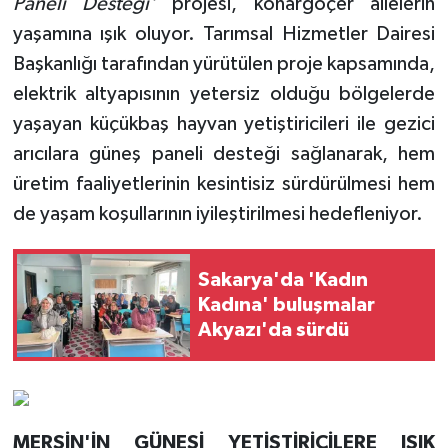
Paneli Desteği'
projesi, konargöçer ailelerin
yaşamına ışık oluyor. Tarımsal Hizmetler Dairesi
Başkanlığı tarafından yürütülen proje kapsamında,
elektrik altyapısının yetersiz olduğu bölgelerde
yaşayan küçükbaş hayvan yetiştiricileri ile gezici
arıcılara güneş paneli desteği sağlanarak, hem
üretim faaliyetlerinin kesintisiz sürdürülmesi hem
de yaşam koşullarının iyileştirilmesi hedefleniyor.
Sakarya'da 'Kadın
Kadına' buluşmalar
Akyazı'da sürdü
MERSİN'İN GÜNEŞİ YETİŞTİRİCİLERE IŞIK