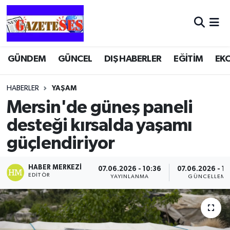
GÜNDEM
GÜNCEL
DIŞ HABERLER
EĞİTİM
EK
HABERLER
YAŞAM
Mersin'de güneş paneli
desteği kırsalda yaşamı
güçlendiriyor
HABER MERKEZI
07.06.2026 - 10:36
07.06.2026 - 10
EDITÖR
YAYINLANMA
GÜNCELLEME