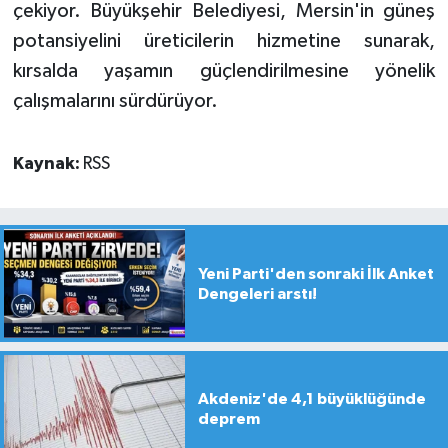
çekiyor. Büyükşehir Belediyesi, Mersin'in güneş
potansiyelini üreticilerin hizmetine sunarak,
kırsalda yaşamın güçlendirilmesine yönelik
çalışmalarını sürdürüyor.
Kaynak:
RSS
Yeni Parti'den sonraki İlk Anket
Dengeleri arstı!
Akdeniz'de 4,1 büyüklüğünde
deprem