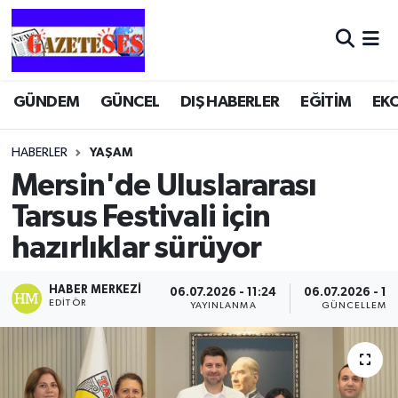
GÜNDEM
GÜNCEL
DIŞ HABERLER
EĞİTİM
EK
HABERLER
YAŞAM
Mersin'de Uluslararası
Tarsus Festivali için
hazırlıklar sürüyor
HABER MERKEZI
06.07.2026 - 11:24
06.07.2026 - 11
EDITÖR
YAYINLANMA
GÜNCELLEME