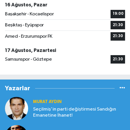
16 Ağustos, Pazar
Başakşehir - Kocaelispor
19:00
Beşiktaş - Eyüpspor
21:30
Amed - Erzurumspor FK
21:30
17 Ağustos, Pazartesi
Samsunspor - Göztepe
21:30
Yazarlar
MURAT AYDIN
Seçilmiş'in parti değiştirmesi Sandığın
Emanetine İhanet!