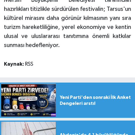
Mersin Büyükşehir Belediyesi tarafından
hazırlıkları titizlikle sürdürülen festivalin; Tarsus'un
kültürel mirasını daha görünür kılmasının yanı sıra
turizm hareketliliğine, yerel ekonomiye ve kentin
ulusal ve uluslararası tanıtımına önemli katkılar
sunması hedefleniyor.
Kaynak:
RSS
Yeni Parti'den sonraki İlk Anket
Dengeleri arstı!
Akdeniz'de 4,1 büyüklüğünde