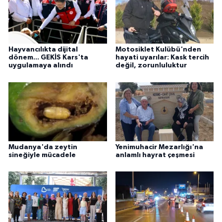
Hayvancılıkta dijital
Motosiklet Kulübü'nden
dönem... GEKİS Kars'ta
hayati uyarılar: Kask tercih
uygulamaya alındı
değil, zorunluluktur
Mudanya'da zeytin
Yenimuhacir Mezarlığı'na
sineğiyle mücadele
anlamlı hayrat çeşmesi