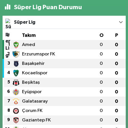
Süper Lig Puan Durumu
Süper Lig
#
Takım
O
P
1
Amed
0
0
2
Erzurumspor FK
0
0
3
Başakşehir
0
0
4
Kocaelispor
0
0
5
Beşiktaş
0
0
6
Eyüpspor
0
0
7
Galatasaray
0
0
8
Çorum FK
0
0
9
Gaziantep FK
0
0