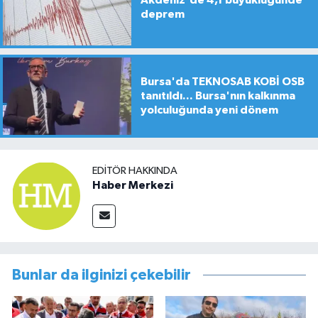
deprem
Bursa'da TEKNOSAB KOBİ OSB
tanıtıldı... Bursa'nın kalkınma
yolculuğunda yeni dönem
EDITÖR HAKKINDA
Haber Merkezi
Bunlar da ilginizi çekebilir