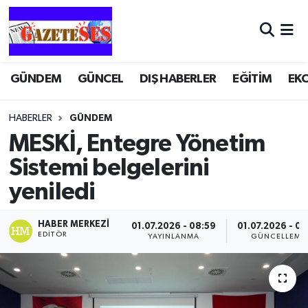
GÜNDEM
GÜNCEL
DIŞ HABERLER
EĞİTİM
EK
HABERLER
GÜNDEM
MESKİ, Entegre Yönetim
Sistemi belgelerini
yeniledi
HABER MERKEZI
01.07.2026 - 08:59
01.07.2026 - 09
EDITÖR
YAYINLANMA
GÜNCELLEME