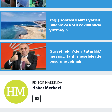
Yağış sonrası deniz uyarısı!
Bulanık ve kötü kokulu suda
yüzmeyin
Gürsel Tekin'den 'tutarlılık'
mesajı... Tarihi meselelerde
pusula net olmalı
EDITÖR HAKKINDA
Haber Merkezi