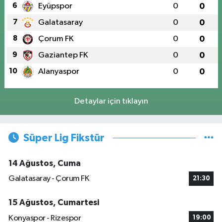
6
Eyüpspor
0
0
7
Galatasaray
0
0
8
Çorum FK
0
0
9
Gaziantep FK
0
0
10
Alanyaspor
0
0
Detaylar için tıklayın
Süper Lig Fikstür
14 Ağustos, Cuma
Galatasaray - Çorum FK
21:30
15 Ağustos, Cumartesi
Konyaspor - Rizespor
19:00