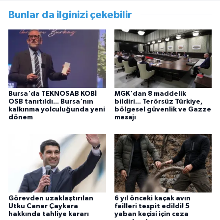
Bunlar da ilginizi çekebilir
Bursa'da TEKNOSAB KOBİ
MGK'dan 8 maddelik
OSB tanıtıldı... Bursa'nın
bildiri... Terörsüz Türkiye,
kalkınma yolculuğunda yeni
bölgesel güvenlik ve Gazze
dönem
mesajı
Görevden uzaklaştırılan
6 yıl önceki kaçak avın
Utku Caner Çaykara
failleri tespit edildi! 5
hakkında tahliye kararı
yaban keçisi için ceza