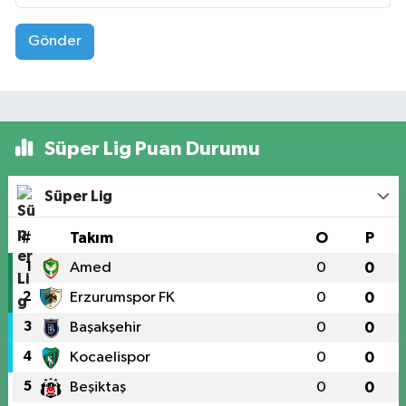
Gönder
Süper Lig Puan Durumu
Süper Lig
#
Takım
O
P
1
Amed
0
0
2
Erzurumspor FK
0
0
3
Başakşehir
0
0
4
Kocaelispor
0
0
5
Beşiktaş
0
0