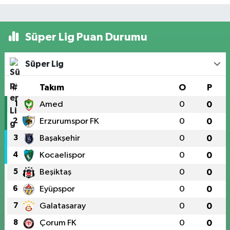
Süper Lig Puan Durumu
Süper Lig
#
Takım
O
P
1
Amed
0
0
2
Erzurumspor FK
0
0
3
Başakşehir
0
0
4
Kocaelispor
0
0
5
Beşiktaş
0
0
6
Eyüpspor
0
0
7
Galatasaray
0
0
8
Çorum FK
0
0