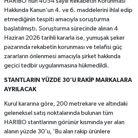
HARIBO'nun 4054 sayılı Rekabetin Korunması
Hakkında Kanun'un 4. ve 6. maddelerini ihlal edip
etmediğinin tespiti amacıyla soruşturma
başlatılmıştı. Soruşturma sürecinde alınan 4
Haziran 2026 tarihli kararla ise, yumuşak şeker
pazarında rekabetin korunması ve telafisi güç
zararların önlenmesi amacıyla şirket hakkında
geçici tedbir uygulanmasına hükmedildi.
STANTLARIN YÜZDE 30'U RAKİP MARKALARA
AYRILACAK
Kurul kararına göre, 200 metrekare ve altındaki
geleneksel satış noktalarında bulunan tüm
HARIBO stantlarının görünür kısmında yer alan
alanın yüzde 30'u, 'Bu alan rakip ürünlere