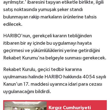
ayrılmıştır.' ibaresini taşıyan etiketle birlikte, ilgili
satış noktasında yumuşak şeker standı
bulunmayan rakip markaların ürünlerine tahsis
edilecek.
HARIBO'nun, gerekçeli kararın tebliğinden
itibaren bir ay içinde bu uygulamayı hayata
geçirmesi ve yükümlülüklerini yerine getirdiğini
Rekabet Kurumu'na belgeyle sunması gerekecek.
Rekabet Kurulu, geçici tedbir kararına
uyulmaması halinde HARIBO hakkında 4054 sayılı
Kanun'un 17. maddesi uyarınca idari para cezası
uygulanacağını bildirdi.
Kırgız Cumhuriyeti