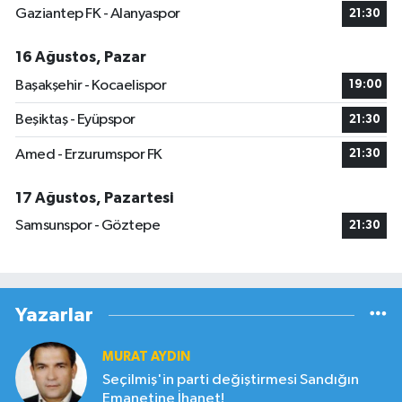
Gaziantep FK - Alanyaspor
21:30
16 Ağustos, Pazar
Başakşehir - Kocaelispor
19:00
Beşiktaş - Eyüpspor
21:30
Amed - Erzurumspor FK
21:30
17 Ağustos, Pazartesi
Samsunspor - Göztepe
21:30
Yazarlar
MURAT AYDIN
Seçilmiş'in parti değiştirmesi Sandığın
Emanetine İhanet!