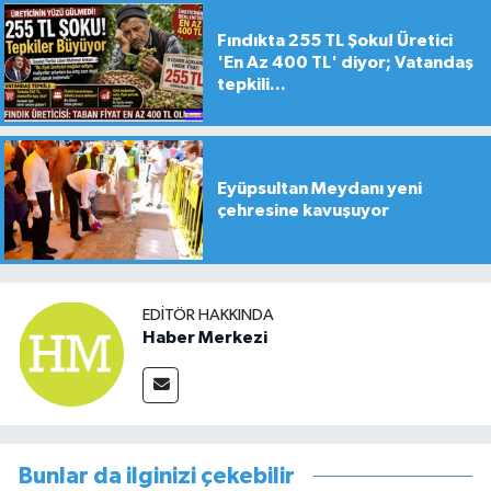
Fındıkta 255 TL Şoku! Üretici
'En Az 400 TL' diyor; Vatandaş
tepkili...
Eyüpsultan Meydanı yeni
çehresine kavuşuyor
EDITÖR HAKKINDA
Haber Merkezi
Bunlar da ilginizi çekebilir