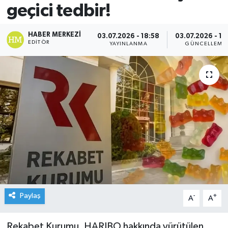
geçici tedbir!
HABER MERKEZI
03.07.2026 - 18:58
03.07.2026 - 19
EDITÖR
YAYINLANMA
GÜNCELLEME
Paylaş
-
+
A
A
Rekabet Kurumu, HARIBO hakkında yürütülen