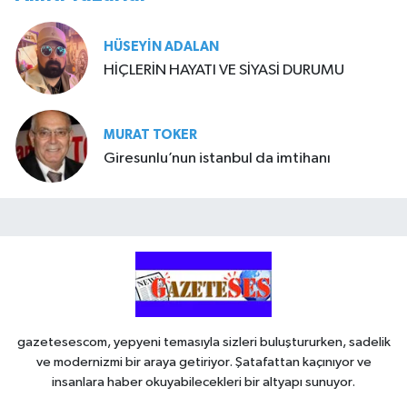
HÜSEYIN ADALAN
HİÇLERİN HAYATI VE SİYASİ DURUMU
MURAT TOKER
Giresunlu’nun istanbul da imtihanı
gazetesescom, yepyeni temasıyla sizleri buluştururken, sadelik
ve modernizmi bir araya getiriyor. Şatafattan kaçınıyor ve
insanlara haber okuyabilecekleri bir altyapı sunuyor.