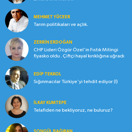
MEHMET YÜCEER
Tarım politikaları ve açlık.
ZERRIN ERDOĞAN
CHP Lideri Özgür Özel'in Fıstık Mitingi
fiyasko oldu . Çiftçi hayal kırıklığına uğradı
EDIP TEKKOL
Sığınmacılar Türkiye'yi tehdit ediyor (!)
İLKAY KUMTEPE
Telafiden ne bekliyoruz, ne buluruz?
SONGÜL BAĞIRAN