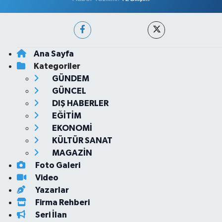
Ana Sayfa
Kategoriler
GÜNDEM
GÜNCEL
DIŞ HABERLER
EĞİTİM
EKONOMİ
KÜLTÜR SANAT
MAGAZİN
Foto Galeri
Video
Yazarlar
Firma Rehberi
Seri İlan