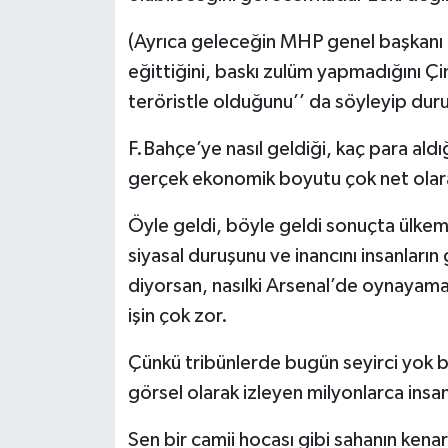
(Ayrıca geleceğin MHP genel başkanı D
eğittiğini, baskı zulüm yapmadığını Çin
teröristle olduğunu’’ da söyleyip duru
F.Bahçe’ye nasıl geldiği, kaç para aldığ
gerçek ekonomik boyutu çok net olar
Öyle geldi, böyle geldi sonuçta ülkemi
siyasal duruşunu ve inancını insanlar
diyorsan, nasılki Arsenal’de oynaya
işin çok zor.
Çünkü tribünlerde bugün seyirci yok b
görsel olarak izleyen milyonlarca insa
Sen bir camii hocası gibi sahanın ken