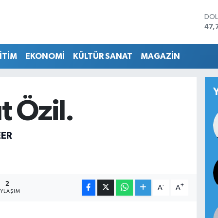
DO
47,
EU
55,
İTİM
EKONOMİ
KÜLTÜR SANAT
MAGAZİN
STE
64,
GRA
657
BİS
 Özil.
13.
BIT
64.
EER
2
-
+
A
A
AYLAŞIM