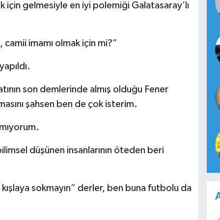
için gelmesiyle en iyi polemiği Galatasaray’lı
, camii imamı olmak için mi?”
yapıldı.
atının son demlerinde almış olduğu Fener
lmasını şahsen ben de çok isterim.
nmıyorum.
bilimsel düşünen insanlarının öteden beri
a kışlaya sokmayın” derler, ben buna futbolu da
A