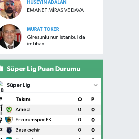
HÜSEYIN ADALAN
EMANET MİRAS VE DAVA
MURAT TOKER
Giresunlu’nun istanbul da
imtihanı
Süper Lig Puan Durumu
Süper Lig
#
Takım
O
P
1
Amed
0
0
2
Erzurumspor FK
0
0
3
Başakşehir
0
0