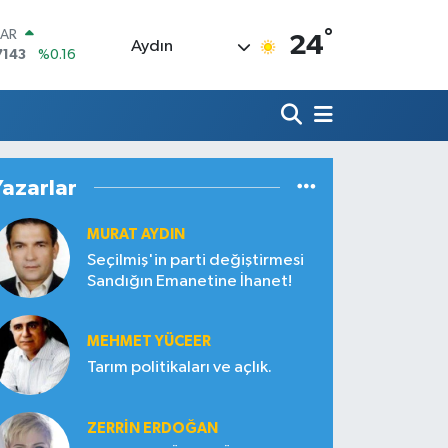
°
LAR
24
Aydın
7143
%0.16
RO
0317
%-0.02
RLİN
2463
%0.07
M ALTIN
4.81
%1.44
Yazarlar
T100
799
%70
MURAT AYDIN
COIN
360,53
%-0.76
Seçilmiş'in parti değiştirmesi
Sandığın Emanetine İhanet!
MEHMET YÜCEER
Tarım politikaları ve açlık.
ZERRIN ERDOĞAN