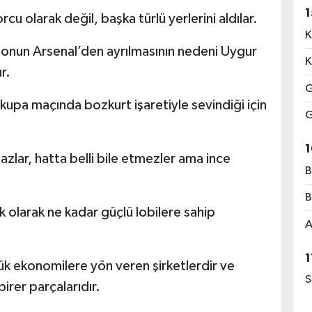
1
cu olarak değil, başka türlü yerlerini aldılar.
K
 onun Arsenal’den ayrılmasının nedeni Uygur
K
r.
G
kupa maçında bozkurt işaretiyle sevindiği için
G
1
mazlar, hatta belli bile etmezler ama ince
B
B
olarak ne kadar güçlü lobilere sahip
A
1
ük ekonomilere yön veren şirketlerdir ve
S
irer parçalarıdır.