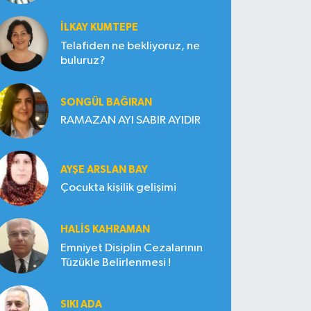
İLKAY KUMTEPE
Telafiden ne bekliyoruz, ne
buluruz?
SONGÜL BAĞIRAN
RAMAZAN AYI SABIR AYIDIR
AYŞE ARSLAN BAY
Çocukta kişilik gelişimi
HALIS KAHRAMAN
Emniyet Disiplin Cezalarının
Tüzükle Belirlenmesi !
SIKI ADA