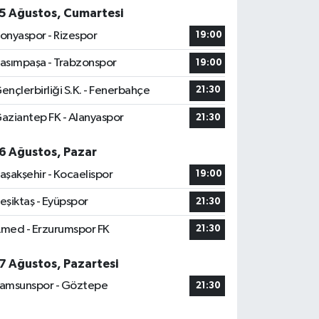
5 Ağustos, Cumartesi
onyaspor - Rizespor
19:00
asımpaşa - Trabzonspor
19:00
ençlerbirliği S.K. - Fenerbahçe
21:30
aziantep FK - Alanyaspor
21:30
6 Ağustos, Pazar
aşakşehir - Kocaelispor
19:00
eşiktaş - Eyüpspor
21:30
med - Erzurumspor FK
21:30
7 Ağustos, Pazartesi
amsunspor - Göztepe
21:30