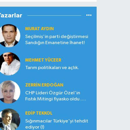
Yazarlar
MURAT AYDIN
Seçilmiş'in parti değiştirmesi
Sandığın Emanetine İhanet!
MEHMET YÜCEER
Tarım politikaları ve açlık.
ZERRIN ERDOĞAN
CHP Lideri Özgür Özel'in
Fıstık Mitingi fiyasko oldu .
Çiftçi hayal kırıklığına uğradı
EDIP TEKKOL
Sığınmacılar Türkiye'yi tehdit
ediyor (!)