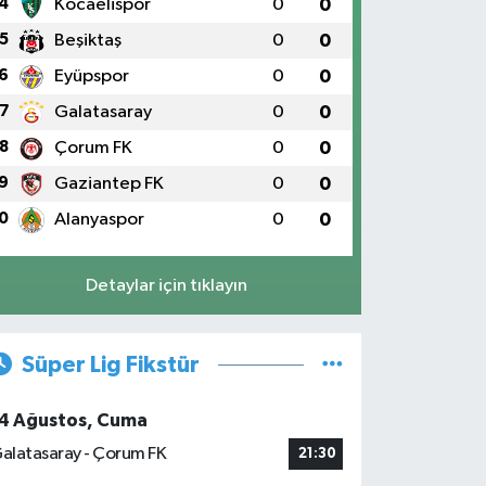
4
Kocaelispor
0
0
5
Beşiktaş
0
0
6
Eyüpspor
0
0
7
Galatasaray
0
0
8
Çorum FK
0
0
9
Gaziantep FK
0
0
0
Alanyaspor
0
0
Detaylar için tıklayın
Süper Lig Fikstür
4 Ağustos, Cuma
alatasaray - Çorum FK
21:30