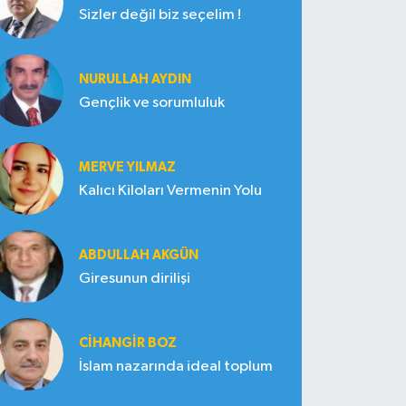
Sizler değil biz seçelim !
NURULLAH AYDIN
Gençlik ve sorumluluk
MERVE YILMAZ
Kalıcı Kiloları Vermenin Yolu
ABDULLAH AKGÜN
Giresunun dirilişi
CIHANGIR BOZ
İslam nazarında ideal toplum