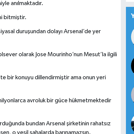
yle anılmaktadır.
 bitmiştir.
yasal duruşundan dolayı Arsenal’de yer
olsever olarak Jose Mourinho’nun Mesut’la ilgili
te bir konuyu dillendirmiştir ama onun yeri
 milyonlarca avroluk bir güce hükmetmektedir
urduğunda bundan Arsenal şirketinin rahatsız
sen, o yeşil sahalarda barınamazsın.