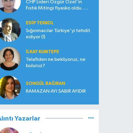
CHP Lideri Özgür Özel'in
Fıstık Mitingi fiyasko oldu .
Çiftçi hayal kırıklığına uğradı
EDIP TEKKOL
Sığınmacılar Türkiye'yi tehdit
ediyor (!)
İLKAY KUMTEPE
Telafiden ne bekliyoruz, ne
buluruz?
SONGÜL BAĞIRAN
RAMAZAN AYI SABIR AYIDIR
lıntı Yazarlar